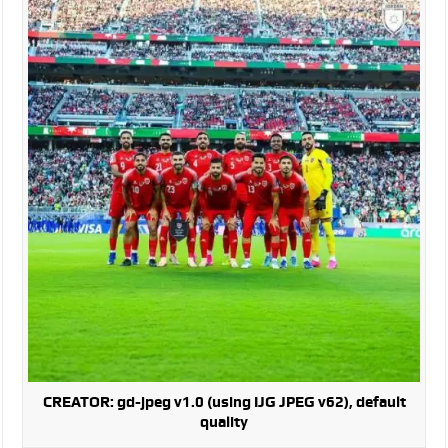
الإسلامية والمسيحية
الأمن يتلف 16 مليون حبة كبتاجون و1480 كغم مواد مخدرة
النواب يقر مشروع تعديل قانون الملكية العقارية
القاضي يلتقي رؤساء تحرير الصحف اليومية ويؤكد حرص مجلس
النواب على شراكة فاعلة مع الإعلام
دعوة المكلفين بخدمة العلم (الدفعة الثالثة) إلى مراجعة منصة خدمة
العلم
الملك يلتقي مجموعة من رفاق السلاح
الملك يتلقى اتصالا هاتفيا من العاهل البحريني
القاضي محمود أحمد فريحات.. مبارك ومزيدا من التوفيق
CREATOR: gd-jpeg v1.0 (using IJG JPEG v62), default
quality