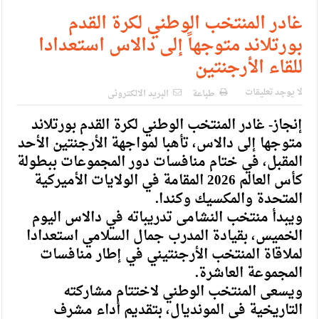
غادر المنتخب الوطني لكرة القدم
بورتلاند متوجهاً إلى دالاس استعدادا
للقاء الأرجنتين
لا يوجد تعليقات
طباعة
البريد الالكترونى
إنجاز- غادر المنتخب الوطني لكرة القدم بورتلاند
متوجها إلى دالاس، تأهبا لمواجهة الأرجنتين الأحد
المقبل، في ختام منافسات دور المجموعات ببطولة
كأس العالم 2026 المقامة في الولايات الأميركية
المتحدة والمكسيك وكندا.
ويبدأ منتخب النشامى تدريباته في دالاس اليوم
الخميس، بقيادة المدرب جمال السلامي استعدادا
لملاقاة المنتخب الأرجنتيني في إطار منافسات
المجموعة العاشرة.
ويسعى المنتخب الوطني لاختتام مشاركته
التاريخية في المونديال، بتقديم أداء مشرف