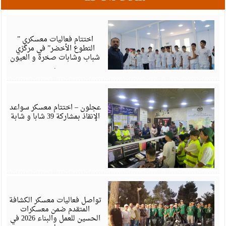
أ
6
اختتام فعاليات معسكري ”
التطوع الأخضر” في مركزي
شباب وشابات صخرة و العيون
.
أ
6
عجلون – اختتام معسكر سواعد
الإنقاذ بمشاركة 39 شابا و شابة
أ
6
تواصل فعاليات معسكر الكشافة
المتقدم ضمن معسكرات
الحسين للعمل والبناء 2026 في