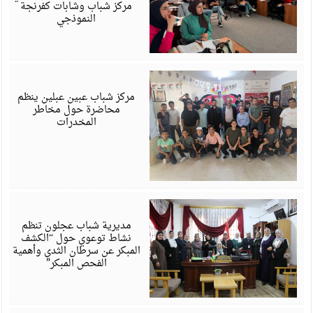
مركز شباب وشابات كفرنجة
النموذجي
ي
6
مركز شباب عبين عبلين ينظم
محاضرة حول مخاطر
المخدرات
ي
6
مديرية شباب عجلون تنظم
نشاط توعوي حول “الكشف
المبكر عن سرطان الثدي وأهمية
الفحص المبكر”