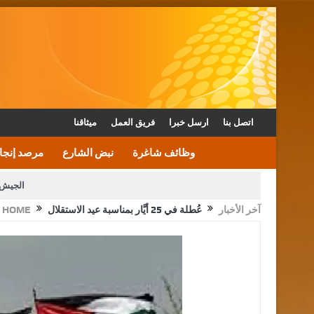
اتصل بنا
ارسل خبرا
فريق العمل
ميثاقنا
وظائف شاغرة
نبض الشارع
مرصد إنجا
الجيش 
آخر الأخبار
عُطلة في 25 أيَّار بمناسبة عيد الاستقلال
HOME
الأمن يتلف 16 مليون حبة كبتاجون و1480 كغم مواد مخدرة
القاضي يلتقي رؤساء تحرير الصح
الملك يتلقى اتصالا هاتفيا من العاهل البحريني