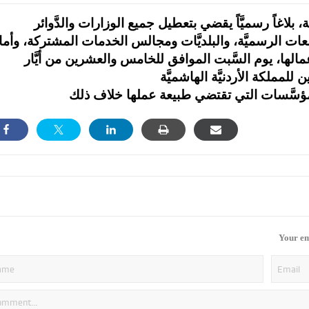
بلاغاً رسميَّاً يقضي بتعطيل جميع الوزارات والدَّوائر
امعات الرسميَّة، والبلديَّات ومجالس الخدمات المشتركة، وأما
عمالها، يوم السَّبت الموافق للخامس والعشرين من أيَّار
Your em