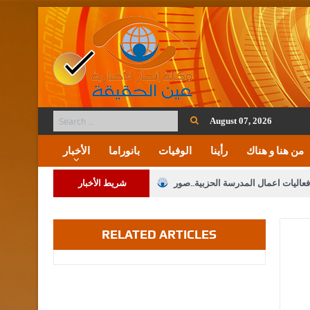
August 07, 2026
من هنا و هناك
رأينا
الوفيات
بانوراما
الأخبار
فعاليات اعمال المدرسة الحزبية..صور
شريط الأخبار
ة على المقدسات الإسلامية والمسيحية
RELATED ARTICLES
 مشروع تعديل قانون الملكية العقارية
الثالثة) إلى مراجعة منصة خدمة العلم
 فريحات.. مبارك ومزيدا من التوفيق