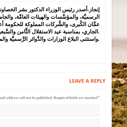
إنجاز-أصدر رئيس الوزراء الدكتور بشر الخصاونة، 
الرسميَّة، والمؤسَّسات والهيئات العامَّة، والج
عمَّان الكُبرى، والشَّركات المملوكة للحكومة أ
الجاري، بمناسبة عيد الاستقلال الثَّامن والسَّبعين للمملكة الأردنيَّة الهاشميَّة.
واستثنى البلاغ الوزارات والدَّوائر الرَّسميَّة والمؤسَّسات التي تقتضي طبيعة عملها خلاف ذلك.
LEAVE A REPLY
*
ail address will not be published.
Required fields are marked