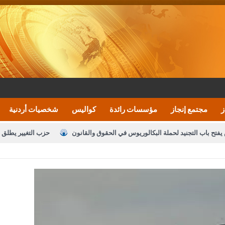
ز
مجتمع إنجاز
مؤسسات رائدة
كواليس
شخصيات أردنية
يفتح باب التجنيد لحملة البكالوريوس في الحقوق والقانون
حزب التغيير يطلق 
بيان اجتماع عمّان:دعم الوصاية الهاشمية التاريخي
ف اليومية ويؤكد حرص مجلس النواب على شراكة فاعلة مع الإعلام
النواب يقر
الملك يلتقي مجموعة من رفاق السلاح
دعوة المكلفين بخدمة العلم (الدفعة 
القاضي محمود أحمد