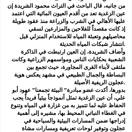
من جانبه، قال الباحث في التراث محمود الشريدة إن
عين الزغدية تعد من أقدم العيون المائية التي اعتمد
عليها الأهالي في الشرب والزراعة منذ عقود طويلة
إذ كانت مقصداً للفلاحين والمزارعين لسقي
محاصيلهم وتعبئة المياه للاستخدام المنزلي قبل
انتشار شبكات المياه الحديثة.
وأضاف الشريدة، إن العين ارتبطت في الذاكرة
الشعبية بحكايات الناس ومواسمهم الزراعية وكانت
ملتقى لأبناء القرى المجاورة، حيث تجمع بين
البساطة والجمال الطبيعي في مشهد يعكس هوية
عجلون الريفية الأصيلة.
بدورها، أكدت عضو مبادرة” البيئة تجمعنا” عهود أبو
علي، أن عين الزغدية تمثل أنموذجاً بيئياً فريداً يجب
الحفاظ عليه لما تتميز به من غزارة في المياه وتنوع
في الغطاء النباتي المحيط بها، مشيره إلى أهمية
إدراجها ضمن المسارات البيئية والسياحية في
عجلون وتوفير لوحات تعريفية ومسارات مشاة