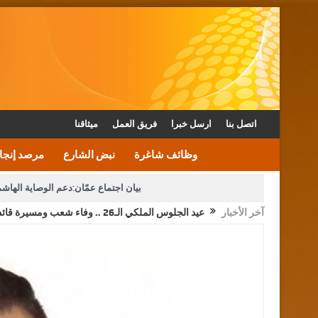
اتصل بنا
ارسل خبرا
فريق العمل
ميثاقنا
وظائف شاغرة
نبض الشارع
مرصد إنجا
بيان اجتماع عمّان:دعم الوصاية الهاش
آخر الأخبار
عيد الجلوس الملكي الـ26 .. وفاء شعب ومسيرة قائد
دعوة المكلفين بخدمة العلم (الدفعة الثالثة) إلى مراجعة م
القاضي محمود أحمد فريحات.. مبا