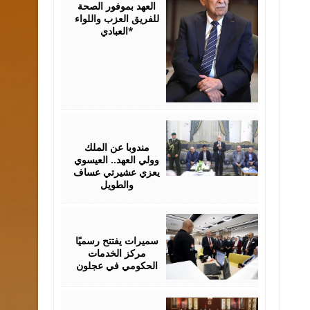
العهد بموفور الصحة
للفريق العزب واللواء
العبادي*
August
06,
2026
مندوبا عن الملك
وولي العهد.. العيسوي
يعزي عشيرتي عساف
والطويل
August
06,
2026
سميرات يفتتح رسميًا
مركز الخدمات
الحكومي في عجلون
August