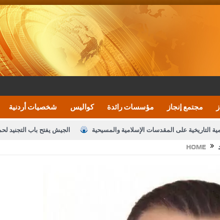
ز
مجتمع إنجاز
مؤسسات رائدة
كواليس
شخصيات أردنية
مية التاريخية على المقدسات الإسلامية والمسيحية
الجيش يفتح باب التجنيد لح
HOME
النواب يقر مشروع تعديل قانون الملكية العقارية
الأمن يتلف 16 مليون حبة كبتاجون و1480 كغم مواد مخدرة
نصة خدمة العلم
القاضي يلتقي رؤساء تحرير الصحف اليومية ويؤكد حرص مجلس ا
رك ومزيدا من التوفيق
الملك يتلقى اتصالا هاتفيا من العاهل البحريني
ا
عارف بيك 