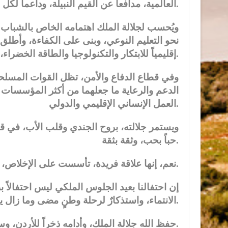
العالمية، مدافعاً عن القيم النبيلة، وداعماً لكل جهد يرمي إلى إرساء السلام والعدالة.
ويُحسب لجلالة الملك اهتمامه الخاص بالشباب وا
نحو التعليم النوعي، وبنى على الكفاءة، وأطلق 
إقليمياً للابتكار والتكنولوجيا والطاقة الخضراء، عبر مبادرات تمتاز بالاستدامة والشمولية.
وفي قطاع الدفاع والأمن، تظل القوات المسلحة 
الدعم والرعاية ما جعلهما من أكثر المؤسسات ك
العمل الإنساني الإقليمي والدولي.
ويستمر جلالته، بروح الجندي وقلب الأب، في قيا
حباً بحب، وثقة بثقة.
نعم، إنها علاقة فريدة، تأسست على الإخلاص، ونضجت بالتجربة، واشتدت بالأزمات، وترسخت بالإنجاز.
إن احتفالنا بعيد الجلوس الملكي ليس احتفالاً ب
الانتماء، واستذكارٌ لرحلة وطنٍ مضى وما زال يمضي خلف قائدٍ لا يرضى للوطن إلا الأعلى.
حفظ الله جلالة الملك، وأدامه ذخراً للأردن، وسدّده لما فيه رفعة البلاد وكرامة العباد.