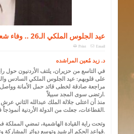
عيد الجلوس الملكي الـ26 .. وفاء شعب ومسيرة قائد
Print
Email
د. زيد مُعين المراشده
في التاسع من حزيران، يلتف الأردنيون حول رايت
على قلوبهم: عيد الجلوس الملكي السادس والع
مراجعة صادقة لخطى قائد حمل الأمانة وواصل ا
ارتضى سوى المجد سبيلاً.
القطاعات، جعلت من الدولة الأردنية أنموذجاً في الثبات والتقدم.
وتحت راية القيادة الهاشمية، تمضي المملكة في
قواعد الحكم الرشيد وتوسع دوائر المشاركة وتعزز مكانة المواطن محوراً للتنمية وغايتها.