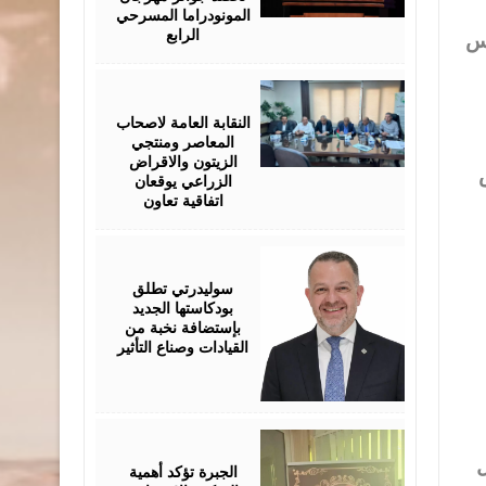
المونودراما المسرحي
الرابع
اس
August
05,
2026
النقابة العامة لاصحاب
المعاصر ومنتجي
الزيتون والاقراض
الزراعي يوقعان
اتفاقية تعاون
August
05,
2026
سوليدرتي تطلق
بودكاستها الجديد
بإستضافة نخبة من
القيادات وصناع التأثير
August
05,
2026
ل
الجبرة تؤكد أهمية