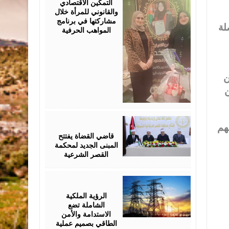
التمكين الاقتصادي
والقانوني للمرأة خلال
مشاركتها في برنامج
لة
المواهب الحرفية
ن
ن
August
05,
هم
2026
قاضي القضاة يفتتح
المبنى الجديد لمحكمة
القصر الشرعية
August
05,
2026
الرؤية الملكية
الشاملة تضع
الاستدامة والأمن
الطاقي بصميم عملية