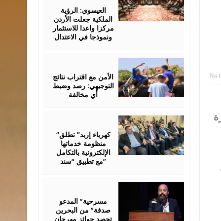
06,
2026
العيسوي: الرؤية
الملكية جعلت الأردن
مركزا واعدا للاستثمار
ونموذجا في الاعتدال
August
06,
2026
الأمن مع اقتراب نتائج
No 
التوجيهي: رصد وضبط
أي مخالفة
ة
August
06,
2026
“كهرباء إربد” تطلق
منظومة خدماتها
الإلكترونية بالتكامل
مع تطبيق “سند”
August
06,
2026
مسرحية” المدعو
صدفة” من البحرين
تحصد جوائز مهرجان