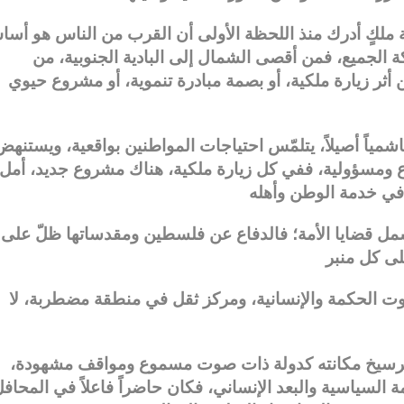
ؤية ملكٍ أدرك منذ اللحظة الأولى أن القرب من الناس هو أس
ركة الجميع، فمن أقصى الشمال إلى البادية الجنوبية، من
أثر زيارة ملكية، أو بصمة مبادرة تنموية، أو مشروع حيوي
اشمياً أصيلاً، يتلمّس احتياجات المواطنين بواقعية، ويستنهض
اع ومسؤولية، ففي كل زيارة ملكية، هناك مشروع جديد، أمل
شمل قضايا الأمة؛ فالدفاع عن فلسطين ومقدساتها ظلّ على
 صوت الحكمة والإنسانية، ومركز ثقل في منطقة مضطربة، لا
ن ترسيخ مكانته كدولة ذات صوت مسموع ومواقف مشهودة،
 السياسية والبعد الإنساني، فكان حاضراً فاعلاً في المحاف