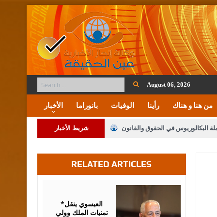
August 06, 2026
من هنا و هناك
رأينا
الوفيات
بانوراما
الأخبار
ملة البكالوريوس في الحقوق والقانون
شريط الأخبار
RELATED ARTICLES
لنواب على شراكة فاعلة مع الإعلام
لملك يلتقي مجموعة من رفاق السلاح
August
06,
2026
فريحات.. مبارك وبكم تزهو المناصب
*العيسوي ينقل
تمنيات الملك وولي