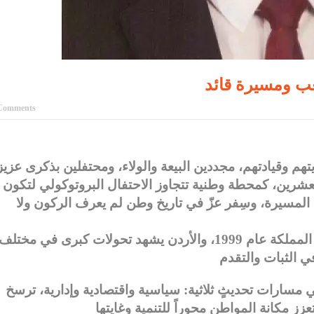
Comments
هم وقيادتهم، مجددين البيعة والولاء، ومحتفلين بذكرى عزيز
شرين، كمحطة وطنية تتجاوز الاحتفال البروتوكولي لتكون
لمسيرة، وسِفر عزّ في تاريخ وطن لم يعرف الركون ولا
منذ أن اعتلى جلالة الملك عبدالله الثاني عرش المملكة عام 1999، والأردن يشهد تحولات كبرى في مختلف
 مسارات تحديثٍ ثلاثية: سياسية واقتصادية وإدارية، ترسخ