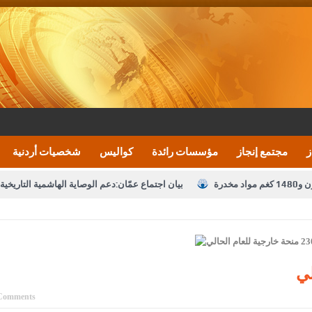
ز
مجتمع إنجاز
مؤسسات رائدة
كواليس
شخصيات أردنية
بيان اجتماع عمّان:دعم الوصاية الهاشمية التاريخي
تشكيلات إدارية واسعة في الداخلية (اسماء)
النواب يقر
نصة خدمة العلم
القاضي يلتقي رؤساء تحرير الصحف اليومية ويؤكد حرص مجلس ا
رك ومزيدا من التوفيق
الملك يتلقى اتصالا هاتفيا من العاهل البحريني
ا
عارف بيك 
Comments