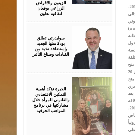
الزيتون والاقراض
قال وزير التعاليم العالي والبحث العلمي الدكتور وجه عويس، “إن الوزارة وفرت للطلبة الأردنيين 230 منحة ومقعداً دراسياً للعام الدراسي 2016-
الزراعي يوقعان
اتفاقية تعاون
وني
August
الثالثة عصراً من مساء
05,
2026
سوليدرتي تطلق
بودكاستها الجديد
دول
بإستضافة نخبة من
دسة
القيادات وصناع التأثير
 التي يتوفر بها منح ومقاعد دراسية للعام الحالي، هي: الجزائر 120 منحة للطب البشري، وتونس 9 منح لطب الأسنان و6 منح
دكتوراه للصيدلة، والمغرب 12 منحة للطب البشري و3 منح لطب الأسنان، ومصر 15 منحة للطب البشري و15 مقعد للطب البشري، والسودان 20
August
ي، وأرمينا 10 منح للطب البشري و5 منح لطب الأسنان و5 منح للصيدلة و5 منح للهندسة بتخصصات مختلفة، رومانيا 5 منح
05,
2026
الجبرة تؤكد أهمية
التمكين الاقتصادي
بعد
والقانوني للمرأة خلال
مشاركتها في برنامج
وبين مدير مديرية البعثات في الوزارة الدكتور وائل الصمادي، ان على خريجي الثانوية العامة للدورتين الصيفية والشتوية للعام الدراسي 2016،
المواهب الحرفية
خاص
على