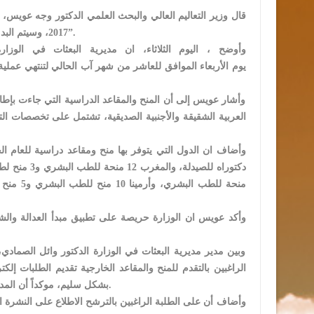
2017، وسيتم البدء باستقبال طلبات المنح والمقاعد الخارجية إلكترونياً في العاشر من شهر آب الحالي”.
وأوضح ، اليوم الثلاثاء، ان مديرية البعثات في الوزار
وأشار عويس إلى أن المنح والمقاعد الدراسية التي جاءت بإطار 
العربية الشقيقة والأجنبية الصديقية، تشتمل على تخصصات ال
وأكد عويس ان الوزارة حريصة على تطبيق مبدأ العدالة والشف
الراغبين بالتقدم للمنح والمقاعد الخارجية تقديم الطلبات إلكت
بشكل سليم، موكداً أن المديرية لن تستقبل أي طلب ورقي، وسيتم التعامل فقط مع الطلبات المقدمة إلكترونياً.
وأضاف أن على الطلبة الراغبين بالترشح الاطلاع على النشرة 