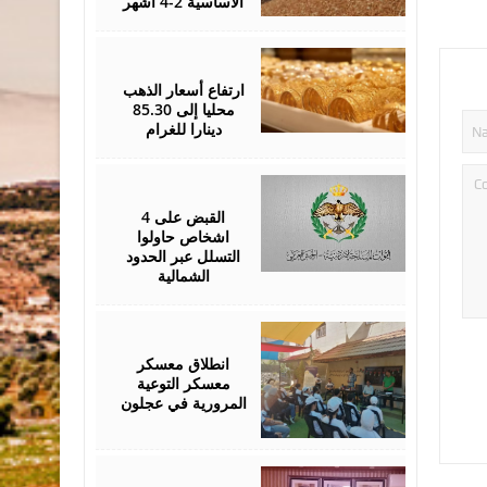
الأساسية 2-4 أشهر
August
05,
2026
ارتفاع أسعار الذهب
محليا إلى 85.30
دينارا للغرام
August
05,
2026
القبض على 4
اشخاص حاولوا
التسلل عبر الحدود
الشمالية
August
04,
2026
انطلاق معسكر
معسكر التوعية
المرورية في عجلون
August
04,