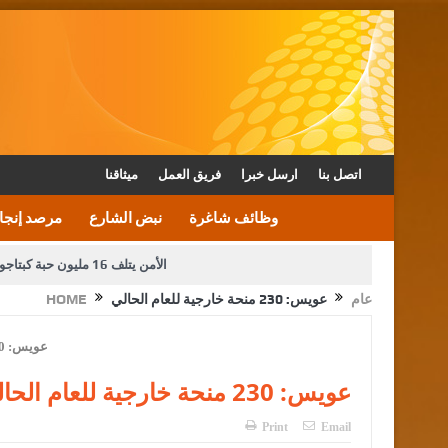
اتصل بنا
ارسل خبرا
فريق العمل
ميثاقنا
وظائف شاغرة
نبض الشارع
مرصد إنجا
الأمن يتلف 16 مليون حبة كبتاجون و1480 كغم مواد مخدرة
عام
عويس: 230 منحة خارجية للعام الحالي
HOME
دعوة المكلفين بخدمة العلم (الدفعة الثالثة) إلى مراجعة م
القاضي محمود أحمد فريحات.. مبا
عويس: 230 منحة خارجية للعام الحالي
Print
Email