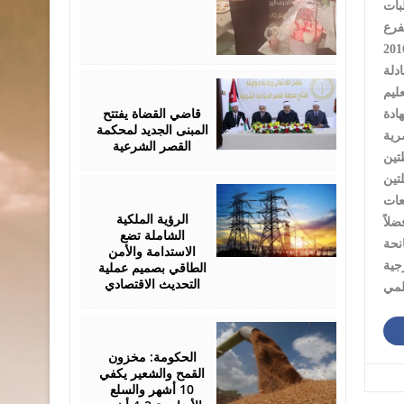
فرع
دلة
August
05,
2026
قاضي القضاة يفتتح
ادة
المبنى الجديد لمحكمة
رية
القصر الشرعية
تين
August
05,
عات
2026
الرؤية الملكية
يدلة، فضلاً
الشاملة تضع
الاستدامة والأمن
الطاقي بصميم عملية
جية
التحديث الاقتصادي
لمي
August
05,
2026
الحكومة: مخزون
القمح والشعير يكفي
10 أشهر والسلع