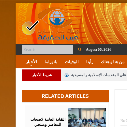
August 06, 2026
من هنا و هناك
رأينا
الوفيات
بانوراما
الأخبار
ة على المقدسات الإسلامية والمسيحية
شريط الأخبار
 مشروع تعديل قانون الملكية العقارية
RELATED ARTICLES
لنواب على شراكة فاعلة مع الإعلام
لملك يلتقي مجموعة من رفاق السلاح
August
05,
2026
فريحات.. مبارك وبكم تزهو المناصب
النقابة العامة لاصحاب
No 
المعاصر ومنتجي