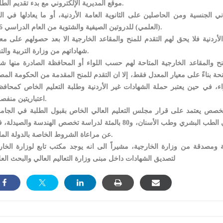
موقع المديرية الإلكتروني مع بدء تقديم الطلبات.
لجنسية ومن الحاصلين على الثانوية العامة الأردنية، أو ما يعادلها في ال
(العلمي) للدروتين الصيفية والشتوية من العام الدراسي 2016.
الأردنية فلا يحق لهم التقدم للمنح والمقاعد الخارجية الا بعد حصولهم على معا
شهاداتهم من وزارة التربية والتعليم.
ح والمقاعد الخارجية المتاحة لهم حسب اللواء أو المحافظة الصادرة منها شه
نحة بناءً على معيار المعدل فقط، إلا ان التقدم للمنح المقدمة من الحكومة المص
ء، في حين يعتبر حملة الشهادات غير الأردنية وطلبة التعليم الخاص كمحافظ
اعتباريتين منفصلتين.
 تخصص يعتمد على قرار مجلس التعليم العالي الخاص بقبول الطلبة في الجام
الأردنية الرسمية، والمحددة كالآتي: 85 بالمئة لدراسة تخصصي الطب البشري وطب الأسنان، و80 بالمئة لدراسة تخصص الهندسة والص
عن مراعاة الشروط الخاصة بالدولة المانحة.
 ومصدقة من وزارة الخارجية، مشيراً الى انه يوجد مكتب تابع لوزارة الخار
لتصديق الشهادات داخل مبنى وزارة التعاليم العالي والبحث الع