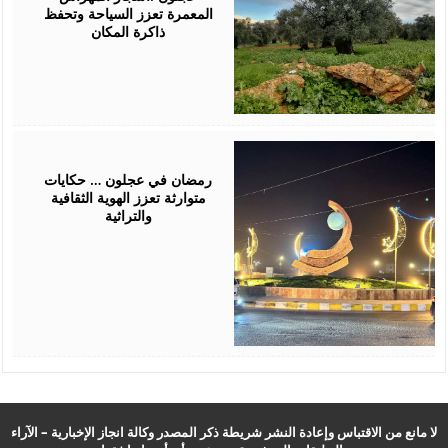
المعمرة تعزز السياحة وتحفظ
ذاكرة المكان
February
23,
2026
رمضان في عجلون … حكايات
متوارثة تعزز الهوية الثقافية
والتراثية
لا مانع من الاقتباس وإعادة النشر شريطة ذكر المصدر وكالة انجاز الإخبارية – الآراء