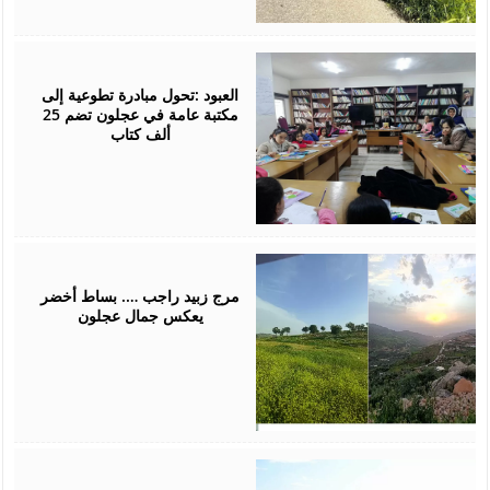
April
25,
2026
العبود :تحول مبادرة تطوعية إلى
مكتبة عامة في عجلون تضم 25
ألف كتاب
April
21,
2026
مرج زبيد راجب …. بساط أخضر
يعكس جمال عجلون
April
19,