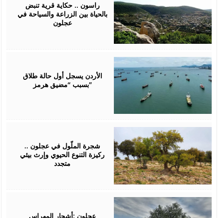
2026
راسون .. حكاية قرية تنبض
بالحياة بين الزراعة والسياحة في
عجلون
March
28,
2026
الأردن يسجل أول حالة طلاق
بسبب “مضيق هرمز”
March
19,
2026
شجرة الملّول في عجلون ..
ركيزة التنوع الحيوي وإرث بيئي
متجدد
February
25,
2026
عجلون :أشجار المهراس