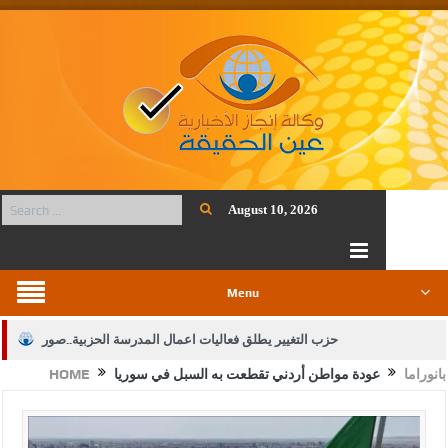
August 10, 2026
Menu
حزب التغيير يطلق فعاليات اعمال المدرسة الحزبية..صور
بانوراما
عودة مواطن أردني تقطعت به السبل في سوريا
HOME
الجيش يفتح باب التجنيد لحملة البكالوريوس في الحقوق والقانون
بيان اجتماع عمّان:دعم الوصاية الهاشمية التاريخية على المقدسات