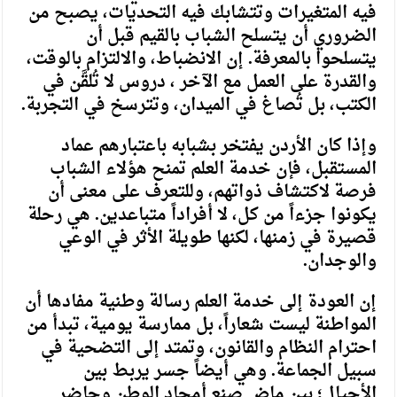
فيه المتغيرات وتتشابك فيه التحديات، يصبح من
الضروري أن يتسلح الشباب بالقيم قبل أن
يتسلحوا بالمعرفة. إن الانضباط، والالتزام بالوقت،
والقدرة على العمل مع الآخر ، دروس لا تُلقَّن في
الكتب، بل تُصاغ في الميدان، وتترسخ في التجربة.
وإذا كان الأردن يفتخر بشبابه باعتبارهم عماد
المستقبل، فإن خدمة العلم تمنح هؤلاء الشباب
فرصة لاكتشاف ذواتهم، وللتعرف على معنى أن
يكونوا جزءاً من كل، لا أفراداً متباعدين. هي رحلة
قصيرة في زمنها، لكنها طويلة الأثر في الوعي
والوجدان.
إن العودة إلى خدمة العلم رسالة وطنية مفادها أن
المواطنة ليست شعاراً، بل ممارسة يومية، تبدأ من
احترام النظام والقانون، وتمتد إلى التضحية في
سبيل الجماعة. وهي أيضاً جسر يربط بين
الأجيال؛ بين ماضٍ صنع أمجاد الوطن وحاضر