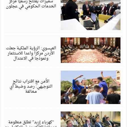
سميرات يفتتح رسميًا مركز
الخدمات الحكومي في عجلون
أ
6
العيسوي: الرؤية الملكية جعلت
الأردن مركزا واعدا للاستثمار
ونموذجا في الاعتدال
أ
6
الأمن مع اقتراب نتائج
التوجيهي: رصد وضبط أي
مخالفة
أ
6
“كهرباء إربد” تطلق منظومة