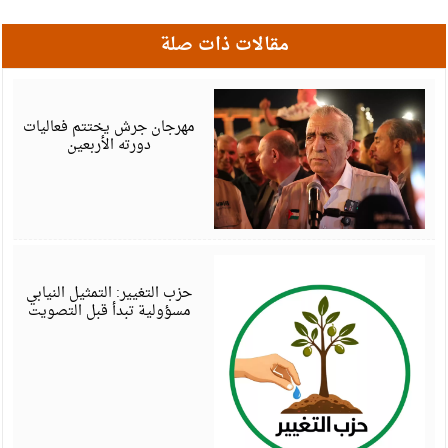
مقالات ذات صلة
أ
6
مهرجان جرش يختتم فعاليات
دورته الأربعين
أ
6
حزب التغيير: التمثيل النيابي
مسؤولية تبدأ قبل التصويت