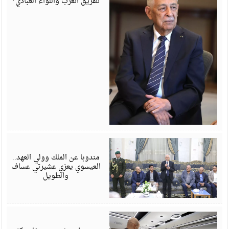
للفريق العزب واللواء العبادي*
أ
6
مندوبا عن الملك وولي العهد..
العيسوي يعزي عشيرتي عساف
والطويل
أ
6