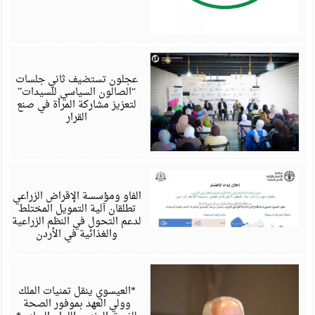
أ
6
عجلون تستضيف ثاني جلسات
“الصالون السياسي للسيدات”
لتعزيز مشاركة المرأة في صنع
القرار
أ
6
الفاو ومؤسسة الإقراض الزراعي
تطلقان آلية التمويل المختلط
لدعم التحول في النظم الزراعية
والغذائية في الأردن
أ
6
*العيسوي ينقل تمنيات الملك
وولي العهد بموفور الصحة