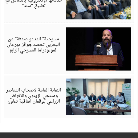
خدماتها الإلكترونية بالتكامل مع
تطبيق “سند”
أ
6
مسرحية” المدعو صدفة” من
البحرين تحصد جوائز مهرجان
المونودراما المسرحي الرابع
أ
6
النقابة العامة لاصحاب المعاصر
ومنتجي الزيتون والاقراض
الزراعي يوقعان اتفاقية تعاون