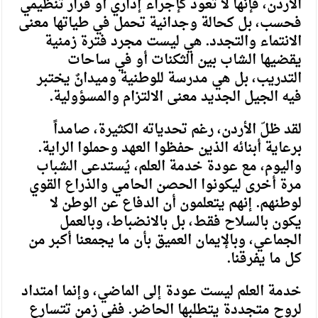
الأردن، فإنها لا تعود كإجراء إداري أو قرار تنظيمي
فحسب، بل كحالة وجدانية تحمل في طياتها معنى
الانتماء والتجدد. هي ليست مجرد فترة زمنية
يقضيها الشاب بين الثكنات أو في ساحات
التدريب، بل هي مدرسة للوطنية وميدانٌ يختبر
فيه الجيل الجديد معنى الالتزام والمسؤولية.
لقد ظلّ الأردن، رغم تحدياته الكثيرة، صامداً
برعاية أبنائه الذين حفظوا العهد وحملوا الراية.
واليوم، مع عودة خدمة العلم، يُستدعى الشباب
مرة أخرى ليكونوا الحصن الحامي والذراع القوي
لوطنهم. إنهم يتعلمون أن الدفاع عن الوطن لا
يكون بالسلاح فقط، بل بالانضباط، وبالعمل
الجماعي، وبالإيمان العميق بأن ما يجمعنا أكبر من
كل ما يفرقنا.
خدمة العلم ليست عودة إلى الماضي، وإنما امتداد
لروح متجددة يتطلبها الحاضر. ففي زمن تتسارع