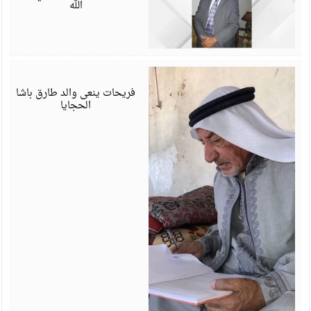
الله
م
6
فريحات ينعى والد طارق باشا
الحجايا