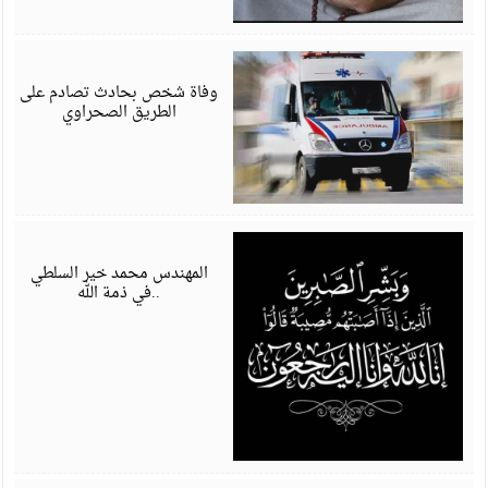
م
6
وفاة شخص بحادث تصادم على
الطريق الصحراوي
م
6
المهندس محمد خير السلطي
..في ذمة الله