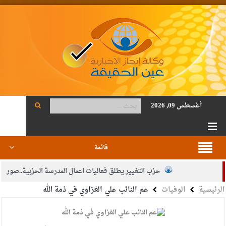
أغسطس 09, 2026
قائمة
حزب التغيير يطلق فعاليات اعمال المدرسة الحزبية..صور
الرئيسية
الوفيات
عم النائب علي الغزاوي في ذمة الله
الجيش يفتح باب التجنيد لحملة البكالوريوس في الحقوق والقانون
بيان اجتماع عمّان:دعم الوصاية الهاشمية التاريخية على المقدسات