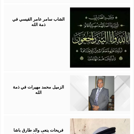
July
11,
2026
الشاب سامر عامر القيسي في
ذمة الله
June
30,
2026
الزميل محمد مهيرات في ذمة
الله
May
21,
2026
فريحات ينعى والد طارق باشا