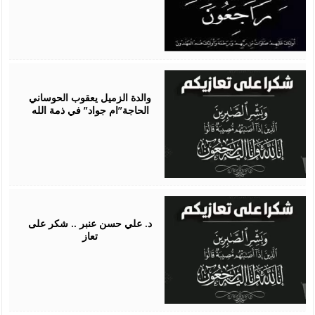
July
30,
2026
​والدة الزميل يعقوب الحوساني
الحاجة”ام جواد” في ذمة الله
July
22,
2026
د. علي حسن عنبر .. شكر على
تعاز