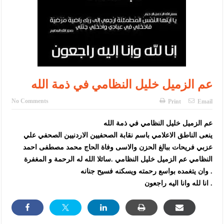
الأمن يتلف 16 مليون حبة كبتاجون و1480 كغم مواد مخدرة
النواب يقر مشروع تعديل قانون الملكية العقارية
القاضي يلتقي رؤساء تحرير الصحف اليومية ويؤكد حرص مجلس النواب
على شراكة فاعلة مع الإعلام
دعوة المكلفين بخدمة العلم (الدفعة الثالثة) إلى مراجعة منصة خدمة
عم الزميل خليل النظامي في ذمة الله
العلم
No Comments
Print
Email
الملك يلتقي مجموعة من رفاق السلاح
عم الزميل خليل النظامي في ذمة الله
ينعى الناطق الاعلامي باسم نقابة الصحفيين الاردنيين الصحفي علي
الملك يتلقى اتصالا هاتفيا من العاهل البحريني
عزبي فريحات ببالغ الحزن والاسى وفاة الحاج محمد مصطفى احمد
القاضي محمود أحمد فريحات.. مبارك ومزيدا من التوفيق
النظامي عم الزميل خليل النظامي .سائلا الله له الرحمة و المغفرة
وان يتغمده بواسع رحمته ويسكنه فسيح جنانه .
عارف بيك فريحات.. مبارك وبكم تزهو المناصب
انا لله وانا اليه راجعون .