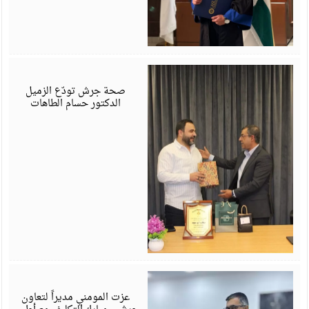
ي
6
صحة جرش تودّع الزميل
الدكتور حسام الطاهات
ي
6
عزت المومني مديراً لتعاون