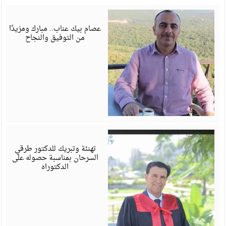
أ
6
عصام بيك عناب.. مبارك ومزيدًا
من التوفيق والنجاح
أ
6
تهنئة وتبريك للدكتور طرقي
السرحان بمناسبة حصوله على
الدكتوراه