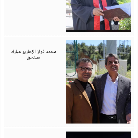
أ
6
محمد فواز الزعارير مبارك
تستحق
ي