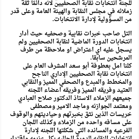
للجنة انتخابات نقابة الصحفيين لانه دائمًا ثقة
زملائه في مجلس النقابة والهيئة العامة وعلى قدر
من المسؤولية لإدارة الانتخابات.
التل صاحب خبرات نقابية وصحفيه حيث أدار
انتخابات الدورة الماضية لنقابة الصحفيين ولم
يسجل عليه اي اعتراض او ملاحظة من طرف
المرشحين سابقا.
كلنا امل بعطوفة أبو سعد المشرف العام على
انتخابات نقابة الصحفيين الإداري الناجح
والمخطط والمبدع والصحفي المميز والنقابي
العتيد وفريقه المميز وفريقه اعضاء اللجنه
جميعهم الزملاء الاستاذ الدكتور صلاح العبادي
ومعتمد الجوازنه وماجد الامير ومصطفى
خريسات الذين نثق بخبرتهم وحياديتهم والوقوف
على مسافه واحده من الزملاء وكذلك اللجان
الفرعيه والمسانده التي شكلتها اللجنه لإدارة
انتخابات النقابه للدورة الحاليه بكل عزيمه واقتدار