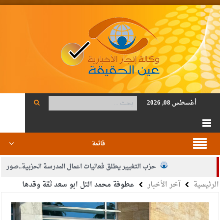
أغسطس 08, 2026
قائمة
حزب التغيير يطلق فعاليات اعمال المدرسة الحزبية..صور
الرئيسية
آخر الأخبار
عطوفة محمد التل ابو سعد ثقة وقدها
الجيش يفتح باب التجنيد لحملة البكالوريوس في الحقوق والقانون
بيان اجتماع عمّان:دعم الوصاية الهاشمية التاريخية على المقدسات