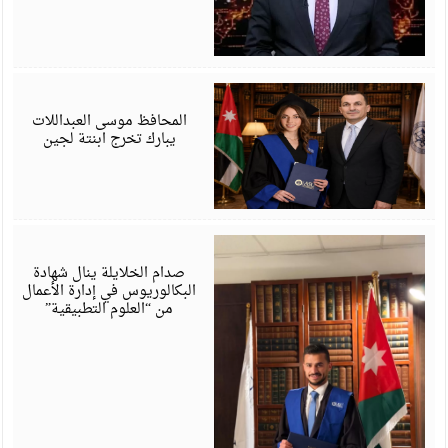
ي
6
المحافظ موسى العبداللات
يبارك تخرج ابنتة لجين
ي
6
صدام الخلايلة ينال شهادة
البكالوريوس في إدارة الأعمال
من “العلوم التطبيقية”