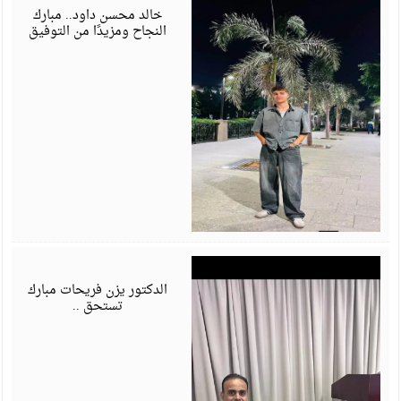
6
خالد محسن داود.. مبارك
النجاح ومزيدًا من التوفيق
ي
6
الدكتور يزن فريحات مبارك
تستحق ..