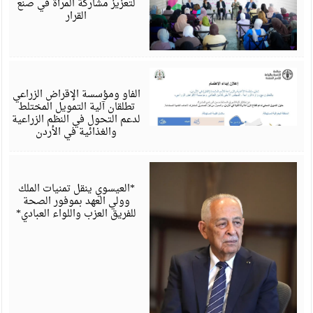
لتعزيز مشاركة المرأة في صنع
القرار
أ
6
الفاو ومؤسسة الإقراض الزراعي
تطلقان آلية التمويل المختلط
لدعم التحول في النظم الزراعية
والغذائية في الأردن
أ
6
*العيسوي ينقل تمنيات الملك
وولي العهد بموفور الصحة
للفريق العزب واللواء العبادي*