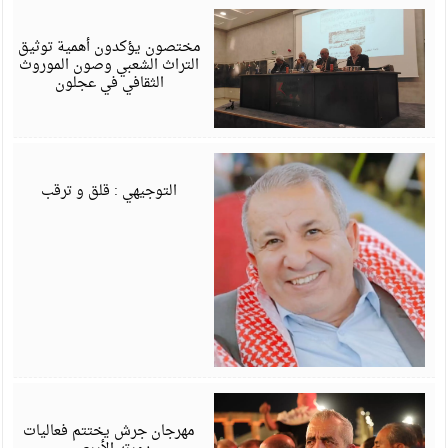
أ
6
مختصون يؤكدون أهمية توثيق
التراث الشعبي وصون الموروث
الثقافي في عجلون
أ
6
التوجيهي : قلق و ترقب
أ
6
مهرجان جرش يختتم فعاليات