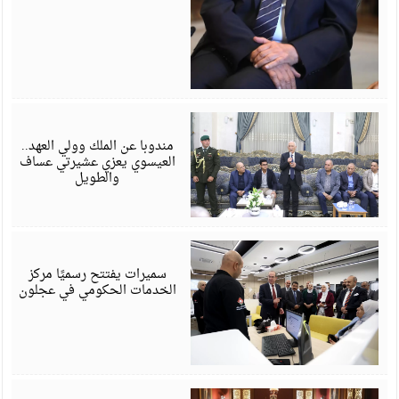
أ
6
مندوبا عن الملك وولي العهد..
العيسوي يعزي عشيرتي عساف
والطويل
أ
6
سميرات يفتتح رسميًا مركز
الخدمات الحكومي في عجلون
أ