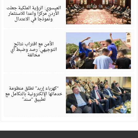
6
العيسوي: الرؤية الملكية جعلت
الأردن مركزا واعدا للاستثمار
ونموذجا في الاعتدال
أ
6
الأمن مع اقتراب نتائج
التوجيهي: رصد وضبط أي
مخالفة
أ
6
“كهرباء إربد” تطلق منظومة
خدماتها الإلكترونية بالتكامل مع
تطبيق “سند”