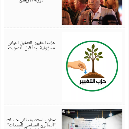
دورته الأربعين
أ
6
حزب التغيير: التمثيل النيابي
مسؤولية تبدأ قبل التصويت
أ
6
عجلون تستضيف ثاني جلسات
“الصالون السياسي للسيدات”