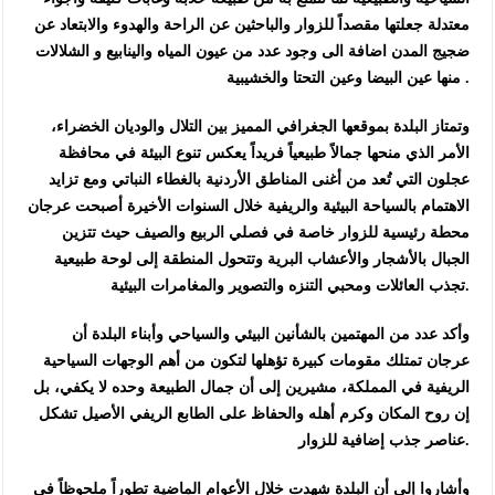
معتدلة جعلتها مقصداً للزوار والباحثين عن الراحة والهدوء والابتعاد عن
ضجيج المدن اضافة الى وجود عدد من عيون المياه والينابيع و الشلالات
منها عين البيضا وعين التحتا والخشيبية .
وتمتاز البلدة بموقعها الجغرافي المميز بين التلال والوديان الخضراء،
الأمر الذي منحها جمالاً طبيعياً فريداً يعكس تنوع البيئة في محافظة
عجلون التي تُعد من أغنى المناطق الأردنية بالغطاء النباتي ومع تزايد
الاهتمام بالسياحة البيئية والريفية خلال السنوات الأخيرة أصبحت عرجان
محطة رئيسية للزوار خاصة في فصلي الربيع والصيف حيث تتزين
الجبال بالأشجار والأعشاب البرية وتتحول المنطقة إلى لوحة طبيعية
تجذب العائلات ومحبي التنزه والتصوير والمغامرات البيئية.
وأكد عدد من المهتمين بالشأنين البيئي والسياحي وأبناء البلدة أن
عرجان تمتلك مقومات كبيرة تؤهلها لتكون من أهم الوجهات السياحية
الريفية في المملكة، مشيرين إلى أن جمال الطبيعة وحده لا يكفي، بل
إن روح المكان وكرم أهله والحفاظ على الطابع الريفي الأصيل تشكل
عناصر جذب إضافية للزوار.
وأشاروا إلى أن البلدة شهدت خلال الأعوام الماضية تطوراً ملحوظاً في