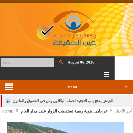
August 06, 2026
Menu
الجيش يفتح باب التجنيد لحملة البكالوريوس في الحقوق والقانون
آخر الأخبار
عرجان… هوية ريفية تستقطب الزوار على مدار العام
HOME
بيان اجتماع عمّان:دعم الوصاية الهاشمية التاريخية على المقدسات
الإسلامية والمسيحية