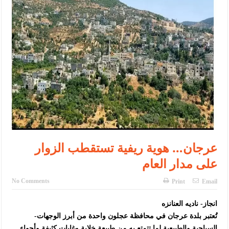
الأمن يتلف 16 مليون حبة كبتاجون و1480 كغم مواد مخدرة
النواب يقر مشروع تعديل قانون الملكية العقارية
القاضي يلتقي رؤساء تحرير الصحف اليومية ويؤكد حرص مجلس النواب
على شراكة فاعلة مع الإعلام
دعوة المكلفين بخدمة العلم (الدفعة الثالثة) إلى مراجعة منصة خدمة
العلم
الملك يلتقي مجموعة من رفاق السلاح
الملك يتلقى اتصالا هاتفيا من العاهل البحريني
عرجان… هوية ريفية تستقطب الزوار
القاضي محمود أحمد فريحات.. مبارك ومزيدا من التوفيق
على مدار العام
عارف بيك فريحات.. مبارك وبكم تزهو المناصب
No Comments
Print
Email
انجاز- ناديه العنانزه
-تُعتبر بلدة عرجان في محافظة عجلون واحدة من أبرز الوجهات
السياحية والطبيعية لما تتمتع به من طبيعة خلابة وغابات كثيفة وأجواء