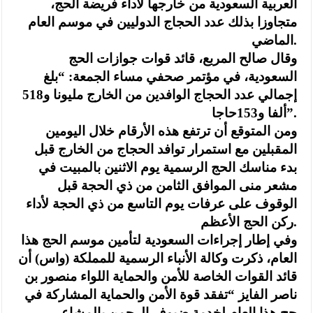
العربية السعودية من خارجها لأداء فريضة الحج،
متجاوزا بذلك عدد الحجاج الدوليين في موسم العام
الماضي.
وقال صالح المربع، قائد قوات جوازات الحج
السعودية، في مؤتمر صحفي مساء الجمعة: “بلغ
إجمالي عدد الحجاج الوافدين من الخارج مليونا و518
ألفا و153حاجا”.
ومن المتوقع أن ترتفع هذه الأرقام خلال اليومين
المقبلين مع استمرار توافد الحجاج من الخارج قبل
بدء مناسك الحج الرسمية يوم الاثنين بالمبيت في
مشعر منى الموافق الثامن من ذي الحجة قبل
الوقوف على عرفات يوم التاسع من ذي الحجة لأداء
ركن الحج الأعظم.
وفي إطار إجراءات السعودية لتأمين موسم الحج هذا
العام، ذكرت وكالة الأنباء الرسمية للمملكة (واس) أن
قائد القوات الخاصة للأمن والحماية اللواء منصور بن
ناصر الفايز “تفقد قوة الأمن والحماية المشاركة في
حج هذا العام لخدمة ضيوف الرحمن بالمشاعر