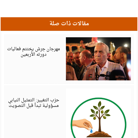
مقالات ذات صلة
أ
6
مهرجان جرش يختتم فعاليات
دورته الأربعين
أ
6
حزب التغيير: التمثيل النيابي
مسؤولية تبدأ قبل التصويت