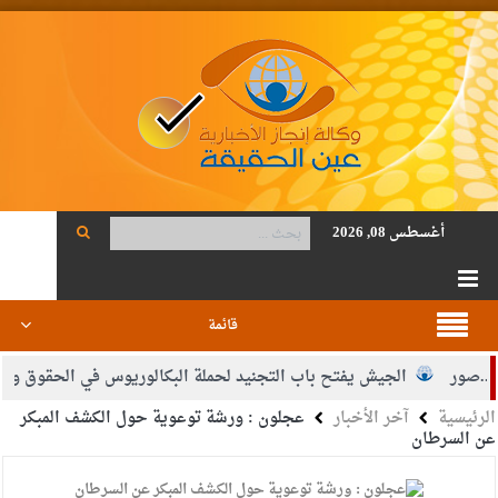
أغسطس 08, 2026
قائمة
ر
الجيش يفتح باب التجنيد لحملة البكالوريوس في الحقوق والقانون
الرئيسية
آخر الأخبار
عجلون : ورشة توعوية حول الكشف المبكر
اضي محمود أحمد فريحات.. مبارك ومزيدا من التوفيق
عن السرطان