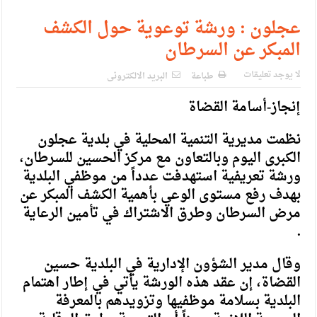
عجلون : ورشة توعوية حول الكشف
المبكر عن السرطان
لا يوجد تعليقات
طباعة
البريد الالكترونى
إنجاز-أسامة القضاة
نظمت مديرية التنمية المحلية في بلدية عجلون
الكبرى اليوم وبالتعاون مع مركز الحسين للسرطان،
ورشة تعريفية استهدفت عدداً من موظفي البلدية
بهدف رفع مستوى الوعي بأهمية الكشف المبكر عن
مرض السرطان وطرق الاشتراك في تأمين الرعاية
.
وقال مدير الشؤون الإدارية في البلدية حسين
القضاة، إن عقد هذه الورشة يأتي في إطار اهتمام
البلدية بسلامة موظفيها وتزويدهم بالمعرفة