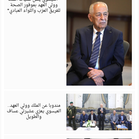
وولي العهد بموفور الصحة
للفريق العزب واللواء العبادي*
أ
6
مندوبا عن الملك وولي العهد..
العيسوي يعزي عشيرتي عساف
والطويل