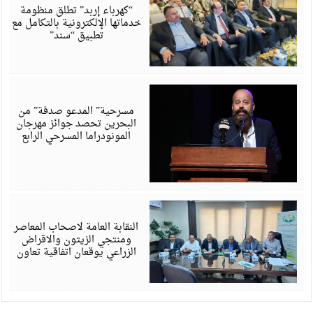
6
“كهرباء إربد” تطلق منظومة
خدماتها الإلكترونية بالتكامل مع
تطبيق “سند”
أ
6
مسرحية” المدعو صدفة” من
البحرين تحصد جوائز مهرجان
المونودراما المسرحي الرابع
أ
6
النقابة العامة لاصحاب المعاصر
ومنتجي الزيتون والاقراض
الزراعي يوقعان اتفاقية تعاون