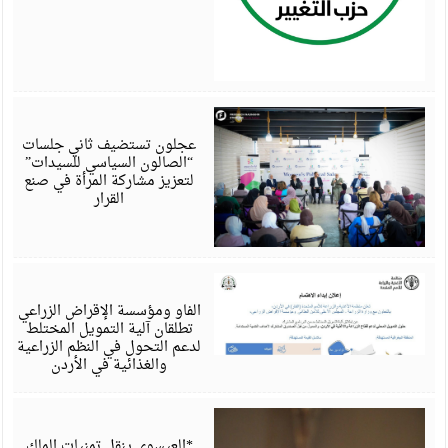
أ
6
عجلون تستضيف ثاني جلسات
“الصالون السياسي للسيدات”
لتعزيز مشاركة المرأة في صنع
القرار
أ
6
الفاو ومؤسسة الإقراض الزراعي
تطلقان آلية التمويل المختلط
لدعم التحول في النظم الزراعية
والغذائية في الأردن
أ
6
*العيسوي ينقل تمنيات الملك