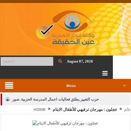
August 07, 2026
Menu
حزب التغيير يطلق فعاليات اعمال المدرسة الحزبية..صور
عام
عجلون : مهرجان ترفيهي للأطفال الايتام
HOME
الجيش يفتح باب التجنيد لحملة البكالوريوس في الحقوق والقانون
بيان اجتماع عمّان:دعم الوصاية الهاشمية التاريخية على المقدسات