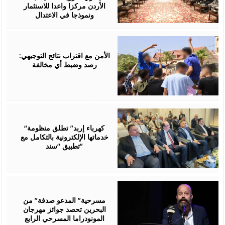
الأردن مركزا واعدا للاستثمار
ونموذجا في الاعتدال
August
06,
2026
الأمن مع اقتراب نتائج التوجيهي:
رصد وضبط أي مخالفة
August
06,
2026
“كهرباء إربد” تطلق منظومة
خدماتها الإلكترونية بالتكامل مع
تطبيق “سند”
August
06,
2026
مسرحية” المدعو صدفة” من
البحرين تحصد جوائز مهرجان
المونودراما المسرحي الرابع