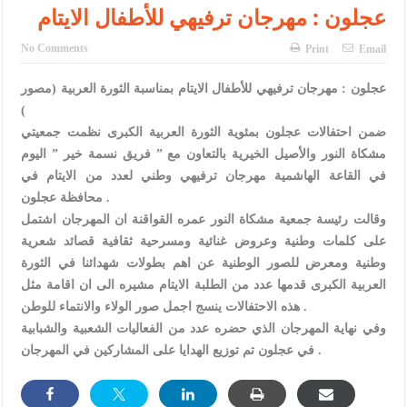
الإسلامية والمسيحية
عجلون : مهرجان ترفيهي للأطفال الايتام
الأمن يتلف 16 مليون حبة كبتاجون و1480 كغم مواد مخدرة
No Comments
Print
Email
النواب يقر مشروع تعديل قانون الملكية العقارية
عجلون : مهرجان ترفيهي للأطفال الايتام بمناسبة الثورة العربية (مصور
القاضي يلتقي رؤساء تحرير الصحف اليومية ويؤكد حرص مجلس النواب
)
ضمن احتفالات عجلون بمئوية الثورة العربية الكبرى نظمت جمعيتي
على شراكة فاعلة مع الإعلام
مشكاة النور والأصيل الخيرية بالتعاون مع ” فريق نسمة خير ” اليوم
في القاعة الهاشمية مهرجان ترفيهي وطني لعدد من الايتام في
دعوة المكلفين بخدمة العلم (الدفعة الثالثة) إلى مراجعة منصة خدمة
محافظة عجلون .
العلم
وقالت رئيسة جمعية مشكاة النور عمره القواقنة ان المهرجان اشتمل
على كلمات وطنية وعروض غنائية ومسرحية ثقافية قصائد شعرية
الملك يلتقي مجموعة من رفاق السلاح
وطنية ومعرض للصور الوطنية عن اهم بطولات شهدائنا في الثورة
الملك يتلقى اتصالا هاتفيا من العاهل البحريني
العربية الكبرى قدمها عدد من الطلبة الايتام مشيره الى ان اقامة مثل
هذه الاحتفالات ينسج اجمل صور الولاء والانتماء للوطن .
القاضي محمود أحمد فريحات.. مبارك ومزيدا من التوفيق
وفي نهاية المهرجان الذي حضره عدد من الفعاليات الشعبية والشبابية
في عجلون تم توزيع الهدايا على المشاركين في المهرجان .