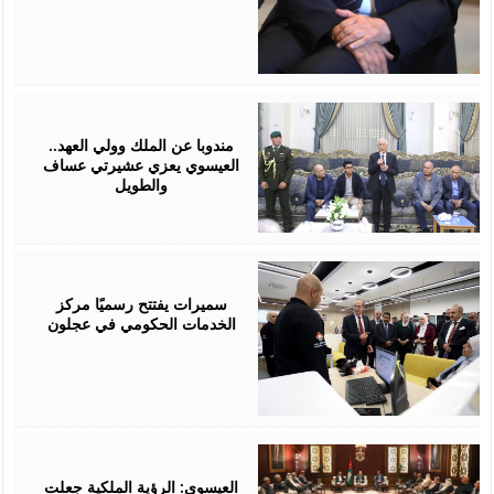
August
06,
2026
مندوبا عن الملك وولي العهد..
العيسوي يعزي عشيرتي عساف
والطويل
August
06,
2026
سميرات يفتتح رسميًا مركز
الخدمات الحكومي في عجلون
August
06,
2026
العيسوي: الرؤية الملكية جعلت