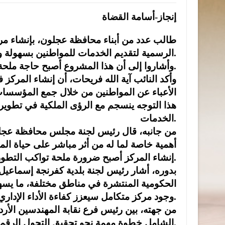
إنجاز-أسامة القضاة
طالب عدد من أبناء محافظة عجلون، بإنشاء 
الرسمية لتقديم الخدمات للمواطنين بسهولة وكفاءة.
وأشاروا إلى أن هذا المشروع أصبح حاجة ملحة في ظل تزايد عدد السكان وتوسع الخدمات الحكومية.
وأكد النائب آية الله فريحات، أن إنشاء ال
الأعباء عن المواطنين من خلال جمع المؤسسات
هذا التوجه ينسجم مع الرؤى الملكية في تطوير 
الخدمات.
من جانبه، قال رئيس لجنة مجلس محافظة عجلو
أهمية خاصة لما له من أثر مباشر على حياة الم
إنشاء المركز أصبح ضرورة ملحة تواكب التطورات الإدارية والتكنولوجية في تقديم الخدمات الحكومية.
بدوره، أشار رئيس لجنة بلدية كفرنجة إسماعيل
الحكومية المنتشرة في مناطق مختلفة، ما يسهل
وجود مركز متكامل سيعزز كفاءة الأداء الإداري ويرتقي بمستوى الخدمة العامة.
من جهته، بين رئيس فرع نقابة المهندسين الأر
الشامل خطوة مهمة نحو تحقيق التحول الرقمي وتطوير الخدمات الإلكترونية في المحافظة.