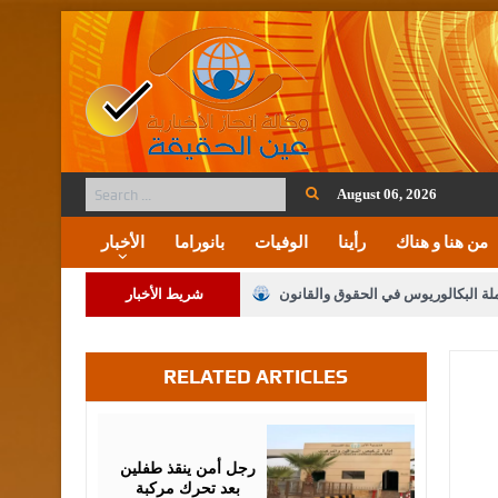
August 06, 2026
من هنا و هناك
رأينا
الوفيات
بانوراما
الأخبار
ملة البكالوريوس في الحقوق والقانون
شريط الأخبار
RELATED ARTICLES
لنواب على شراكة فاعلة مع الإعلام
لملك يلتقي مجموعة من رفاق السلاح
July
28,
2026
فريحات.. مبارك وبكم تزهو المناصب
رجل أمن ينقذ طفلين
بعد تحرك مركبة