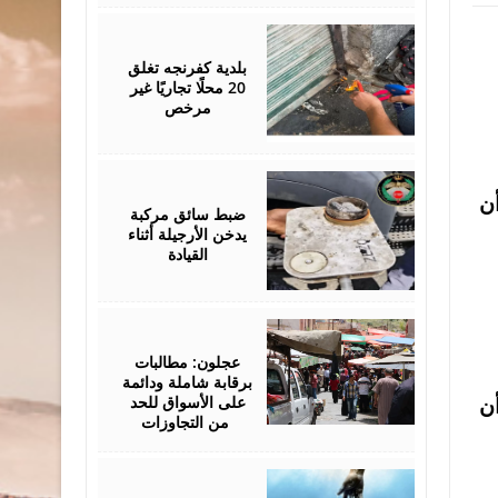
July
07,
2026
بلدية كفرنجه تغلق
20 محلًا تجاريًا غير
مرخص
July
04,
أن
2026
ضبط سائق مركبة
يدخن الأرجيلة أثناء
القيادة
June
06,
2026
عجلون: مطالبات
برقابة شاملة ودائمة
على الأسواق للحد
أن
من التجاوزات
April
07,