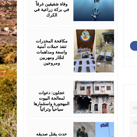
2026
وفاة شقيقين غرقاً
في بركة زراعية في
الكرك
March
19,
2026
مكافحة المخدرات
تنفذ حملات أمنية
واسعة ومداهمات
لتجّار ومهربين
ومروجين
March
06,
2026
عجلون: دعوات
لمعالجة البيوت
المهجورة واستثمارها
سياحياً وتراثياً
February
10,
2026
حدث يقتل صديقه