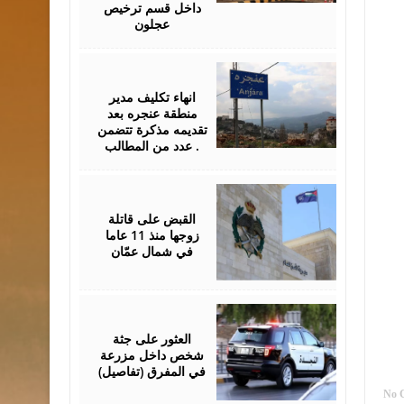
داخل قسم ترخيص
عجلون
July
13,
2026
انهاء تكليف مدير
منطقة عنجره بعد
تقديمه مذكرة تتضمن
عدد من المطالب .
July
08,
2026
القبض على قاتلة
زوجها منذ 11 عاما
في شمال عمّان
July
08,
2026
العثور على جثة
شخص داخل مزرعة
في المفرق (تفاصيل)
No 