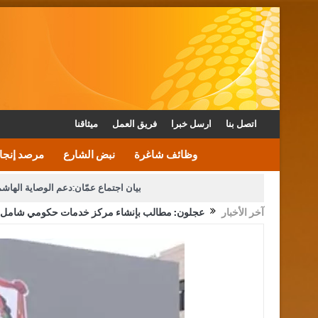
اتصل بنا
ارسل خبرا
فريق العمل
ميثاقنا
وظائف شاغرة
نبض الشارع
مرصد إنجا
بيان اجتماع عمّان:دعم الوصاية الهاش
آخر الأخبار
عجلون: مطالب بإنشاء مركز خدمات حكومي شامل
دعوة المكلفين بخدمة العلم (الدفعة الثالثة) إلى مراجعة م
القاضي محمود أحمد فريحات.. مبا