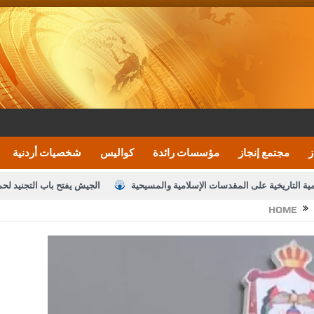
ز
مجتمع إنجاز
مؤسسات رائدة
كواليس
شخصيات أردنية
مية التاريخية على المقدسات الإسلامية والمسيحية
الجيش يفتح باب التجنيد لح
HOME
النواب يقر مشروع تعديل قانون الملكية العقارية
الأمن يتلف 16 مليون حبة كبتاجون و1480 كغم مواد مخدرة
نصة خدمة العلم
القاضي يلتقي رؤساء تحرير الصحف اليومية ويؤكد حرص مجلس ا
رك ومزيدا من التوفيق
الملك يتلقى اتصالا هاتفيا من العاهل البحريني
ا
عارف بيك 