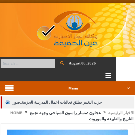
August 06, 2026
Menu
حزب التغيير يطلق فعاليات اعمال المدرسة الحزبية..صور
الاخبار الرئيسية
عجلون :مسار راسون السياحي وجهة تجمع
HOME
الجيش يفتح باب التجنيد لحملة البكالوريوس في الحقوق والقانون
التاريخ والطبيعة والموروث
بيان اجتماع عمّان:دعم الوصاية الهاشمية التاريخية على المقدسات