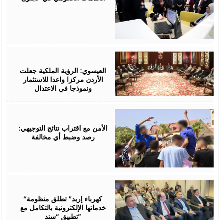
August
06,
2026
العيسوي: الرؤية الملكية جعلت
الأردن مركزا واعدا للاستثمار
ونموذجا في الاعتدال
August
06,
2026
الأمن مع اقتراب نتائج التوجيهي:
رصد وضبط أي مخالفة
August
06,
2026
“كهرباء إربد” تطلق منظومة
خدماتها الإلكترونية بالتكامل مع
تطبيق “سند”