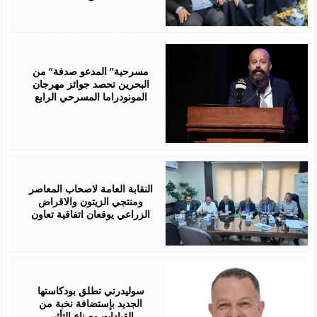
August
06,
2026
مسرحية” المدعو صدفة” من
البحرين تحصد جوائز مهرجان
المونودراما المسرحي الرابع
August
05,
2026
النقابة العامة لاصحاب المعاصر
ومنتجي الزيتون والاقراض
الزراعي يوقعان اتفاقية تعاون
August
05,
2026
سوليدرتي تطلق بودكاستها
الجديد بإستضافة نخبة من
القيادات وصناع التأثير