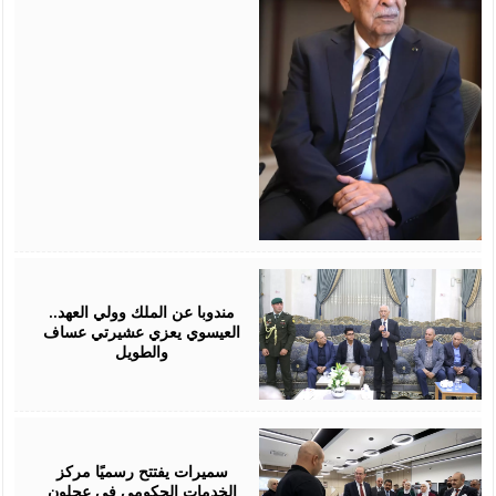
August
06,
2026
مندوبا عن الملك وولي العهد..
العيسوي يعزي عشيرتي عساف
والطويل
August
06,
2026
سميرات يفتتح رسميًا مركز
الخدمات الحكومي في عجلون