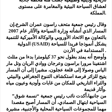
لعشاق السياحة البيئية والمغامرة على مستوى
المملكة.
وقال رئيس جمعية متحف راسون عمران الشرع،إن
المسار الذي أنشأته وزارة السياحة والآثار عام 2007
بالتعاون مع الاتحاد الأوروبي والوكالة الأميركية للتنمية
الدولية (USAID) يشكل أنموذجا فريدا للسياحة
المستدامة في الأردن .
وأوضح أنه يمتد بطول نحو 37 كيلومترا بدءا من مثلث
اشتفينا مرورا براسون وعرجان ووادي الريان وتل مار
الياس وصولا إلى قلعة عجلون، مشيرا إلى أن المسار
يتيح للزائر فرصة استكشاف التنوع الجغرافي والبيئي
والثراء التاريخي للمكان من غابات وأودية وعيون مياه
وآثار قديمة.
من جانبها،أكدت نائب رئيس جمعية “نسمة شوق”
السياحية ابتهال الصمادي، أن المسار أصبح مقصدا
مهما للمجموعات السياحية المحلية والأجنبية، مشيرة