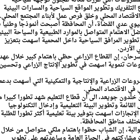
التلفريك وتطوير المواقع السياحية والمسارات البيئية
الاقتصاد المحلي وخلق فرص عمل لأبناء المجتمع المحلي.
يوي عدي القضاة، أن المحافظة أصبحت أنموذجا وطنيا 
 الاهتمام المتواصل بالموارد الطبيعية والسياحة البيئي
وتطوير المرافق السياحية داخل المحمية اسهمت بتعزيز
 الأردن.
رحان، إن القطاع الزراعي حظي باهتمام كبير خلال عهد
وعات تنموية اسهمت في تطوير الإنتاج الزراعي وتحسين
ات الزراعية والإنتاجية والتمكينية التي أسهمت بدعم
ي في الاقتصاد المحلي.
ن خلدون جويعد، الى أن قطاع التعليم شهد تطورا كبيرا م
قائمة وتطوير البيئة التعليمية وإدخال التكنولوجيا
الإنجازات اسهمت بتوفير بيئة تعليمية أكثر تطورا للطلبة
ختلف مناطق المحافظة.
البة، إن الشباب حظوا باهتمام ملكي متواصل من خلال
ت مشاركتهم في الحياة العامة وساعدتهم على تطوير