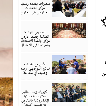
2026
سميرات يفتتح رسميًا
مركز الخدمات
الحكومي في عجلون
في
ة.
أغسطس
06,
2026
العيسوي: الرؤية
الملكية جعلت الأردن
مركزا واعدا للاستثمار
ونموذجا في الاعتدال
أغسطس
06,
2026
الأمن مع اقتراب
نتائج التوجيهي: رصد
ن
وضبط أي مخالفة
أغسطس
06,
2026
“كهرباء إربد” تطلق
منظومة خدماتها
الإلكترونية بالتكامل
مع تطبيق “سند”