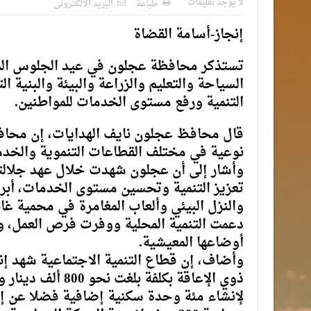
لا يوجد تعليقات
طباعة
البريد الالكترونى
إنجاز-أسامة القضاة
السياحة والتعليم والزراعة والبيئة والبنية ا
التنمية ورفع مستوى الخدمات للمواطنين.
قال محافظ عجلون نايف الهدايات، إن محاف
نوعية في مختلف القطاعات التنموية والخدم
وأشار إلى أن عجلون شهدت خلال عهد جلالته 
تعزيز التنمية وتحسين مستوى الخدمات، أب
والنزل البيئي وألعاب المغامرة في محمية غاب
دعمت التنمية المحلية ووفرت فرص العمل، 
أوضاعها المعيشية.
وأضاف، إن قطاع التنمية الاجتماعية شهد إ
لإنشاء مئة وحدة سكنية إضافية فضلا عن 