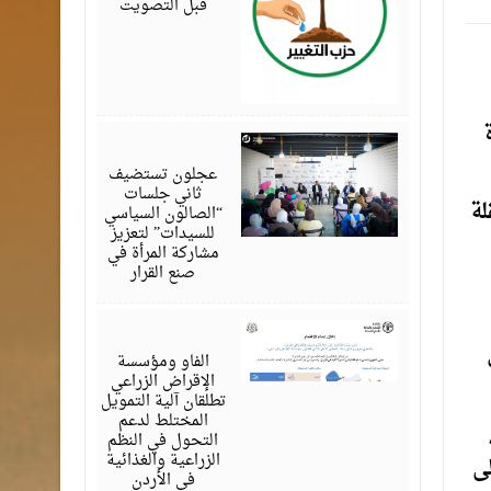
قبل التصويت
أغسطس
07,
2026
عجلون تستضيف
ثاني جلسات
لة
“الصالون السياسي
للسيدات” لتعزيز
مشاركة المرأة في
صنع القرار
أغسطس
07,
2026
الفاو ومؤسسة
الإقراض الزراعي
تطلقان آلية التمويل
المختلط لدعم
التحول في النظم
الزراعية والغذائية
ى
في الأردن