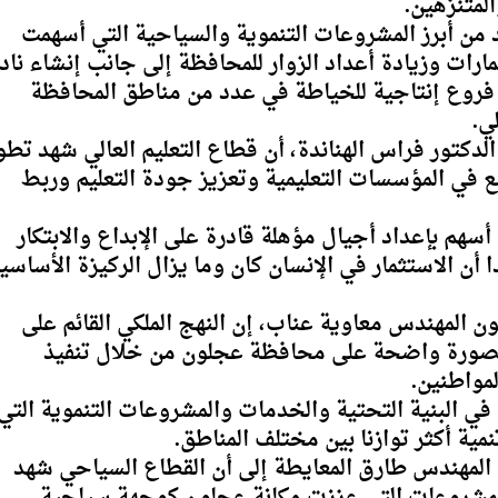
من أبرز المشروعات التنموية والسياحية التي أسهمت
رات وزيادة أعداد الزوار للمحافظة إلى جانب إنشاء ناد
 فروع إنتاجية للخياطة في عدد من مناطق المحافظة
ي.
دكتور فراس الهناندة، أن قطاع التعليم العالي شهد تطو
ع في المؤسسات التعليمية وتعزيز جودة التعليم وربط
ة أسهم بإعداد أجيال مؤهلة قادرة على الإبداع والابتكار
أن الاستثمار في الإنسان كان وما يزال الركيزة الأساسي
المهندس معاوية عناب، إن النهج الملكي القائم على
 بصورة واضحة على محافظة عجلون من خلال تنفيذ
مواطنين.
البنية التحتية والخدمات والمشروعات التنموية التي
ة أكثر توازنا بين مختلف المناطق.
 المهندس طارق المعايطة إلى أن القطاع السياحي شهد
لمشروعات التي عززت مكانة عجلون كوجهة سياحية