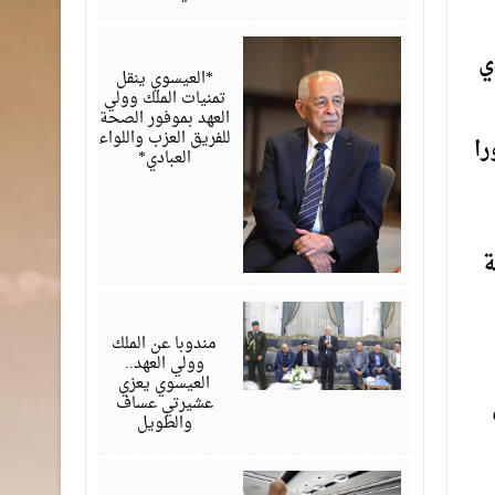
أغسطس
ي
06,
2026
*العيسوي ينقل
تمنيات الملك وولي
العهد بموفور الصحة
للفريق العزب واللواء
را
العبادي*
ة
أغسطس
06,
2026
مندوبا عن الملك
وولي العهد..
العيسوي يعزي
عشيرتي عساف
والطويل
أغسطس
06,