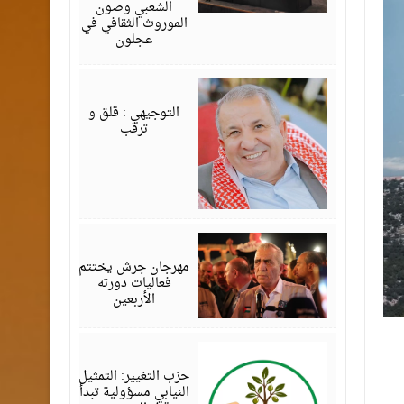
الشعبي وصون
الموروث الثقافي في
عجلون
أغسطس
08,
2026
التوجيهي : قلق و
ترقب
أغسطس
07,
2026
مهرجان جرش يختتم
فعاليات دورته
الأربعين
أغسطس
07,
2026
حزب التغيير: التمثيل
النيابي مسؤولية تبدأ