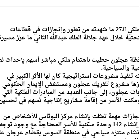
تستذكر محافظة عجلون في عيد الجلوس الملكي الـ27 ما شهدته من تطور وإنجازات في قطاعات
لتحتية خلال عهد جلالة الملك عبدالله الثاني ما عزز مسيرة
ظة عجلون حظيت باهتمام ملكي مباشر أسهم بإحداث نق
ية والسياحية.
تنفيذ مشروعات استراتيجية كان لها الأثر الكبير في
رزها مشروع تلفريك عجلون ومستشفى الإيمان الحكومي
ات عجلون، إلى جانب العديد من المبادرات الملكية التي
ومكنت الأسر من إقامة مشاريع إنتاجية تسهم في تحسين
نجازات مهمة تمثلت بإنشاء مركز البوتاس للأشخاص من
ذوي الإعاقة بكلفة بلغت نحو 800 ألف دينار وإنشاء 142 وحدة سكنية للأسر المحتاجة مع وجود توجه
إنشاء متنزه سياحي في منطقة السوس بقضاء عرجان عل