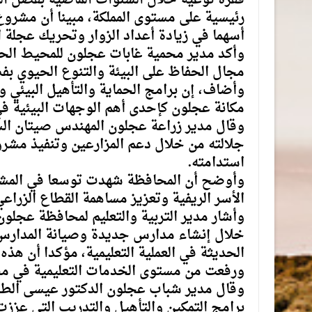
رئيسية على مستوى المملكة، مبينا أن مشروع 
أسهما في زيادة أعداد الزوار وتحريك عجلة 
وأكد مدير محمية غابات عجلون للمحيط الح
مجال الحفاظ على البيئة والتنوع الحيوي بفضل
وأضاف، إن برامج الحماية والتأهيل البيئي 
مكانة عجلون كإحدى أهم الوجهات البيئية في
وقال مدير زراعة عجلون المهندس صيتان الس
جلالته من خلال دعم المزارعين وتنفيذ مشر
استدامته.
وأوضح أن المحافظة شهدت توسعا في المشروع
الأسر الريفية وتعزيز مساهمة القطاع الزراع
وأشار مدير التربية والتعليم لمحافظة عجلو
خلال إنشاء مدارس جديدة وصيانة المدارس ال
الحديثة في العملية التعليمية، مؤكدا أن هذه 
ورفعت من مستوى الخدمات التعليمية في م
وقال مدير شباب عجلون الدكتور عيسى الطو
برامج التمكين والتأهيل والتدريب التي عزز