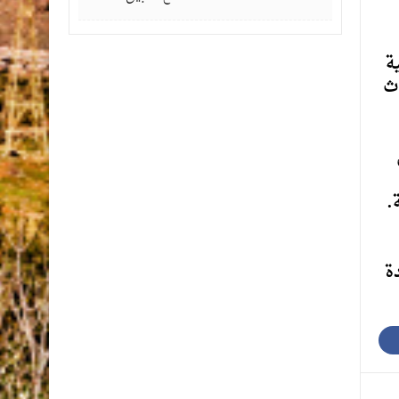
ة
وث
.
ة