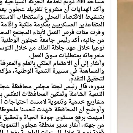
مساحة 200 دونم لخدمة الحركة السياحية والمتنزهين.
وأكد الهدايات أن مشروع تلفريك عجلون يعد 
بتنشيط الاقتصاد المحلي واستقطاب الاستثما
المتقاعدين العسكريين بمكرمة ملكية وإقامة
وفرت مئات فرص العمل لأبناء المجتمع المحل
من جانبه، أكد رئيس جامعة عجلون الوطنية ال
نوعيا خلال عهد جلالة الملك من خلال التوس
مخرجاته بمتطلبات سوق العمل.
وأشار إلى أن الاهتمام الملكي بالعلم والمعرف
والمساهمة في مسيرة التنمية الوطنية، مؤكدا 
لتحقيق التقدم.
بدوره، قال رئيس لجنة مجلس محافظة عجلون 
التنمية الشاملة وتمكين المحافظات انعكس
مشاريع خدمية وتنموية لامست احتياجات ال
وأوضح أن المحافظة شهدت تحسنا ملحوظا في 
اسهمت برفع مستوى جودة الحياة وتحقيق تنمي
من جهته، أشار مدير منطقة عجلون التنموية
قفزة نوعية خلال السنوات الماضية بفضل ا