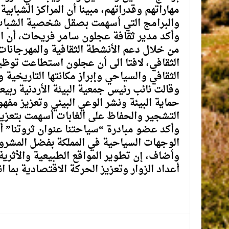
مهاراتهم وقدراتهم، مبينا أن المراكز الشبا
والبرامج التي أسهمت بصقل شخصية الشباب وت
وأكد مدير ثقافة عجلون سامر فريحات، أن ا
من خلال دعم الأنشطة الثقافية والمهرجانات
الثقافي، لافتا الى أن عجلون استطاعت توظ
الثقافي والسياحي وإبراز مكانتها التاريخية 
وقالت نائب رئيس جمعية البيئة الأردنية رب
حماية البيئة ونشر الوعي البيئي وتعزيز مفهوم
التشجير والحفاظ على الغابات أسهمت بتعزيز ا
وأكد عضو مبادرة “سياحتنا عنوان ثروتنا” 
الوجهات السياحية في المملكة بفضل المشروع
وأضاف، إن تطوير المواقع الطبيعية والأثري
أعداد الزوار وتعزيز الحركة الاقتصادية بما ا