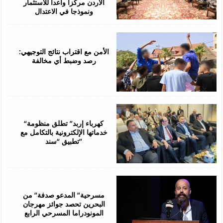
الأردن مركزا واعدا للاستثمار
ونموذجا في الاعتدال
August
06,
2026
الأمن مع اقتراب نتائج التوجيهي:
رصد وضبط أي مخالفة
August
06,
2026
“كهرباء إربد” تطلق منظومة
خدماتها الإلكترونية بالتكامل مع
تطبيق “سند”
August
06,
2026
مسرحية” المدعو صدفة” من
البحرين تحصد جوائز مهرجان
المونودراما المسرحي الرابع