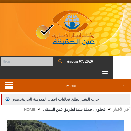
August 07, 2026
Menu
حزب التغيير يطلق فعاليات اعمال المدرسة الحزبية..صور
آخر الأخبار
عجلون: حملة بيئية لطريق عين البستان
HOME
الجيش يفتح باب التجنيد لحملة البكالوريوس في الحقوق والقانون
بيان اجتماع عمّان:دعم الوصاية الهاشمية التاريخية على المقدسات