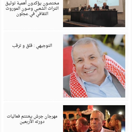
6
مختصون يؤكدون أهمية توثيق
التراث الشعبي وصون الموروث
الثقافي في عجلون
أ
6
التوجيهي : قلق و ترقب
أ
6
مهرجان جرش يختتم فعاليات
دورته الأربعين