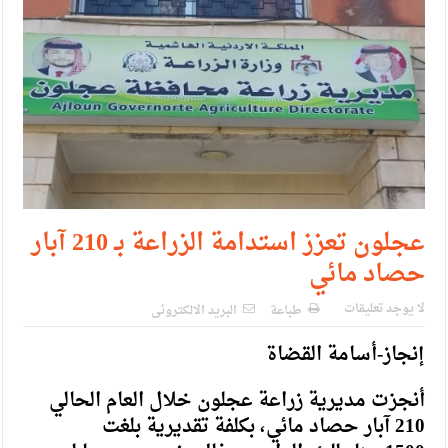
حزب التغيير يطلق فعاليات اعمال المدرسة الحزبية..صور
مدير مهرجان جرش.. نهج ميداني يؤمن بلغة الحوار والشراكة
عجلون تعزز استدامة الزراعة بـ 210 آبار
حصاد مائي
لا يوجد تعليقات
طباعة
البريد الالكترونى
إنجاز-أسامة القضاة
أنجزت مديرية زراعة عجلون خلال العام الحالي
210 آبار حصاد مائي، بكلفة تقديرية بلغت