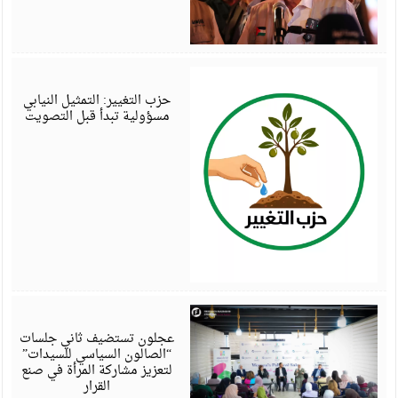
أ
6
حزب التغيير: التمثيل النيابي
مسؤولية تبدأ قبل التصويت
أ
6
عجلون تستضيف ثاني جلسات
“الصالون السياسي للسيدات”
لتعزيز مشاركة المرأة في صنع
القرار