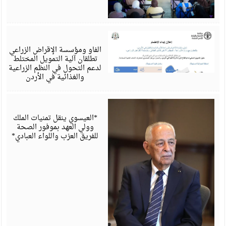
أ
6
الفاو ومؤسسة الإقراض الزراعي
تطلقان آلية التمويل المختلط
لدعم التحول في النظم الزراعية
والغذائية في الأردن
أ
6
*العيسوي ينقل تمنيات الملك
وولي العهد بموفور الصحة
للفريق العزب واللواء العبادي*