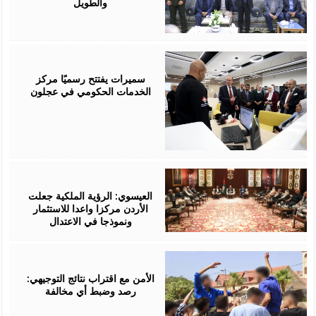
والطويل
August
06,
2026
سميرات يفتتح رسميًا مركز
الخدمات الحكومي في عجلون
August
06,
2026
العيسوي: الرؤية الملكية جعلت
الأردن مركزا واعدا للاستثمار
ونموذجا في الاعتدال
August
06,
2026
الأمن مع اقتراب نتائج التوجيهي:
رصد وضبط أي مخالفة