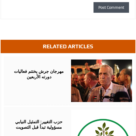
RELATED ARTICLES
August
07,
2026
مهرجان جرش يختتم فعاليات
دورته الأربعين
August
07,
2026
حزب التغيير: التمثيل النيابي
مسؤولية تبدأ قبل التصويت