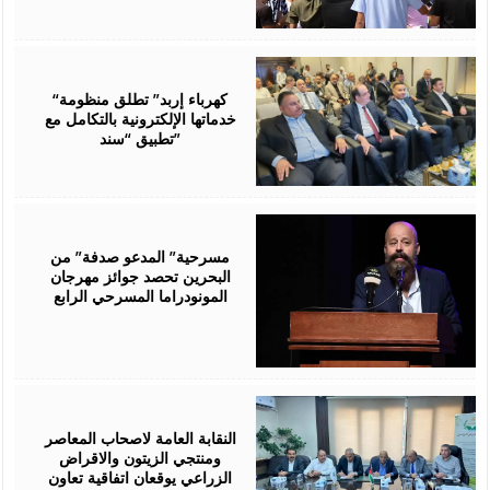
August
06,
2026
“كهرباء إربد” تطلق منظومة
خدماتها الإلكترونية بالتكامل مع
تطبيق “سند”
August
06,
2026
مسرحية” المدعو صدفة” من
البحرين تحصد جوائز مهرجان
المونودراما المسرحي الرابع
August
05,
2026
النقابة العامة لاصحاب المعاصر
ومنتجي الزيتون والاقراض
الزراعي يوقعان اتفاقية تعاون