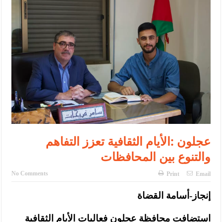
الإسلامية والمسيحية
الأمن يتلف 16 مليون حبة كبتاجون و1480 كغم مواد مخدرة
النواب يقر مشروع تعديل قانون الملكية العقارية
القاضي يلتقي رؤساء تحرير الصحف اليومية ويؤكد حرص مجلس النواب
على شراكة فاعلة مع الإعلام
دعوة المكلفين بخدمة العلم (الدفعة الثالثة) إلى مراجعة منصة خدمة
العلم
الملك يلتقي مجموعة من رفاق السلاح
عجلون :الأيام الثقافية تعزز التفاهم
والتنوع بين المحافظات
الملك يتلقى اتصالا هاتفيا من العاهل البحريني
القاضي محمود أحمد فريحات.. مبارك ومزيدا من التوفيق
No Comments
Print
Email
إنجاز-أسامة القضاة
استضافت محافظة عجلون فعاليات الأيام الثقافية