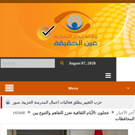
August 07, 2026
Menu
حزب التغيير يطلق فعاليات اعمال المدرسة الحزبية..صور
آخر الأخبار
عجلون :الأيام الثقافية تعزز التفاهم والتنوع بين
HOME
الجيش يفتح باب التجنيد لحملة البكالوريوس في الحقوق والقانون
المحافظات
بيان اجتماع عمّان:دعم الوصاية الهاشمية التاريخية على المقدسات