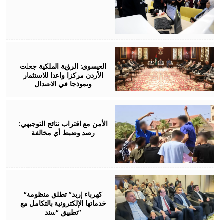
August
06,
2026
العيسوي: الرؤية الملكية جعلت
الأردن مركزا واعدا للاستثمار
ونموذجا في الاعتدال
August
06,
2026
الأمن مع اقتراب نتائج التوجيهي:
رصد وضبط أي مخالفة
August
06,
2026
“كهرباء إربد” تطلق منظومة
خدماتها الإلكترونية بالتكامل مع
تطبيق “سند”