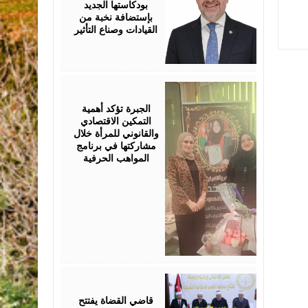
بودكاستها الجديد
بإستضافة نخبة من
القيادات وصناع التأثير
August
05,
2026
الجبرة تؤكد أهمية
التمكين الاقتصادي
والقانوني للمرأة خلال
مشاركتها في برنامج
المواهب الحرفية
August
05,
2026
قاضي القضاة يفتتح