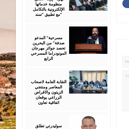
منظومة خدماتها
الإلكترونية بالتكامل
مع تطبيق “سند”
August
06,
2026
مسرحية” المدعو
صدفة” من البحرين
تحصد جوائز مهرجان
المونودراما المسرحي
الرابع
August
05,
2026
النقابة العامة لاصحاب
المعاصر ومنتجي
الزيتون والاقراض
الزراعي يوقعان
اتفاقية تعاون
August
05,
2026
سوليدرتي تطلق