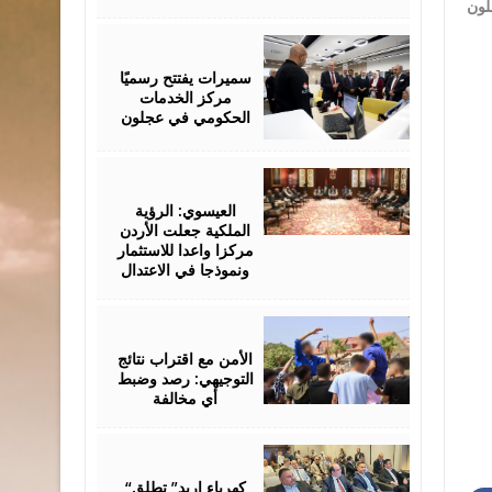
August
06,
2026
سميرات يفتتح رسميًا
مركز الخدمات
الحكومي في عجلون
August
06,
2026
العيسوي: الرؤية
الملكية جعلت الأردن
مركزا واعدا للاستثمار
ونموذجا في الاعتدال
August
06,
2026
الأمن مع اقتراب نتائج
التوجيهي: رصد وضبط
أي مخالفة
August
06,
2026
“كهرباء إربد” تطلق