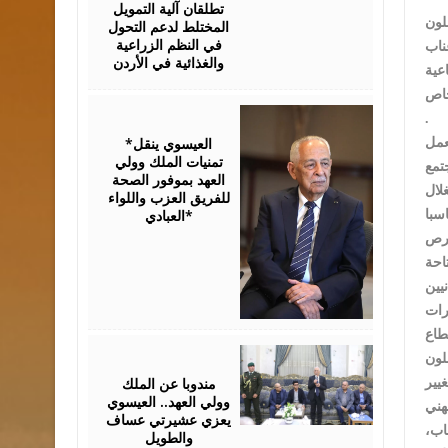
تطلقان آلية التمويل
لون
المختلط لدعم التحول
في النظم الزراعية
ناب
والغذائية في الأردن
عية
خاص
August
.
06,
2026
*العيسوي ينقل
عمل
تمنيات الملك وولي
العهد بموفور الصحة
لال
للفريق العزب واللواء
العبادي*
فرص
يين
ل في القطاع
August
06,
2026
مندوبا عن الملك
يير
وولي العهد.. العيسوي
يعزي عشيرتي عساف
اب،
والطويل