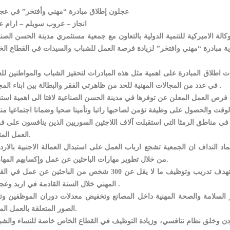
عجلون إطلاق مبادرة “مهني وأفتخر” في عج
انجاز – عروب سويلم – ارام ع
لة الاميركية للتنمية الدولية بالتعاون مع جمعية مستثمري مدينة الحسن الصنا
ة مبادرة “مهني وافتخر” لزيادة فرصة العمل للشباب والسيدات في القطاع ال
ت اطلاق المبادرة على اهمية مثل هذه المبادرات لتحفيز الشباب والمواطنين لل
في عدد من المجالات المهنية للحد من ظاهرتي الفقر والبطالة بين ابناء المجتمع .
رص العمل المعلن عن توفرها في مدينة الحسن الصناعية لافتا الى اهمية استغ
ة في مناطق الرمثا التي استقبلت آلاف اللاجئين السوريين الذين ينافسون على 
العمل المتاحة.
النداف ان الجمعية تشجع ارباب العمل على استبدال العمالة الاجنبية بالاردن
من خلال تطوير مهارات الباحثين عن عمل وإكسابهم المهارات.
من جانبه قال مدير المشروع وليم تومبسون ان المشروع يستهدف تدريب وتوظيف ما لا يقل عن 300 شخص من الباحثين عن عم
المهني خلال السنة القادمة في اربد وعجلون .
السلامة والصحة المهنية داخل المصانع وتخفيض معدلات دوران الموظفين وتغ
الصور المتعلقة بالعمل المهني.
ردن وخلق نظام تنافسي، وزيادة التوظيف في القطاع الخاص خاصة للنساء والشب