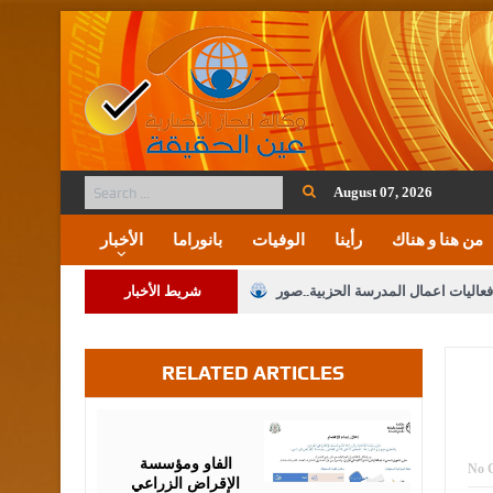
August 07, 2026
من هنا و هناك
رأينا
الوفيات
بانوراما
الأخبار
فعاليات اعمال المدرسة الحزبية..صور
شريط الأخبار
ة على المقدسات الإسلامية والمسيحية
RELATED ARTICLES
 مشروع تعديل قانون الملكية العقارية
الثالثة) إلى مراجعة منصة خدمة العلم
August
07,
2026
 فريحات.. مبارك ومزيدا من التوفيق
الفاو ومؤسسة
No 
الإقراض الزراعي