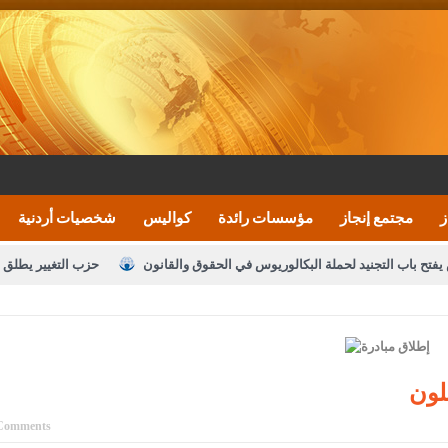
ز
مجتمع إنجاز
مؤسسات رائدة
كواليس
شخصيات أردنية
يفتح باب التجنيد لحملة البكالوريوس في الحقوق والقانون
حزب التغيير يطلق 
بيان اجتماع عمّان:دعم الوصاية الهاشمية التاريخي
ف اليومية ويؤكد حرص مجلس النواب على شراكة فاعلة مع الإعلام
النواب يقر
الملك يلتقي مجموعة من رفاق السلاح
دعوة المكلفين بخدمة العلم (الدفعة 
لون
القاضي محمود أحمد
Comments