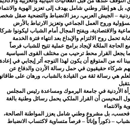
لتوقف عندها من قبل الفعاليات النيابية والحزبية والأكاديم
، بل هو إطار وطني شامل يهدف إلى تعزيز الهوية والانتماء
ردنية – الجيش العربي، رمز الانضباط والتضحية صقل شخصي
ؤولية وروح العمل الجماعي وتعزيز الارتباط بالأرض
اعية والاقتصادية، ويفتح المجال أمام الشباب ليكونوا شركا
 الحاجة الملحّة لإيجاد برامج عملية تتيح للشباب فرصاً
 ما يجعل القرار محط ترحيب من مختلف القوى السياسية
نا انه من المتوقع أن يكون لهذا التوجه أثر إيجابي في إعادة
نهم شركاء حقيقيون في حمل رسالة الأردن والدفاع عن
لعلم هي رسالة ثقة من القيادة بالشباب، ورهان على طاقاته
رأة الأردنية في جامعة اليرموك ومساعدة رئيس المجلس
ول المحيسن أن القرار الملكي يحمل رسائل وطنية بالغة
فحسب، بل مشروع وطني شامل يعزز المواطنة الصالحة،
شباب – ذكوراً وإناثاً – فرصاً متساوية لاكتساب الانضباط