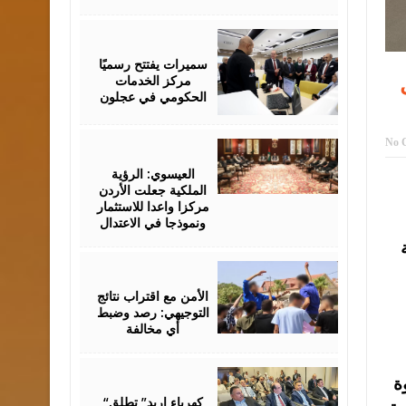
August
06,
2026
سميرات يفتتح رسميًا
مركز الخدمات
الحكومي في عجلون
No 
August
06,
2026
العيسوي: الرؤية
الملكية جعلت الأردن
مركزا واعدا للاستثمار
ونموذجا في الاعتدال
August
06,
2026
الأمن مع اقتراب نتائج
التوجيهي: رصد وضبط
أي مخالفة
August
ة
06,
2026
“كهرباء إربد” تطلق