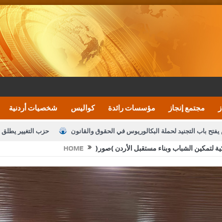
ز
مجتمع إنجاز
مؤسسات رائدة
كواليس
شخصيات أردنية
يفتح باب التجنيد لحملة البكالوريوس في الحقوق والقانون
حزب التغيير يطلق 
ية لتمكين الشباب وبناء مستقبل الأردن (صور)
HOME
بيان اجتماع عمّان:دعم الوصاية الهاشمية التاريخي
ف اليومية ويؤكد حرص مجلس النواب على شراكة فاعلة مع الإعلام
النواب يقر
الملك يلتقي مجموعة من رفاق السلاح
دعوة المكلفين بخدمة العلم (الدفعة 
القاضي محمود أحمد