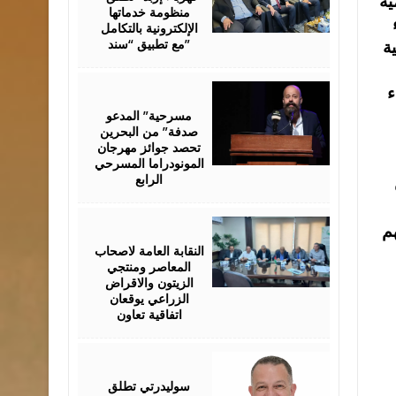
ية
منظومة خدماتها
الإلكترونية بالتكامل
مع تطبيق “سند”
ة
August
ء
06,
2026
مسرحية” المدعو
صدفة” من البحرين
تحصد جوائز مهرجان
المونودراما المسرحي
الرابع
August
م
05,
2026
النقابة العامة لاصحاب
المعاصر ومنتجي
الزيتون والاقراض
الزراعي يوقعان
اتفاقية تعاون
August
05,
2026
سوليدرتي تطلق