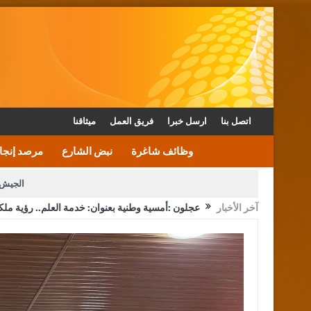
اتصل بنا
ارسل خبرا
فريق العمل
ميثاقنا
وظائف شاغرة
نبض الشارع
مرصد إنجا
الجيش 
آخر الأخبار
عجلون :أمسية وطنية بعنوان: خدمة العلم.. رؤية ملك
الأمن يتلف 16 مليون حبة كبتاجون و1480 كغم مواد مخدرة
القاضي يلتقي رؤساء تحرير الصح
الملك يتلقى اتصالا هاتفيا من العاهل البحريني