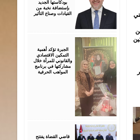
بودكاستها الجديد
بإستضافة نخبة من
القيادات وصناع التأثير
تي
ن
ين
August
05,
2026
الجبرة تؤكد أهمية
التمكين الاقتصادي
والقانوني للمرأة خلال
مشاركتها في برنامج
ر
المواهب الحرفية
August
05,
2026
قاضي القضاة يفتتح