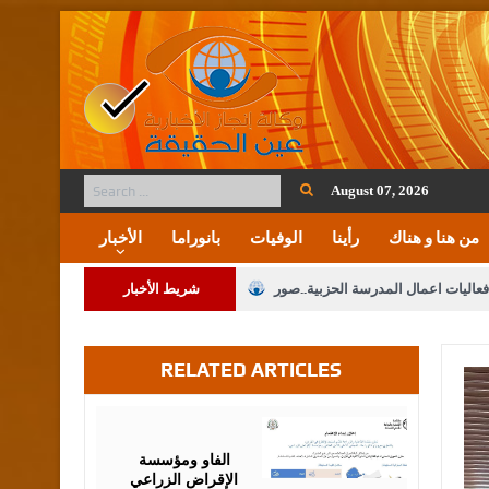
August 07, 2026
من هنا و هناك
رأينا
الوفيات
بانوراما
الأخبار
فعاليات اعمال المدرسة الحزبية..صور
شريط الأخبار
ة على المقدسات الإسلامية والمسيحية
RELATED ARTICLES
 مشروع تعديل قانون الملكية العقارية
الثالثة) إلى مراجعة منصة خدمة العلم
August
07,
2026
 فريحات.. مبارك ومزيدا من التوفيق
الفاو ومؤسسة
الإقراض الزراعي