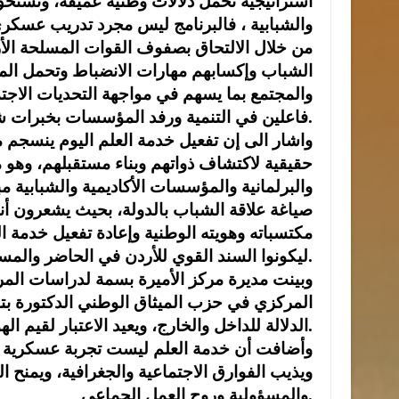
استراتيجية تحمل دلالات وطنية عميقة، وتستحق ا
والشبابية ، فالبرنامج ليس مجرد تدريب عسكري
من خلال الالتحاق بصفوف القوات المسلحة الأ
الشباب وإكسابهم مهارات الانضباط وتحمل المس
والمجتمع بما يسهم في مواجهة التحديات الاجتم
فاعلين في التنمية ورفد المؤسسات بخبرات شابة تحمل روح الالتزام والإبداع بعد انتهاء فترة الخدمة.
واشار الى إن تفعيل خدمة العلم اليوم ينسجم مع
حقيقية لاكتشاف ذواتهم وبناء مستقبلهم، وهو
والبرلمانية والمؤسسات الأكاديمية والشبابية مبي
صياغة علاقة الشباب بالدولة، بحيث يشعرون أ
مكتسباته وهويته الوطنية وإعادة تفعيل خدمة ا
ليكونوا السند القوي للأردن في الحاضر والمستقبل.
وبينت مديرة مركز الأميرة بسمة لدراسات الم
المركزي في حزب الميثاق الوطني الدكتورة بت
الدلالة للداخل والخارج، ويعيد الاعتبار لقيم الهوية والانتماء.
وأضافت أن خدمة العلم ليست تجربة عسكرية 
ويذيب الفوارق الاجتماعية والجغرافية، ويمنح ال
والمسؤولية وروح العمل الجماعي.