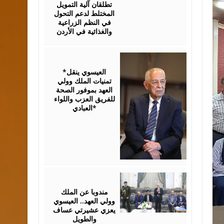
تطلقان آلية التمويل
المختلط لدعم التحول
في النظم الزراعية
والغذائية في الأردن
August
06,
2026
*العيسوي ينقل
تمنيات الملك وولي
العهد بموفور الصحة
للفريق العزب واللواء
العبادي*
August
06,
2026
مندوبا عن الملك
وولي العهد.. العيسوي
يعزي عشيرتي عساف
والطويل