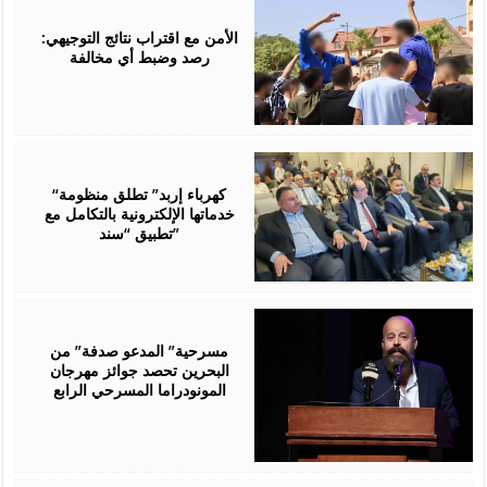
August
06,
2026
الأمن مع اقتراب نتائج التوجيهي:
رصد وضبط أي مخالفة
August
06,
2026
“كهرباء إربد” تطلق منظومة
خدماتها الإلكترونية بالتكامل مع
تطبيق “سند”
August
06,
2026
مسرحية” المدعو صدفة” من
البحرين تحصد جوائز مهرجان
المونودراما المسرحي الرابع