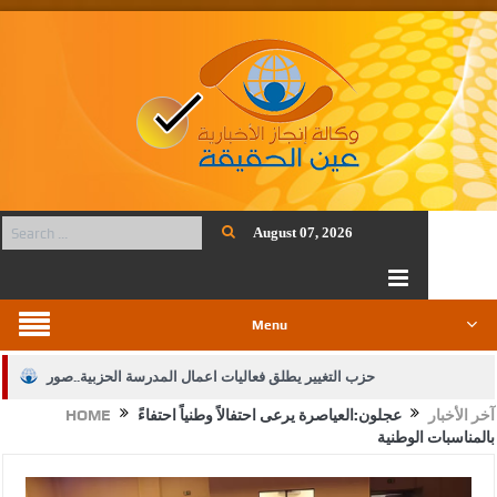
August 07, 2026
Menu
حزب التغيير يطلق فعاليات اعمال المدرسة الحزبية..صور
آخر الأخبار
عجلون:العياصرة يرعى احتفالاً وطنياً احتفاءً
HOME
الجيش يفتح باب التجنيد لحملة البكالوريوس في الحقوق والقانون
بالمناسبات الوطنية
بيان اجتماع عمّان:دعم الوصاية الهاشمية التاريخية على المقدسات