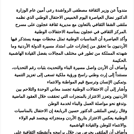
مندوباً عن وزير الثقافة مصطفى الرواشدة رعى أمين عام الوزارة
الدكتور نضال العياصرة اليوم الخميس الاحتفال الوطني الذي نظمه
ملتقى الشفا الثقافي بالتعاون مع مديرية ثقافة عجلون على مسرح
المركز الثقافي في عجلون بمناسبة الاحتفالات الوطنية.
وأكد العياصرة أن المناسبات الوطنية تمثل محطات مهمة يستذكر فيها
الأردنيون ما تحقق من إنجازات على امتداد مسيرة الدولة الأردنية وما
شهدته المملكة من تطور في مختلف المجالات بفضل القيادة الهاشمية
الحكيمة.
وأضاف أن الأردن واصل مسيرة البناء والتحديث بثبات رغم التحديات،
مستنداً إلى إرث وطني راسخ ورؤية ملكية تسعى إلى تعزيز التنمية
وتمكين الإنسان وترسيخ قيم المواطنة والانتماء.
وأشار إلى أن الاحتفالات الوطنية تجسد معاني الوحدة والتلاحم بين
الأردنيين وتعزز الاعتزاز بالمنجزات التي تحققت خلال العقود الماضية
وتدفع نحو مواصلة العمل والبناء لخدمة الوطن.
وقال رئيس الملتقى الدكتور حسين الربابعة إن الاحتفال بالمناسبات
الوطنية يعكس الاعتزاز بتاريخ الأردن ومنجزاته ويجسد قيم الولاء
والانتماء للوطن والقيادة الهاشمية.
وأضاف أن الملتقى يحرص من خلال برامجه وأنشطته الثقافية على