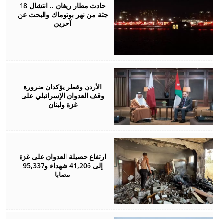
2025
حادث مطار ريغان .. انتشال 18
جثة من نهر بوتوماك والبحث عن
آخرين
November
17,
2024
الأردن وقطر يؤكدان ضرورة
وقف العدوان الإسرائيلي على
غزة ولبنان
September
15,
2024
ارتفاع حصيلة العدوان على غزة
إلى 41,206 شهداء و95,337
مصابا