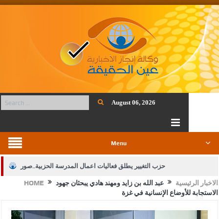
August 06, 2026
Menu
حزب التغيير يطلق فعاليات اعمال المدرسة الحزبية..صور
الاخبار الرئيسية
عبد الله بن زايد ومهند هادي يبحثان جهود
HOME
الجيش يفتح باب التجنيد لحملة البكالوريوس في الحقوق والقانون
الاستجابة للأوضاع الإنسانية في غزة
بيان اجتماع عمّان:دعم الوصاية الهاشمية التاريخية على المقدسات