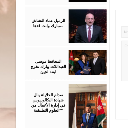
July
28,
2026
الزميل عماد النشاش
..مبارك وانت قدها
July
24,
2026
المحافظ موسى
العبداللات يبارك تخرج
ابنتة لجين
July
23,
2026
صدام الخلايلة ينال
شهادة البكالوريوس
في إدارة الأعمال من
“العلوم التطبيقية”