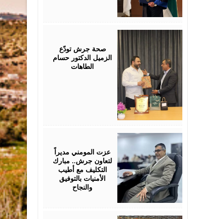
July
19,
2026
صحة جرش تودّع
الزميل الدكتور حسام
الطاهات
July
18,
2026
عزت المومني مديراً
لتعاون جرش.. مبارك
التكليف مع أطيب
الأمنيات بالتوفيق
والنجاح
July