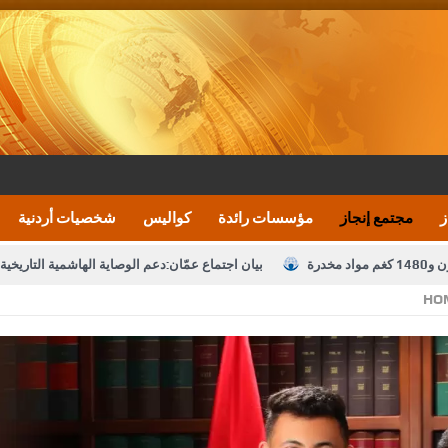
ز
مجتمع إنجاز
مؤسسات رائدة
كواليس
شخصيات أردنية
بيان اجتماع عمّان:دعم الوصاية الهاشمية التاريخي
HO
تشكيلات إدارية واسعة في الداخلية (اسماء)
النواب يقر
نصة خدمة العلم
القاضي يلتقي رؤساء تحرير الصحف اليومية ويؤكد حرص مجلس ا
رك ومزيدا من التوفيق
الملك يتلقى اتصالا هاتفيا من العاهل البحريني
ا
عارف بيك 