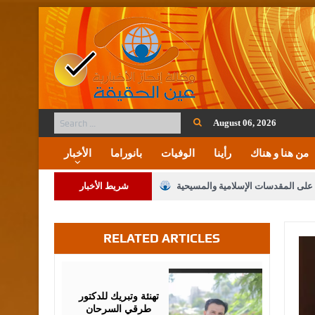
August 06, 2026
من هنا و هناك
رأينا
الوفيات
بانوراما
الأخبار
ة على المقدسات الإسلامية والمسيحية
شريط الأخبار
 مشروع تعديل قانون الملكية العقارية
RELATED ARTICLES
لنواب على شراكة فاعلة مع الإعلام
لملك يلتقي مجموعة من رفاق السلاح
August
03,
2026
فريحات.. مبارك وبكم تزهو المناصب
تهنئة وتبريك للدكتور
طرقي السرحان