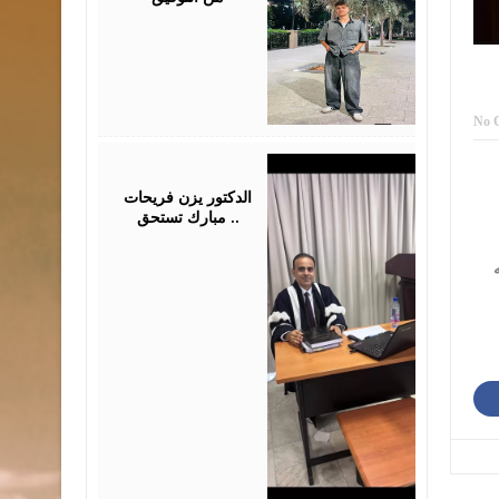
No 
July
28,
2026
الدكتور يزن فريحات
مبارك تستحق ..