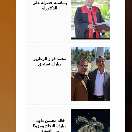
بمناسبة حصوله على
الدكتوراه
August
03,
2026
محمد فواز الزعارير
مبارك تستحق
July
30,
2026
خالد محسن داود..
مبارك النجاح ومزيدًا
من التوفيق