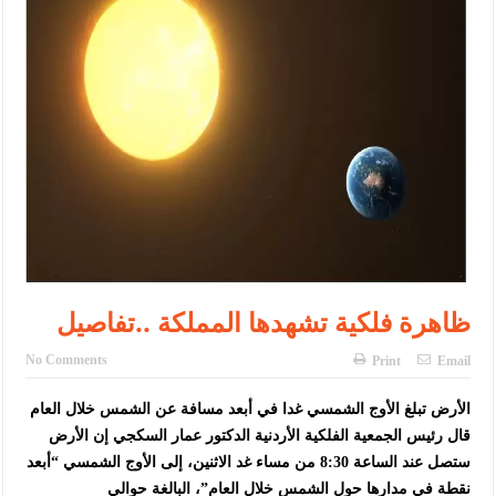
الأمن يتلف 16 مليون حبة كبتاجون و1480 كغم مواد مخدرة
النواب يقر مشروع تعديل قانون الملكية العقارية
القاضي يلتقي رؤساء تحرير الصحف اليومية ويؤكد حرص مجلس النواب
على شراكة فاعلة مع الإعلام
دعوة المكلفين بخدمة العلم (الدفعة الثالثة) إلى مراجعة منصة خدمة
العلم
الملك يلتقي مجموعة من رفاق السلاح
الملك يتلقى اتصالا هاتفيا من العاهل البحريني
ظاهرة فلكية تشهدها المملكة ..تفاصيل
القاضي محمود أحمد فريحات.. مبارك ومزيدا من التوفيق
No Comments
Print
Email
عارف بيك فريحات.. مبارك وبكم تزهو المناصب
الأرض تبلغ الأوج الشمسي غدا في أبعد مسافة عن الشمس خلال العام
قال رئيس الجمعية الفلكية الأردنية الدكتور عمار السكجي إن الأرض
ستصل عند الساعة 8:30 من مساء غد الاثنين، إلى الأوج الشمسي “أبعد
نقطة في مدارها حول الشمس خلال العام”، البالغة حوالي