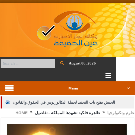
August 06, 2026
Menu
الجيش يفتح باب التجنيد لحملة البكالوريوس في الحقوق والقانون
علوم وتكنولوجيا
ظاهرة فلكية تشهدها المملكة ..تفاصيل
HOME
بيان اجتماع عمّان:دعم الوصاية الهاشمية التاريخية على المقدسات
الإسلامية والمسيحية