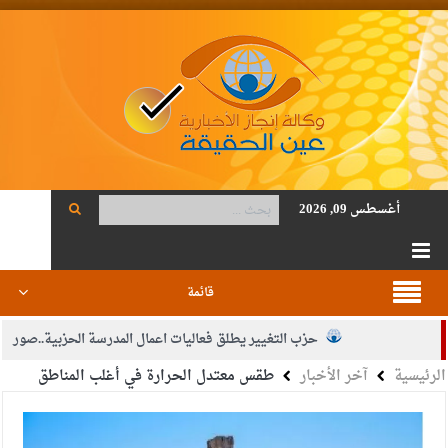
أغسطس 09, 2026
قائمة
حزب التغيير يطلق فعاليات اعمال المدرسة الحزبية..صور
الرئيسية
آخر الأخبار
طقس معتدل الحرارة في أغلب المناطق
الجيش يفتح باب التجنيد لحملة البكالوريوس في الحقوق والقانون
بيان اجتماع عمّان:دعم الوصاية الهاشمية التاريخية على المقدسات