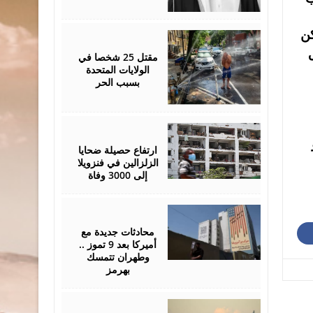
كن
July
05,
2026
مقتل 25 شخصا في
الولايات المتحدة
بسبب الحر
July
05,
2026
ارتفاع حصيلة ضحايا
الزلزالين في فنزويلا
إلى 3000 وفاة
July
02,
2026
محادثات جديدة مع
أميركا بعد 9 تموز ..
وطهران تتمسك
بهرمز
July
01,