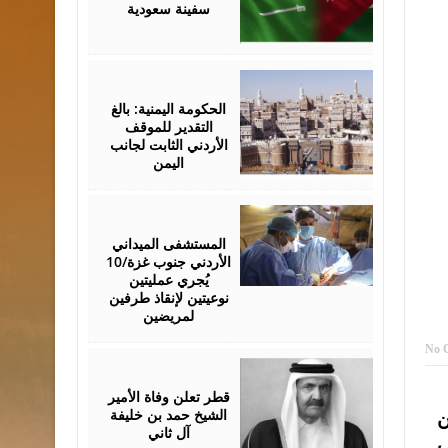
سفينة سعودية
July
18,
2026
الحكومة اليمنية: بالغ
التقدير للموقف
الأردني الثابت لجانب
اليمن
July
15,
2026
المستشفى الميداني
الأردني جنوب غزة/10
يُجري عمليتين
نوعيتين لإنقاذ طرفين
لمريضين
No 
July
12,
2026
قطر تعلن وفاة الأمير
الشيخ حمد بن خليفة
ن
آل ثاني
ب