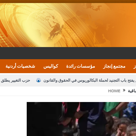
ز
مجتمع إنجاز
مؤسسات رائدة
كواليس
شخصيات أردنية
يفتح باب التجنيد لحملة البكالوريوس في الحقوق والقانون
حزب التغيير يطلق 
اقية
HOME
بيان اجتماع عمّان:دعم الوصاية الهاشمية التاريخي
ف اليومية ويؤكد حرص مجلس النواب على شراكة فاعلة مع الإعلام
النواب يقر
الملك يلتقي مجموعة من رفاق السلاح
دعوة المكلفين بخدمة العلم (الدفعة 
القاضي محمود أحمد