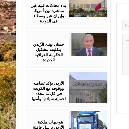
2026
بدء محادثات فنية غير
مباشرة بين أمريكا
وإيران عبر وسطاء
في الدوحة
April
28,
2026
حسان يهنئ الزّيدي
بتكليفه بتشكيل
الحكومة العراقية
الجديدة
April
25,
2026
الأردن يؤكد تضامنه
ووقوفه مع الكويت
في كل ما تتخذه
لحماية سيادتها وأمنها
April
16,
2026
بتوجيهات ملكية ..
الأردن يرسل قافلة