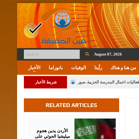
August 07, 2026
من هنا و هناك
رأينا
الوفيات
بانوراما
الأخبار
فعاليات اعمال المدرسة الحزبية..صور
شريط الأخبار
ة على المقدسات الإسلامية والمسيحية
RELATED ARTICLES
 مشروع تعديل قانون الملكية العقارية
الثالثة) إلى مراجعة منصة خدمة العلم
July
23,
2026
 فريحات.. مبارك ومزيدا من التوفيق
الأردن يدين هجوم
ميليشيا الحوثي على