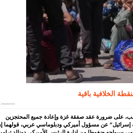
قطة الخلافية باقية
Comments
رامب، على ضرورة عقد صفقة غزة وإعادة جميع المحتجزين
ف إسرائيل” عن مسؤول أميركي ودبلوماسي عربي، قولهما إ
رمر، سيواجه ضغوطا من إدارة الرئيس الأميركي دونالد ترام