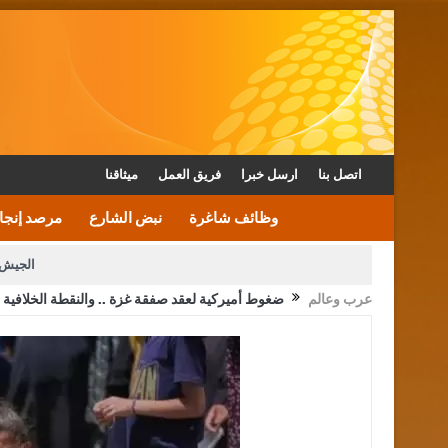
اتصل بنا
ارسل خبرا
فريق العمل
ميثاقنا
وظائف شاغرة
نبض الشارع
مرصد إنجا
الجيش 
عرب وعالم
ضغوط أميركية لعقد صفقة غزة .. والنقطة الخلافية ب
الأمن يتلف 16 مليون حبة كبتاجون و1480 كغم مواد مخدرة
القاضي يلتقي رؤساء تحرير الصح
الملك يتلقى اتصالا هاتفيا من العاهل البحريني