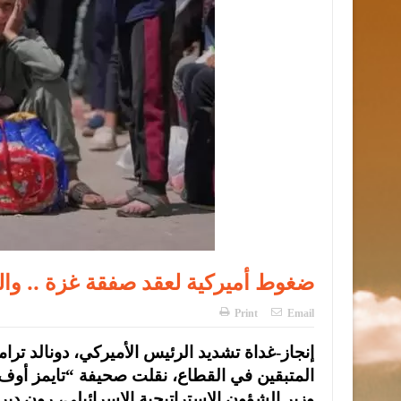
ضغوط أميركية لعقد صفقة غزة .. والن
Print
Email
إنجاز-غداة تشديد الرئيس الأميركي، دونالد ت
المتبقين في القطاع، نقلت صحيفة “تايمز أو
وزير الشؤون الاستراتيجية الإسرائيلي، رون دي