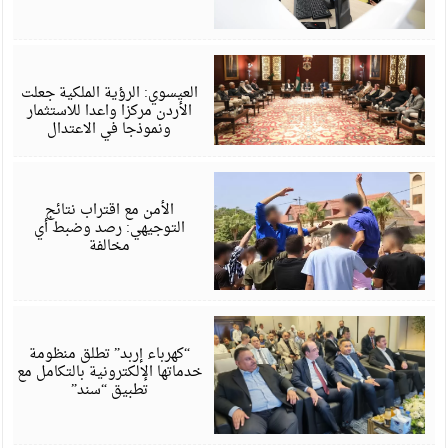
أ
6
العيسوي: الرؤية الملكية جعلت
الأردن مركزا واعدا للاستثمار
ونموذجا في الاعتدال
أ
6
الأمن مع اقتراب نتائج
التوجيهي: رصد وضبط أي
مخالفة
أ
6
“كهرباء إربد” تطلق منظومة
خدماتها الإلكترونية بالتكامل مع
تطبيق “سند”