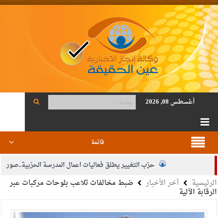
أغسطس 08, 2026
قائمة
حزب التغيير يطلق فعاليات اعمال المدرسة الحزبية..صور
الرئيسية
آخر الأخبار
ضبط مخالفات تلاعب بلوحات مركبات عبر
الجيش يفتح باب التجنيد لحملة البكالوريوس في الحقوق والقانون
الرقابة الآلية
بيان اجتماع عمّان:دعم الوصاية الهاشمية التاريخية على المقدسات