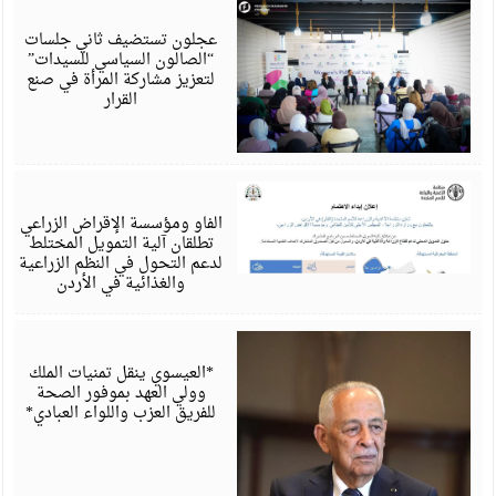
أ
6
عجلون تستضيف ثاني جلسات
“الصالون السياسي للسيدات”
لتعزيز مشاركة المرأة في صنع
القرار
أ
6
الفاو ومؤسسة الإقراض الزراعي
تطلقان آلية التمويل المختلط
لدعم التحول في النظم الزراعية
والغذائية في الأردن
أ
6
*العيسوي ينقل تمنيات الملك
وولي العهد بموفور الصحة
للفريق العزب واللواء العبادي*