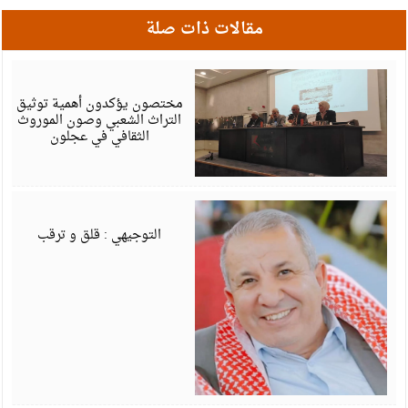
مقالات ذات صلة
أ
6
مختصون يؤكدون أهمية توثيق
التراث الشعبي وصون الموروث
الثقافي في عجلون
أ
6
التوجيهي : قلق و ترقب