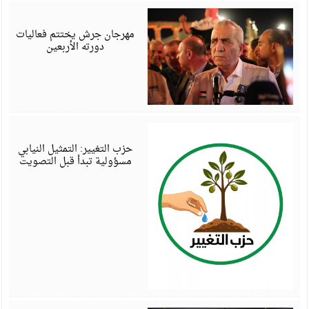
أ
6
مهرجان جرش يختتم فعاليات
دورته الأربعين
أ
6
حزب التغيير: التمثيل النيابي
مسؤولية تبدأ قبل التصويت