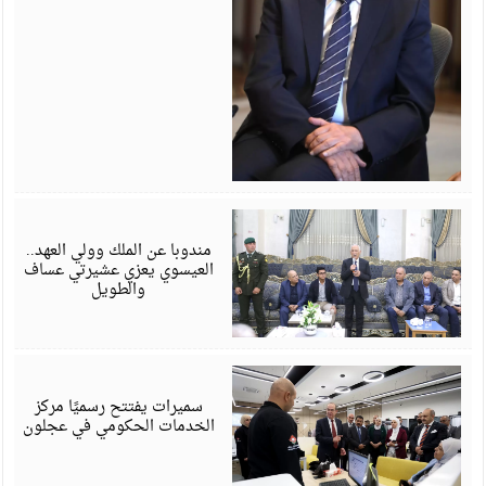
أ
6
مندوبا عن الملك وولي العهد..
العيسوي يعزي عشيرتي عساف
والطويل
أ
6
سميرات يفتتح رسميًا مركز
الخدمات الحكومي في عجلون