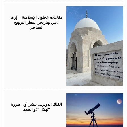
May
18,
2026
مقامات عجلون الإسلامية .. إرث
ديني وتاريخي ينتظر الترويج
السياحي
May
17,
2026
الفلك الدولي… ينشر أول صورة
لهلال “ذو الحجة”