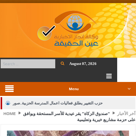
August 07, 2026
Menu
حزب التغيير يطلق فعاليات اعمال المدرسة الحزبية..صور
آخر الأخبار
“صندوق الزكاة” يقر عيدية للأسر المستحقة ويوافق
HOME
الجيش يفتح باب التجنيد لحملة البكالوريوس في الحقوق والقانون
على حزمة مشاريع خيرية وتعليمية
بيان اجتماع عمّان:دعم الوصاية الهاشمية التاريخية على المقدسات