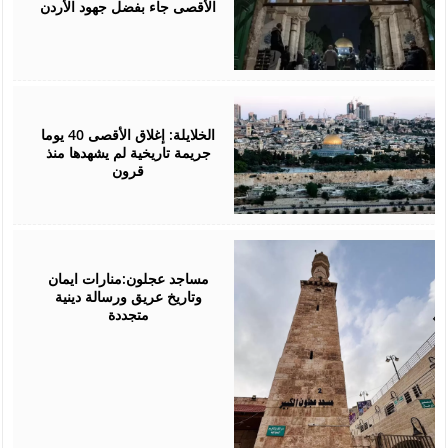
الأقصى جاء بفضل جهود الأردن
April
07,
2026
الخلايلة: إغلاق الأقصى 40 يوما
جريمة تاريخية لم يشهدها منذ
قرون
March
16,
2026
مساجد عجلون:منارات ايمان
وتاريخ عريق ورسالة دينية
متجددة