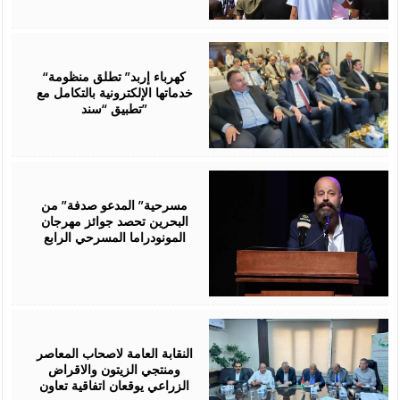
August
06,
2026
“كهرباء إربد” تطلق منظومة
خدماتها الإلكترونية بالتكامل مع
تطبيق “سند”
August
06,
2026
مسرحية” المدعو صدفة” من
البحرين تحصد جوائز مهرجان
المونودراما المسرحي الرابع
August
05,
2026
النقابة العامة لاصحاب المعاصر
ومنتجي الزيتون والاقراض
الزراعي يوقعان اتفاقية تعاون