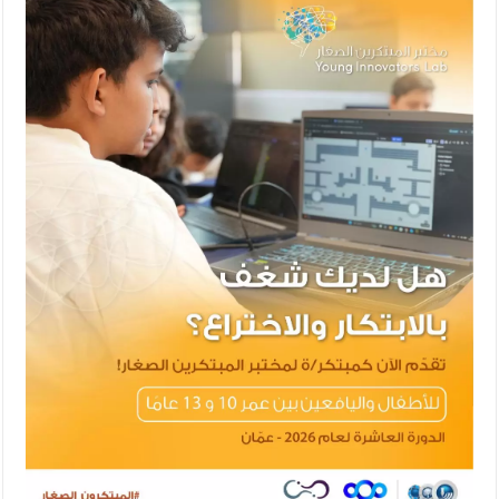
الأمن يتلف 16 مليون حبة كبتاجون و1480 كغم مواد مخدرة
النواب يقر مشروع تعديل قانون الملكية العقارية
القاضي يلتقي رؤساء تحرير الصحف اليومية ويؤكد حرص مجلس النواب
على شراكة فاعلة مع الإعلام
دعوة المكلفين بخدمة العلم (الدفعة الثالثة) إلى مراجعة منصة خدمة
العلم
الملك يلتقي مجموعة من رفاق السلاح
الملك يتلقى اتصالا هاتفيا من العاهل البحريني
القاضي محمود أحمد فريحات.. مبارك ومزيدا من التوفيق
عارف بيك فريحات.. مبارك وبكم تزهو المناصب