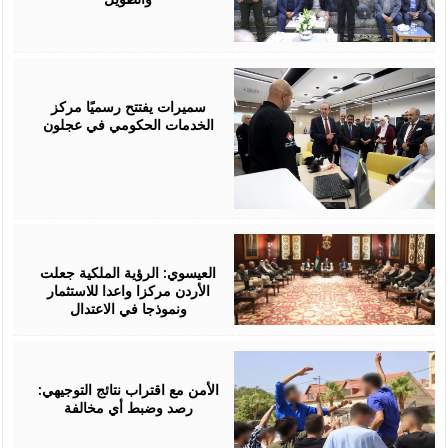
August
06,
2026
سميرات يفتتح رسميًا مركز
الخدمات الحكومي في عجلون
August
06,
2026
العيسوي: الرؤية الملكية جعلت
الأردن مركزا واعدا للاستثمار
ونموذجا في الاعتدال
August
06,
2026
الأمن مع اقتراب نتائج التوجيهي:
رصد وضبط أي مخالفة