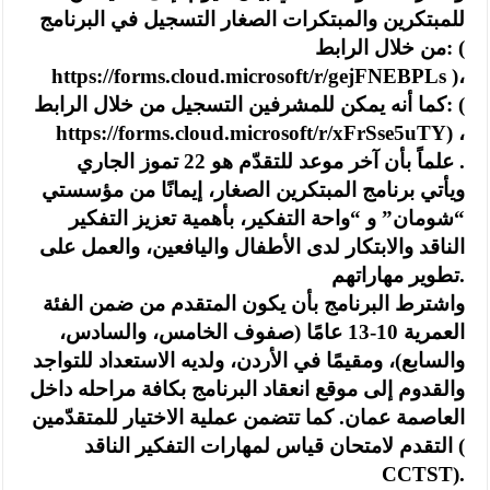
للمبتكرين والمبتكرات الصغار التسجيل في البرنامج
من خلال الرابط: (
https://forms.cloud.microsoft/r/gejFNEBPLs )،
كما أنه يمكن للمشرفين التسجيل من خلال الرابط: (
https://forms.cloud.microsoft/r/xFrSse5uTY) ،
علماً بأن آخر موعد للتقدّم هو 22 تموز الجاري .
ويأتي برنامج المبتكرين الصغار، إيمانًا من مؤسستي
“شومان” و “واحة التفكير، بأهمية تعزيز التفكير
الناقد والابتكار لدى الأطفال واليافعين، والعمل على
تطوير مهاراتهم.
واشترط البرنامج بأن يكون المتقدم من ضمن الفئة
العمرية 10-13 عامًا (صفوف الخامس، والسادس،
والسابع)، ومقيمًا في الأردن، ولديه الاستعداد للتواجد
والقدوم إلى موقع انعقاد البرنامج بكافة مراحله داخل
العاصمة عمان. كما تتضمن عملية الاختيار للمتقدّمين
التقدم لامتحان قياس لمهارات التفكير الناقد (
CCTST).