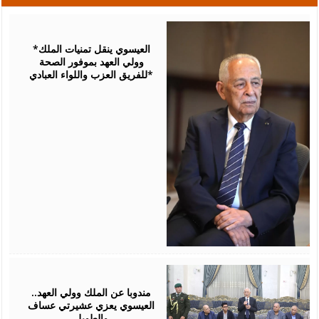
August
06,
2026
*العيسوي ينقل تمنيات الملك
وولي العهد بموفور الصحة
للفريق العزب واللواء العبادي*
August
06,
2026
مندوبا عن الملك وولي العهد..
العيسوي يعزي عشيرتي عساف
والطويل