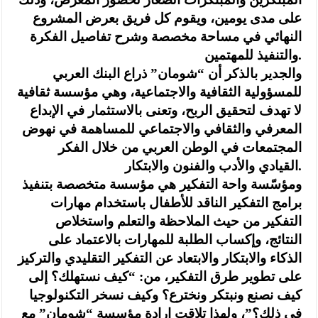
على مدى يومين، ويقوم كل فريق بعرض المشروع
النهائي في مساحة مخصصة وشرح تفاصيل الفكرة
والتنفيذ للمهتمين.
والجدير بالذكر أن “شومان” ذراع البنك العربي
للمسؤولية الثقافية والاجتماعية، وهي مؤسسة ثقافية
لا تهدف لتحقيق الربح، وتعنى بالاستثمار في الإبداع
المعرفي والثقافي والاجتماعي للمساهمة في نهوض
المجتمعات في الوطن العربي من خلال الفكر
القيادي والأدب والفنون والابتكار.
ومؤسّسة واحة التفكير هي مؤسسة متخصصة بتنفيذ
برامج التفكير الناقد للأطفال باستخدام مهارات
التفكير من حيث الملاحظة والتعلم واستخلاص
النتائج، وإكساب الطلبة للمهارات بالاعتماد على
الذكاء والابتكار والابتعاد عن التفكير التقليدي والتركيز
على تطوير طرق التفكير، من: “كيف نستهلك؟ إلى
كيف نصنع ونبتكر ونخترع؟ وكيف نسخر التكنولوجيا
في ذلك؟”، ولهذا تلاقت إرادة مؤسسة “شومان” مع