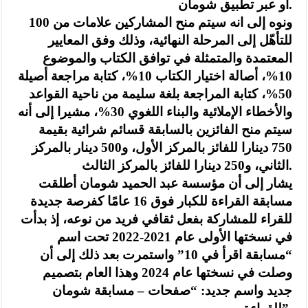
أو عبر تطبيق شومان.
ونوه إلى انه سيتم منح المشاركين علامات من 100
للتأهّل إلى المرحلة النهائية، وذلك وفق المعايير
المعتمدة والمتمثلة في توافق الكتاب والموضوع
10%، أصالة اختيار الكتاب 10%، كتابة مراجعة أصيلة
50%، كتابة المراجعة بلغة سليمة من ناحية القواعد
والأخطاء الإملائية والبناء اللغوي 30%، مشيرا إلى أنه
سيتم منح الفائزين بالسابقة قسائم شرائية بقيمة
750 دينارا للفائز بالمركز الأول، و500 دينار بالمركز
الثاني، و250 دينارا للفائز بالمركز الثالث.
يشار إلى أن مؤسسة عبد الحميد شومان أطلقت
مسابقة القراءة للكبار فوق 16 عامًا كفرصة جديدة
للقراء للمشاركة بفعل ثقافي فريد من نوعه، إذ بدأت
في نسختها الأولى عام 2021-2022 تحت اسم
“مسابقة اقرأ في 10” واستمرت بعد ذلك إلى أن
وصلت في نسختها عام 2024 وهذا العام بتصميم
جديد واسم جديد: “صفحات – مسابقة شومان