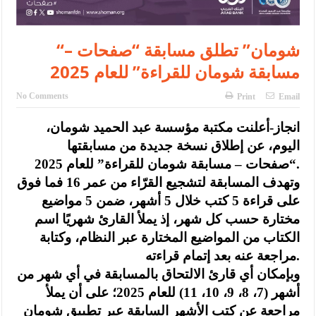
“شومان” تطلق مسابقة “صفحات –
مسابقة شومان للقراءة” للعام 2025
No Comments
Print
Email
انجاز-أعلنت مكتبة مؤسسة عبد الحميد شومان،
اليوم، عن إطلاق نسخة جديدة من مسابقتها
“صفحات – مسابقة شومان للقراءة” للعام 2025.
وتهدف المسابقة لتشجيع القرّاء من عمر 16 فما فوق
على قراءة 5 كتب خلال 5 أشهر، ضمن 5 مواضيع
مختارة حسب كل شهر، إذ يملأ القارئ شهريًا اسم
الكتاب من المواضيع المختارة عبر النظام، وكتابة
مراجعة عنه بعد إتمام قراءته.
وبإمكان أي قارئ الالتحاق بالمسابقة في أي شهر من
أشهر (7، 8، 9، 10، 11) للعام 2025؛ على أن يملأ
مراجعة عن كتب الأشهر السابقة عبر تطبيق شومان