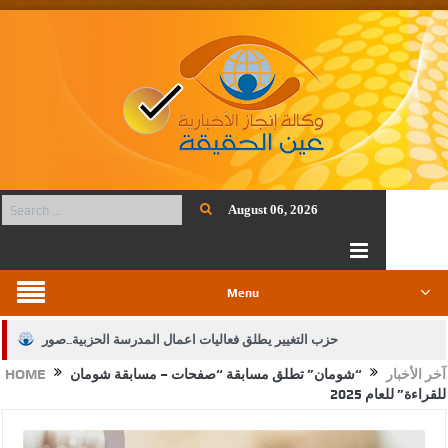
August 06, 2026
Menu
حزب التغيير يطلق فعاليات اعمال المدرسة الحزبية..صور
آخر الأخبار
“شومان” تطلق مسابقة “صفحات – مسابقة شومان
HOME
الجيش يفتح باب التجنيد لحملة البكالوريوس في الحقوق والقانون
للقراءة” للعام 2025
بيان اجتماع عمّان:دعم الوصاية الهاشمية التاريخية على المقدسات