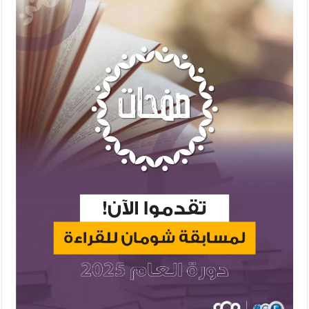
الإسلامية والمسيحية
الأمن يتلف 16 مليون حبة كبتاجون و1480 كغم مواد مخدرة
النواب يقر مشروع تعديل قانون الملكية العقارية
القاضي يلتقي رؤساء تحرير الصحف اليومية ويؤكد حرص مجلس النواب
على شراكة فاعلة مع الإعلام
دعوة المكلفين بخدمة العلم (الدفعة الثالثة) إلى مراجعة منصة خدمة
العلم
الملك يلتقي مجموعة من رفاق السلاح
الملك يتلقى اتصالا هاتفيا من العاهل البحريني
القاضي محمود أحمد فريحات.. مبارك ومزيدا من التوفيق