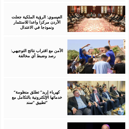
August
06,
2026
العيسوي: الرؤية الملكية جعلت
الأردن مركزا واعدا للاستثمار
ونموذجا في الاعتدال
August
06,
2026
الأمن مع اقتراب نتائج التوجيهي:
رصد وضبط أي مخالفة
August
06,
2026
“كهرباء إربد” تطلق منظومة
خدماتها الإلكترونية بالتكامل مع
تطبيق “سند”
August
06,