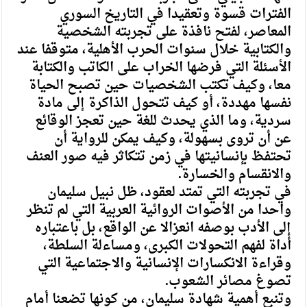
الفترات قسوة وتعقيدا في التاريخ السوري
المعاصر، لفتح نافذة على تجربته الشخصية
والكتابية خلال سنوات الحرب الأهلية، متوقفا عند
الأسئلة التي فرضها الخراب على الكاتب والكتابة
معا، وكيف تكتب الشخصيات حين تصبح الحياة
نفسها مهددة، أو كيف تتحول الذاكرة إلى مادة
سردية، وما الذي يحدث للغة حين تعجز الوقائع
عن أن تروى بسهولة، وكيف يمكن للرواية أن
تحتفظ بإنسانيتها في زمن تتكاثر فيه صور العنف
والانقسام والخسارة.
في تجربته التي تمتد لعقود، ظل نبيل سليمان
واحدا من الأصوات الروائية العربية التي لم تنظر
إلى الأدب بوصفه انعزالا عن الواقع، بل باعتباره
أداة لفهم التحولات الكبرى، ومساءلة السلطة،
وقراءة الانكسارات الإنسانية والاجتماعية التي
تصوغ مصائر الشعوب.
وتنبع أهمية شهادة سليمان، من كونها تضعنا أمام