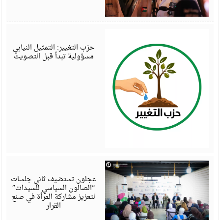
أ
6
حزب التغيير: التمثيل النيابي
مسؤولية تبدأ قبل التصويت
أ
6
عجلون تستضيف ثاني جلسات
“الصالون السياسي للسيدات”
لتعزيز مشاركة المرأة في صنع
القرار