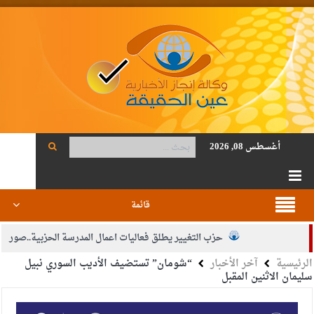
أغسطس 08, 2026
قائمة
حزب التغيير يطلق فعاليات اعمال المدرسة الحزبية..صور
الرئيسية
آخر الأخبار
“شومان” تستضيف الأديب السوري نبيل
الجيش يفتح باب التجنيد لحملة البكالوريوس في الحقوق والقانون
سليمان الاثنين المقبل
بيان اجتماع عمّان:دعم الوصاية الهاشمية التاريخية على المقدسات