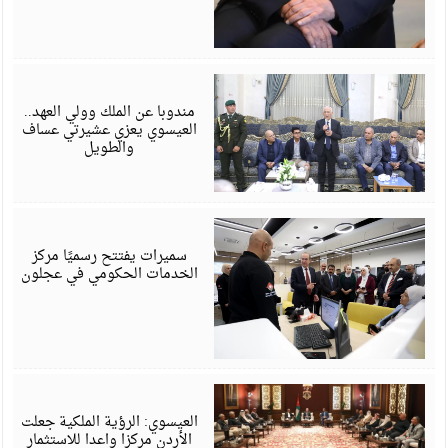
أ
6
مندوبا عن الملك وولي العهد..
العيسوي يعزي عشيرتي عساف
والطويل
أ
6
سميرات يفتتح رسميًا مركز
الخدمات الحكومي في عجلون
أ
6
العيسوي: الرؤية الملكية جعلت
الأردن مركزا واعدا للاستثمار