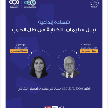
الإسلامية والمسيحية
الأمن يتلف 16 مليون حبة كبتاجون و1480 كغم مواد مخدرة
النواب يقر مشروع تعديل قانون الملكية العقارية
القاضي يلتقي رؤساء تحرير الصحف اليومية ويؤكد حرص مجلس
النواب على شراكة فاعلة مع الإعلام
دعوة المكلفين بخدمة العلم (الدفعة الثالثة) إلى مراجعة منصة خدمة
العلم
الملك يلتقي مجموعة من رفاق السلاح
الملك يتلقى اتصالا هاتفيا من العاهل البحريني
القاضي محمود أحمد فريحات.. مبارك ومزيدا من التوفيق