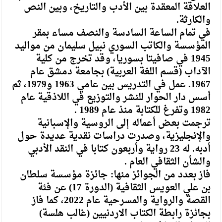
العلاقة المعقدة بين الأدب والتاريخ، وبين النص
والكارثة.
في تمام الساعة السادسة والنصف مساء بمقر
المؤسسة والكاتب السوري نبيل سليمان من مواليد
1945 في صافيتا بسوريا، وقد تخرج من كلية
الآداب (قسم اللغة العربية) بجامعة دمشق عام
1967. عمل في التدريس بين عامي 1963 و1979، ثم
أسس دار الحوار للنشر والتوزيع في اللاذقية عام
1982 وتفرغ للكتابة منذ عام 1989 .
ترجمت بعض أعماله إلى الروسية والإسبانية
والإنجليزية، وصدرت دراسات نقدية عديدة حول
أدبه. له 23 رواية وأربعون كتابا في النقد الأدبي
والشأن الثقافي العام .
فاز بعدد من الجوائز منها: جائزة مؤسسة سلطان
بن علي العويس الثقافية (الدورة 17) عن فئة
القصة والرواية والمسرحية عام 2022، كما فاز
بجائزة رابطة الكتاب الاردنيين (غالب هلسة)