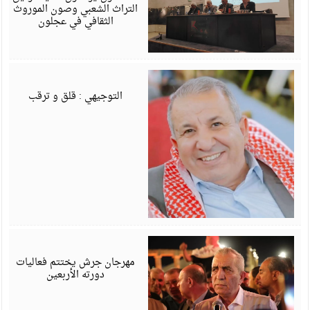
التراث الشعبي وصون الموروث
الثقافي في عجلون
أ
6
التوجيهي : قلق و ترقب
أ
6
مهرجان جرش يختتم فعاليات
دورته الأربعين