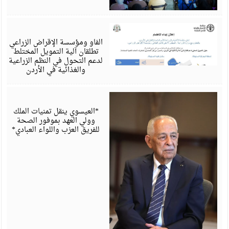
أ
6
الفاو ومؤسسة الإقراض الزراعي
تطلقان آلية التمويل المختلط
لدعم التحول في النظم الزراعية
والغذائية في الأردن
أ
6
*العيسوي ينقل تمنيات الملك
وولي العهد بموفور الصحة
للفريق العزب واللواء العبادي*