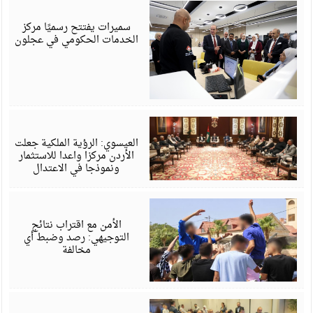
أ
6
سميرات يفتتح رسميًا مركز
الخدمات الحكومي في عجلون
أ
6
العيسوي: الرؤية الملكية جعلت
الأردن مركزا واعدا للاستثمار
ونموذجا في الاعتدال
أ
6
الأمن مع اقتراب نتائج
التوجيهي: رصد وضبط أي
مخالفة
أ