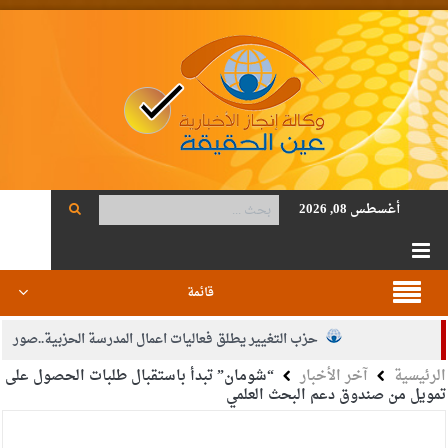
أغسطس 08, 2026
قائمة
حزب التغيير يطلق فعاليات اعمال المدرسة الحزبية..صور
الرئيسية
آخر الأخبار
“شومان” تبدأ باستقبال طلبات الحصول على
الجيش يفتح باب التجنيد لحملة البكالوريوس في الحقوق والقانون
تمويل من صندوق دعم البحث العلمي
بيان اجتماع عمّان:دعم الوصاية الهاشمية التاريخية على المقدسات