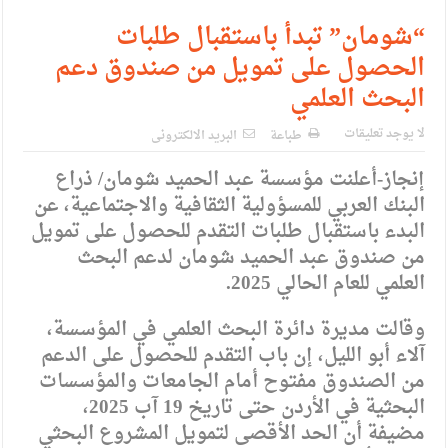
الإسلامية والمسيحية
“شومان” تبدأ باستقبال طلبات
الأمن يتلف 16 مليون حبة كبتاجون و1480 كغم مواد مخدرة
الحصول على تمويل من صندوق دعم
النواب يقر مشروع تعديل قانون الملكية العقارية
البحث العلمي
القاضي يلتقي رؤساء تحرير الصحف اليومية ويؤكد حرص مجلس
لا يوجد تعليقات
طباعة
البريد الالكترونى
النواب على شراكة فاعلة مع الإعلام
إنجاز-أعلنت مؤسسة عبد الحميد شومان/ ذراع
دعوة المكلفين بخدمة العلم (الدفعة الثالثة) إلى مراجعة منصة خدمة
البنك العربي للمسؤولية الثقافية والاجتماعية، عن
البدء باستقبال طلبات التقدم للحصول على تمويل
العلم
من صندوق عبد الحميد شومان لدعم البحث
الملك يلتقي مجموعة من رفاق السلاح
العلمي للعام الحالي 2025.
الملك يتلقى اتصالا هاتفيا من العاهل البحريني
وقالت مديرة دائرة البحث العلمي في المؤسسة،
القاضي محمود أحمد فريحات.. مبارك ومزيدا من التوفيق
آلاء أبو الليل، إن باب التقدم للحصول على الدعم
من الصندوق مفتوح أمام الجامعات والمؤسسات
البحثية في الأردن حتى تاريخ 19 آب 2025،
مضيفة أن الحد الأقصى لتمويل المشروع البحثي