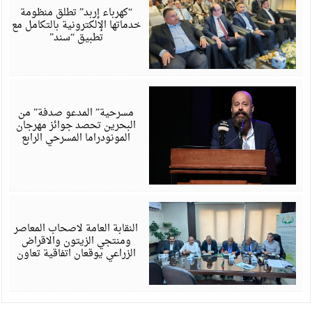
6
“كهرباء إربد” تطلق منظومة
خدماتها الإلكترونية بالتكامل مع
تطبيق “سند”
أ
6
مسرحية” المدعو صدفة” من
البحرين تحصد جوائز مهرجان
المونودراما المسرحي الرابع
أ
6
النقابة العامة لاصحاب المعاصر
ومنتجي الزيتون والاقراض
الزراعي يوقعان اتفاقية تعاون