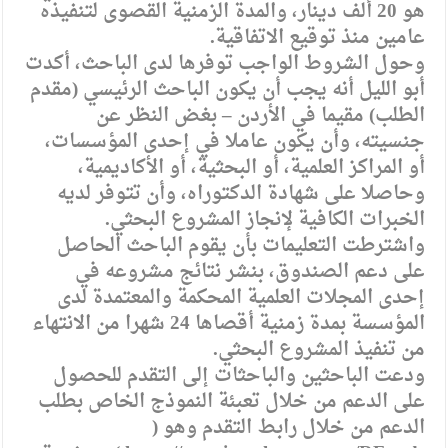
هو 20 ألف دينار، والمدة الزمنية القصوى لتنفيذه
عامين منذ توقيع الاتفاقية.
وحول الشروط الواجب توفرها لدى الباحث، أكدت
أبو الليل أنه يجب أن يكون الباحث الرئيسي (مقدم
الطلب) مقيما في الأردن – بغض النظر عن
جنسيته، وأن يكون عاملا في إحدى المؤسسات،
أو المراكز العلمية، أو البحثية، أو الأكاديمية،
وحاصلا على شهادة الدكتوراه، وأن تتوفر لديه
الخبرات الكافية لإنجاز المشروع البحثي.
واشترطت التعليمات بأن يقوم الباحث الحاصل
على دعم الصندوق، بنشر نتائج مشروعه في
إحدى المجلات العلمية المحكمة والمعتمدة لدى
المؤسسة بمدة زمنية أقصاها 24 شهرا من الانتهاء
من تنفيذ المشروع البحثي.
ودعت الباحثين والباحثات إلى التقدم للحصول
على الدعم من خلال تعبئة النموذج الخاص بطلب
الدعم من خلال رابط التقدم وهو (