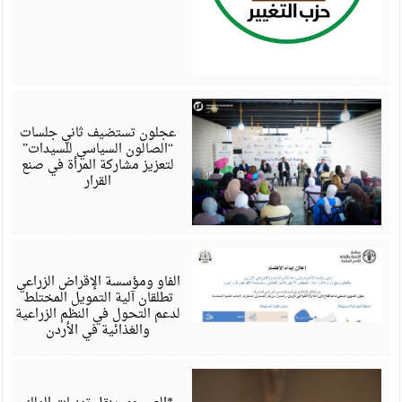
أ
6
عجلون تستضيف ثاني جلسات
“الصالون السياسي للسيدات”
لتعزيز مشاركة المرأة في صنع
القرار
أ
6
الفاو ومؤسسة الإقراض الزراعي
تطلقان آلية التمويل المختلط
لدعم التحول في النظم الزراعية
والغذائية في الأردن
أ
6