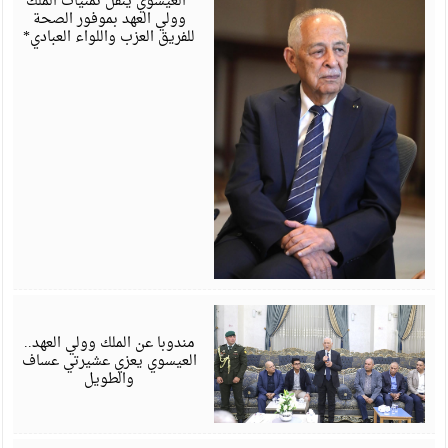
*العيسوي ينقل تمنيات الملك
وولي العهد بموفور الصحة
للفريق العزب واللواء العبادي*
أ
6
مندوبا عن الملك وولي العهد..
العيسوي يعزي عشيرتي عساف
والطويل