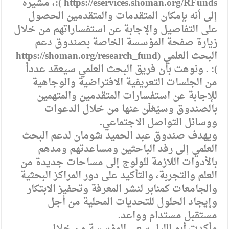
https://eservices.shoman.org/RFunds ):، مشيرة
إلى أنه بإمكان المتقدمات والمتقدمين الحصول
على التفاصيل والإجابة عن استفساراتهم من خلال
زيارة صفحة المؤسسة الخاصة بصندوق دعم
البحث العلمي (https://shoman.org/research_fund
): . ونوهت بأن فريق البحث العلمي سيعقد عدداً
من الجلسات التعريفية الافتراضية والوجاهية
للإجابة عن استفسارات المتقدمين والمتهمين
بالصندوق وسيُعْلَن عنها من خلال الدعوات
ووسائل التواصل الاجتماعي.
ويهدف صندوق عبد الحميد شومان لدعم البحث
العلمي إلى رفد الباحثين ومساعدتهم ومدهم
بالأدوات اللازمة للولوج إلى مساحات جديدة من
العلم والتجربة، والتأكيد على دور المراكز البحثية
والجامعات كمنابر لنشر المعرفة وتحفيز الابتكار
وإيجاد الحلول للتحديات المحلية من أجل
مستقبل مستدام وواعد.