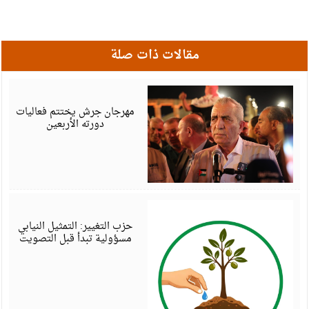
مقالات ذات صلة
أ
6
مهرجان جرش يختتم فعاليات
دورته الأربعين
أ
6
حزب التغيير: التمثيل النيابي
مسؤولية تبدأ قبل التصويت