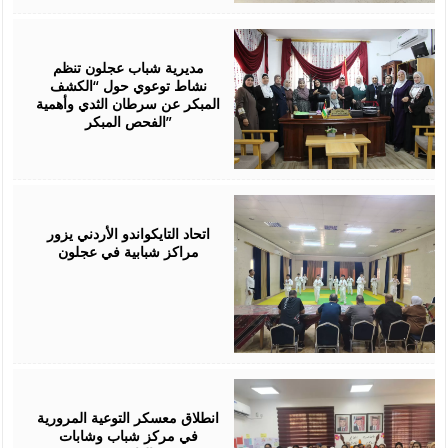
July
28,
2026
مديرية شباب عجلون تنظم
نشاط توعوي حول “الكشف
المبكر عن سرطان الثدي وأهمية
الفحص المبكر”
July
27,
2026
اتحاد التايكواندو الأردني يزور
مراكز شبابية في عجلون
July
26,
2026
انطلاق معسكر التوعية المرورية
في مركز شباب وشابات