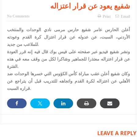
النواب يقر مشروع تعديل قانون الملكية العقارية
شفيع يعود عن قرار اعتزاله
تشكيلات إدارية واسعة في الداخلية (اسماء)
No Comments
Print
Email
القاضي يلتقي رؤساء تحرير الصحف اليومية ويؤكد حرص مجلس النواب
أعلن الحارس عامر شفيع حارس مرمى نادي الوحدات والمنتخب
على شراكة فاعلة مع الإعلام
الأردني، السبت، عن عدوله عن قرار اعتزال كرة القدم وعودته
للملاعب من جديد.
دعوة المكلفين بخدمة العلم (الدفعة الثالثة) إلى مراجعة منصة خدمة
ونشر شفيع فيديو عبر صفحته على فيس بوك قال فيه إنه قرر العودة
عن قرار اعتزاله معتذرا للجماهير وشاكرا لكل من وقف معه في هذه
العلم
الفترة.
الملك يلتقي مجموعة من رفاق السلاح
وكان شفيع أعلن عقب مباراة كأس الكؤوس التي خسرها الوحدات ضد
الأهلي عن اعتزاله لكرة القدم واتجاهه للتدريب قبل أن يتراجع عن
الملك يتلقى اتصالا هاتفيا من العاهل البحريني
قراره السبت.
القاضي محمود أحمد فريحات.. مبارك ومزيدا من التوفيق
عارف بيك فريحات.. مبارك وبكم تزهو المناصب
LEAVE A REPLY