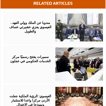
RELATED ARTICLES
August
06,
2026
مندوبا عن الملك وولي العهد..
العيسوي يعزي عشيرتي عساف
والطويل
August
06,
2026
سميرات يفتتح رسميًا مركز
الخدمات الحكومي في عجلون
August
06,
2026
العيسوي: الرؤية الملكية جعلت
الأردن مركزا واعدا للاستثمار
ونموذجا في الاعتدال