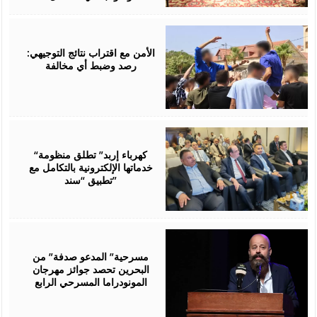
August
06,
2026
الأمن مع اقتراب نتائج التوجيهي:
رصد وضبط أي مخالفة
August
06,
2026
“كهرباء إربد” تطلق منظومة
خدماتها الإلكترونية بالتكامل مع
تطبيق “سند”
August
06,
2026
مسرحية” المدعو صدفة” من
البحرين تحصد جوائز مهرجان
المونودراما المسرحي الرابع