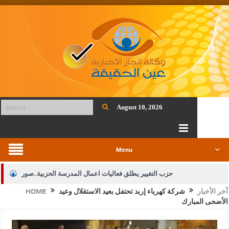
August 10, 2026
Menu
حزب التغيير يطلق فعاليات اعمال المدرسة الحزبية..صور
آخر الأخبار
شركة كهرباء إربد تحتفل بعيد الاستقلال وعيد
HOME
الجيش يفتح باب التجنيد لحملة البكالوريوس في الحقوق والقانون
الأضحى المبارك
بيان اجتماع عمّان:دعم الوصاية الهاشمية التاريخية على المقدسات