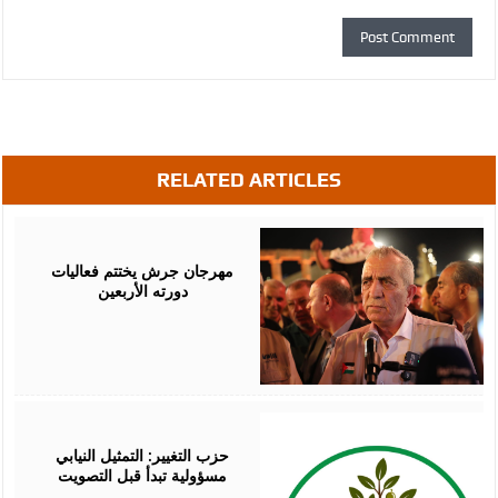
RELATED ARTICLES
August
07,
2026
مهرجان جرش يختتم فعاليات
دورته الأربعين
August
07,
2026
حزب التغيير: التمثيل النيابي
مسؤولية تبدأ قبل التصويت