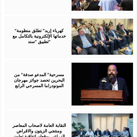
August
06,
2026
“كهرباء إربد” تطلق منظومة
خدماتها الإلكترونية بالتكامل مع
تطبيق “سند”
August
06,
2026
مسرحية” المدعو صدفة” من
البحرين تحصد جوائز مهرجان
المونودراما المسرحي الرابع
August
05,
2026
النقابة العامة لاصحاب المعاصر
ومنتجي الزيتون والاقراض
الزراعي يوقعان اتفاقية تعاون