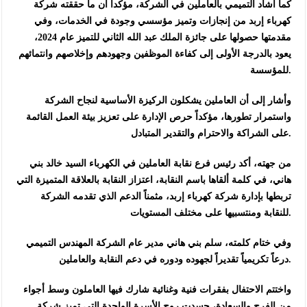
كما أشاد التميمي بالعاملين في الشركة، مؤكداً أن ما حققته شركة
كهرباء إربد من إنجازات وتميز مؤسسي وجودة في الخدمات، وفي
مقدمتها حصولها على جائزة الملك عبد الله الثاني للتميز عام 2024،
يعود بالدرجة الأولى إلى كفاءة الموظفين وجهودهم وإخلاصهم وانتمائهم
للمؤسسة.
وأشار إلى أن العاملين يشكلون الركيزة الأساسية لنجاح الشركة
واستمرار تطورها، مؤكداً حرص الإدارة على تعزيز بيئة العمل القائمة
على الشراكة والاحترام والتقدير المتبادل.
من جهته، أكد رئيس فرع نقابة العاملين في الكهرباء السيد خالد بني
هاني، في كلمة ألقاها باسم النقابة، اعتزاز النقابة بالعلاقة المتميزة التي
تربطها بإدارة شركة كهرباء إربد، مثمناً الدعم الذي تقدمه الشركة
للنقابة ومنتسبيها على مختلف المستويات.
وفي ختام كلمته، سلم بني هاني مدير عام الشركة المهندس التميمي
درعاً تكريمياً تقديراً لجهوده ودوره في دعم النقابة والعاملين.
واختتم الاحتفال بفقرات فنية وغنائية شارك فيها العاملون وسط أجواء
من الفرح والسعادة، جسدت روح الأسرة الواحدة التي تميز شركة