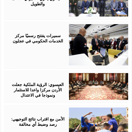
والطويل
August
06,
2026
سميرات يفتتح رسميًا مركز
الخدمات الحكومي في عجلون
August
06,
2026
العيسوي: الرؤية الملكية جعلت
الأردن مركزا واعدا للاستثمار
ونموذجا في الاعتدال
August
06,
2026
الأمن مع اقتراب نتائج التوجيهي:
رصد وضبط أي مخالفة