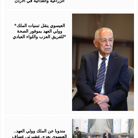
الزراعية والغذائية في الأردن
August
06,
2026
*العيسوي ينقل تمنيات الملك
وولي العهد بموفور الصحة
للفريق العزب واللواء العبادي*
August
06,
2026
مندوبا عن الملك وولي العهد..
العيسوي يعزي عشيرتي عساف