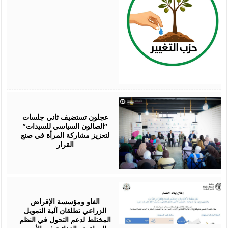
August
07,
2026
عجلون تستضيف ثاني جلسات
“الصالون السياسي للسيدات”
لتعزيز مشاركة المرأة في صنع
القرار
August
07,
2026
الفاو ومؤسسة الإقراض
الزراعي تطلقان آلية التمويل
المختلط لدعم التحول في النظم