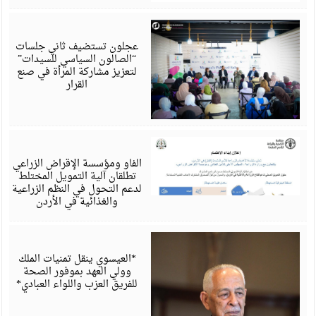
أ
6
عجلون تستضيف ثاني جلسات
“الصالون السياسي للسيدات”
لتعزيز مشاركة المرأة في صنع
القرار
أ
6
الفاو ومؤسسة الإقراض الزراعي
تطلقان آلية التمويل المختلط
لدعم التحول في النظم الزراعية
والغذائية في الأردن
أ
6
*العيسوي ينقل تمنيات الملك
وولي العهد بموفور الصحة
للفريق العزب واللواء العبادي*