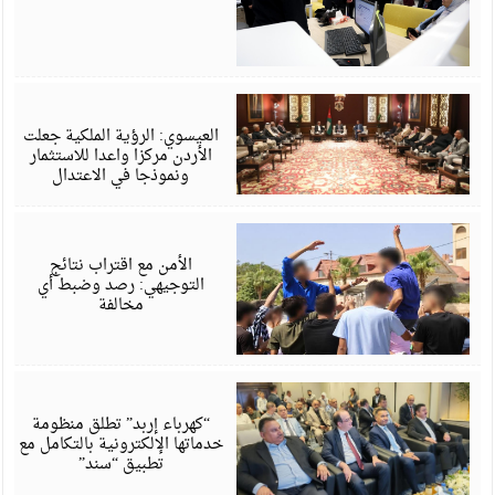
أ
6
العيسوي: الرؤية الملكية جعلت
الأردن مركزا واعدا للاستثمار
ونموذجا في الاعتدال
أ
6
الأمن مع اقتراب نتائج
التوجيهي: رصد وضبط أي
مخالفة
أ
6
“كهرباء إربد” تطلق منظومة
خدماتها الإلكترونية بالتكامل مع
تطبيق “سند”