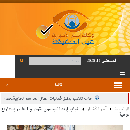
أغسطس 10, 2026
قائمة
حزب التغيير يطلق فعاليات اعمال المدرسة الحزبية..صور
الرئيسية
آخر الأخبار
شباب إربد المبدعون يقودون التغيير بمشاريع
الجيش يفتح باب التجنيد لحملة البكالوريوس في الحقوق والقانون
نوعية
بيان اجتماع عمّان:دعم الوصاية الهاشمية التاريخية على المقدسات