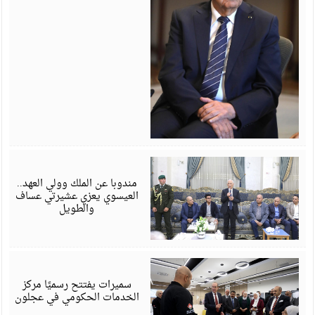
أ
6
مندوبا عن الملك وولي العهد..
العيسوي يعزي عشيرتي عساف
والطويل
أ
6
سميرات يفتتح رسميًا مركز
الخدمات الحكومي في عجلون