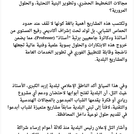
مجالات التخطيط الحضري، وتطوير البنية التحتية، والحلول
المرورية؟
و​تكتسب هذه المشاريع أهمية بالغة كونها لا تقف عند حدود
الحماس الشبابي، بل تولد تحت إشراف أكاديمي رفيع المستوى من
أساتذة ودكاترة جامعيين برتبة “أستاذ” (Professor)، مما يضمن
خروج هذه الابتكارات والحلول بسوية علمية وفنية عالية تجعلها
ناضجة وقابلة للتطبيق الفوري في تطوير الخدمات العامة
والمشاريع البلدية.
​وفي هذا السياق أكد الناطق الإعلامي لبلدية إربد الكبرى، الأستاذ
غيث التل، أن البلدية تفتح أبوابها لاحتضان ودعم أي مشروع
ريادي أو فكرة يقدمها الشباب المبدعون بالمجالات الهندسية
والتقنية، لافتاً إلى تبني البلدية سابقاً مشاريع متميزة لشباب أبدعوا
في تقديم حلول نوعية داخل المحافظة.
​وأشار التل لإعلان رئيس البلدية منذ ثلاثة أعوام إرساء شراكة