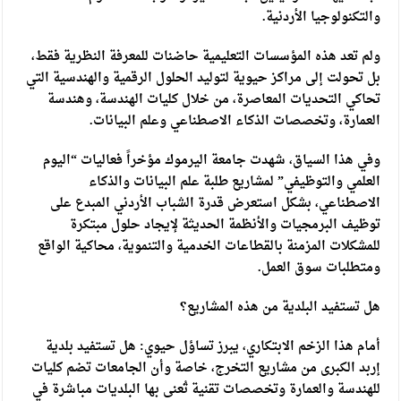
والتكنولوجيا الأردنية.
ولم تعد هذه المؤسسات التعليمية حاضنات للمعرفة النظرية فقط،
بل تحولت إلى مراكز حيوية لتوليد الحلول الرقمية والهندسية التي
تحاكي التحديات المعاصرة، من خلال كليات الهندسة، وهندسة
العمارة، وتخصصات الذكاء الاصطناعي وعلم البيانات.
​وفي هذا السياق، شهدت جامعة اليرموك مؤخراً فعاليات “اليوم
العلمي والتوظيفي” لمشاريع طلبة علم البيانات والذكاء
الاصطناعي، بشكل استعرض قدرة الشباب الأردني المبدع على
توظيف البرمجيات والأنظمة الحديثة لإيجاد حلول مبتكرة
للمشكلات المزمنة بالقطاعات الخدمية والتنموية، محاكية الواقع
ومتطلبات سوق العمل.
​هل تستفيد البلدية من هذه المشاريع؟
​أمام هذا الزخم الابتكاري، يبرز تساؤل حيوي: هل تستفيد بلدية
إربد الكبرى من مشاريع التخرج، خاصة وأن الجامعات تضم كليات
للهندسة والعمارة وتخصصات تقنية تُعنى بها البلديات مباشرة في