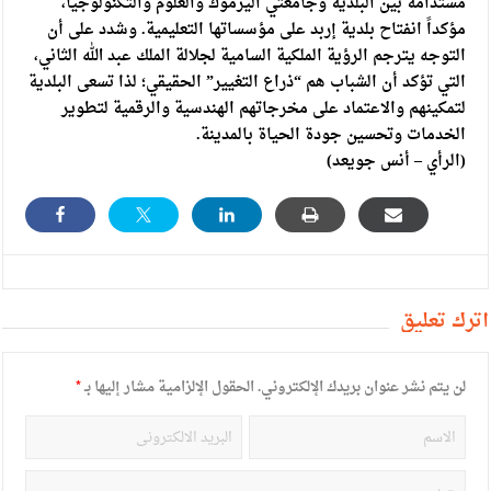
مستدامة بين البلدية وجامعتي اليرموك والعلوم والتكنولوجيا،
مؤكداً انفتاح بلدية إربد على مؤسساتها التعليمية. وشدد على أن
التوجه يترجم الرؤية الملكية السامية لجلالة الملك عبد الله الثاني،
التي تؤكد أن الشباب هم “ذراع التغيير” الحقيقي؛ لذا تسعى البلدية
لتمكينهم والاعتماد على مخرجاتهم الهندسية والرقمية لتطوير
الخدمات وتحسين جودة الحياة بالمدينة.
(الرأي – أنس جويعد)
أترك تعليق
لن يتم نشر عنوان بريدك الإلكتروني.
الحقول الإلزامية مشار إليها بـ
*