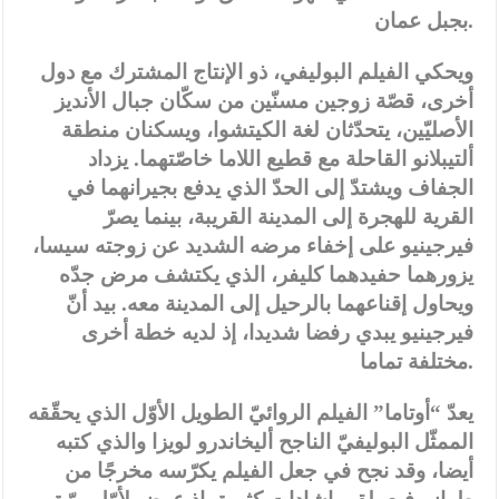
بجبل عمان.
ويحكي الفيلم البوليفي، ذو الإنتاج المشترك مع دول
أخرى، قصّة زوجين مسنّين من سكّان جبال الأنديز
الأصليّين، يتحدّثان لغة الكيتشوا، ويسكنان منطقة
ألتيبلانو القاحلة مع قطيع اللاما خاصّتهما. يزداد
الجفاف ويشتدّ إلى الحدّ الذي يدفع بجيرانهما في
القرية للهجرة إلى المدينة القريبة، بينما يصرّ
فيرجينيو على إخفاء مرضه الشديد عن زوجته سيسا،
يزورهما حفيدهما كليفر، الذي يكتشف مرض جدّه
ويحاول إقناعهما بالرحيل إلى المدينة معه. بيد أنّ
فيرجينيو يبدي رفضا شديدا، إذ لديه خطة أخرى
مختلفة تماما.
يعدّ “أوتاما” الفيلم الروائيّ الطويل الأوّل الذي يحقّقه
الممثّل البوليفيّ الناجح أليخاندرو لويزا والذي كتبه
أيضا، وقد نجح في جعل الفيلم يكرّسه مخرجًا من