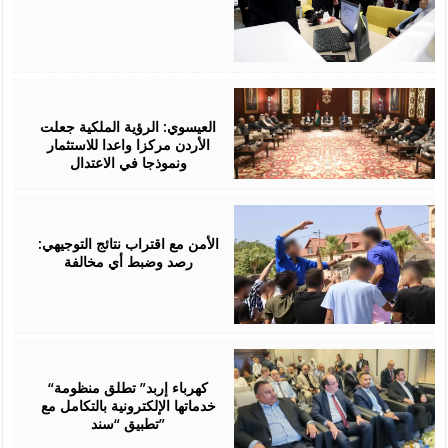
August
06,
2026
العيسوي: الرؤية الملكية جعلت
الأردن مركزا واعدا للاستثمار
ونموذجا في الاعتدال
August
06,
2026
الأمن مع اقتراب نتائج التوجيهي:
رصد وضبط أي مخالفة
August
06,
2026
“كهرباء إربد” تطلق منظومة
خدماتها الإلكترونية بالتكامل مع
تطبيق “سند”