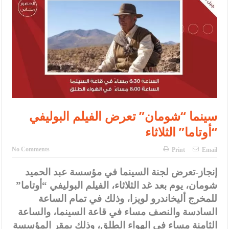
الأمن يتلف 16 مليون حبة كبتاجون و1480 كغم مواد مخدرة
النواب يقر مشروع تعديل قانون الملكية العقارية
القاضي يلتقي رؤساء تحرير الصحف اليومية ويؤكد حرص مجلس النواب
على شراكة فاعلة مع الإعلام
دعوة المكلفين بخدمة العلم (الدفعة الثالثة) إلى مراجعة منصة خدمة
العلم
سينما “شومان” تعرض الفيلم البوليفي
الملك يلتقي مجموعة من رفاق السلاح
“أوتاما” الثلاثاء
الملك يتلقى اتصالا هاتفيا من العاهل البحريني
No Comments
Print
Email
القاضي محمود أحمد فريحات.. مبارك ومزيدا من التوفيق
إنجاز-تعرض لجنة السينما في مؤسسة عبد الحميد
عارف بيك فريحات.. مبارك وبكم تزهو المناصب
شومان، يوم بعد غد الثلاثاء، الفيلم البوليفي “أوتاما”
للمخرج أليخاندرو لويزا، وذلك في تمام الساعة
السادسة والنصف مساء في قاعة السينما، والساعة
الثامنة مساء في الهواء الطلق، وذلك بمقر المؤسسة