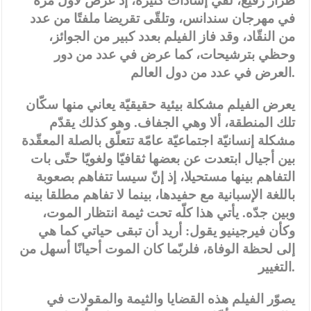
طراز رفيع، لقي إشادات كثيرة، إذ عرض لأوّل مرّة
في مهرجان سندانس، وتلقّى تقريضا ملفتًا من عدد
من النقّاد، وقد فاز الفيلم بعدد كبير من الجوائز،
وحظي بترشيحات، كما عرض في عدد من دور
العرض في عدد من دول العالم.
يعرض الفيلم مشكلة بيئية حقيقيّة يعاني منها سكّان
تلك المنطقة، ألا وهي الجفاف. وهو كذلك يقدّم
مشكلة إنسانيّة اجتماعيّة عامّة تتعلّق بالصلة المعقّدة
بين أجيال ابتعدت عن بعضها ثقافيّا ولغويّا حتّى بات
التفاهم بينها مستحيلا، إذ إنّ سيسا تتفاهم بصعوبة
باللغة الإسبانية مع حفيدها، بينما لا تفاهم مطلقا بينه
وبين جدّه. يأتي هذا كلّه تحت ثيمة انتظار الموت،
وكأن فيرجينيو يقول: أريد أن تبقى حياتي كما هي
إلى لحظة الوفاة، فلربّما كان الموت أحيانًا أسهل من
التغيير.
يصوّر الفيلم هذه القضايا والثيمة والمقولات في