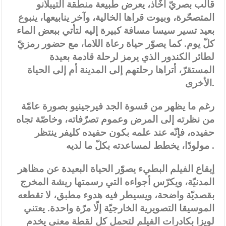
قالب بصريّ أخّاذ، يعرض طبيعة منطقة ألتيبلانو
المتصحّرة، وبيوت قراها الخالية، وآخر ينابيعها، ينبوع
بعيد تسير سيسا مسافة كبيرة إليه لتأتي ببعض الماء
كلّ يوم. كما يصوّر حياة رعاة اللاما، مع حضور رمزيّ
لطائر الكندور الذي يرمز لرحلة قادمة بعيدة
المستقرّ، أتراها رحلتهم إلى المدينة أم إلى الحياة
الأخرى.
رغم ما يظهر من قسوة الجد فيرجينيو بصورة عامّة
من نظرته إلى المرض وعموم تصرّفاته، وخاصّة تجاه
حفيده، فإنّه عند علمه بكون حفيده كليفر ينتظر
مولودًا، يخطط لمساعدته بكلّ ما لديه .
إيقاع الفيلم البطيء يصوّر الحياة البعيدة عن مظاهر
المدنيّة، ويكرّس أجواءه التي رسمتها ريشة المخرج
بقصديّة واضحة، ويسيطر فيه هدوء مطبق، لا تقطعه
الموسيقا التصويرية الخارجيّة إلّا مرّة واحدة. يعتني
لويزا بكادرات الفيلم لتحمل كل لقطة معنى يخدم