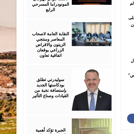
المونودراما المسرحي
لم
الرابع
على
August
ن
05,
2026
النقابة العامة لاصحاب
المعاصر ومنتجي
الزيتون والاقراض
الزراعي يوقعان
اتفاقية تعاون
ل
August
05,
د أن أخرج سنة 1999 فيلم “الكأس”
2026
سوليدرتي تطلق
بودكاستها الجديد
بإستضافة نخبة من
القيادات وصناع التأثير
August
05,
2026
الجبرة تؤكد أهمية