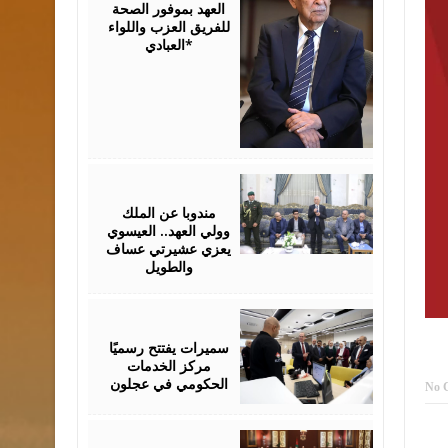
العهد بموفور الصحة
للفريق العزب واللواء
العبادي*
August
06,
2026
مندوبا عن الملك
وولي العهد.. العيسوي
يعزي عشيرتي عساف
والطويل
August
06,
2026
سميرات يفتتح رسميًا
مركز الخدمات
الحكومي في عجلون
No 
August