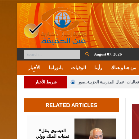
August 07, 2026
من هنا و هناك
رأينا
الوفيات
بانوراما
الأخبار
فعاليات اعمال المدرسة الحزبية..صور
شريط الأخبار
ة على المقدسات الإسلامية والمسيحية
RELATED ARTICLES
 مشروع تعديل قانون الملكية العقارية
الثالثة) إلى مراجعة منصة خدمة العلم
August
06,
2026
 فريحات.. مبارك ومزيدا من التوفيق
*العيسوي ينقل
تمنيات الملك وولي