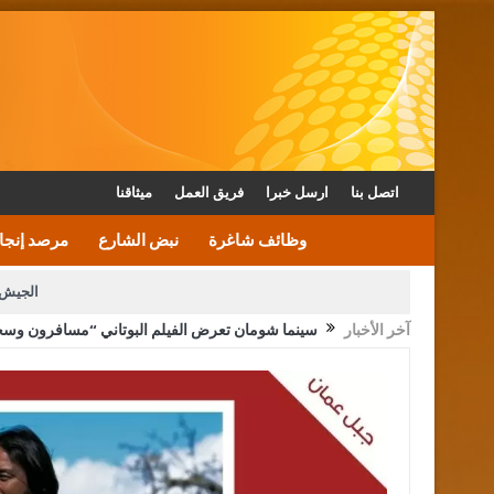
اتصل بنا
ارسل خبرا
فريق العمل
ميثاقنا
وظائف شاغرة
نبض الشارع
مرصد إنجا
الجيش 
آخر الأخبار
سينما شومان تعرض الفيلم البوتاني “مسافرون وسح
الأمن يتلف 16 مليون حبة كبتاجون و1480 كغم مواد مخدرة
القاضي يلتقي رؤساء تحرير الصح
الملك يتلقى اتصالا هاتفيا من العاهل البحريني