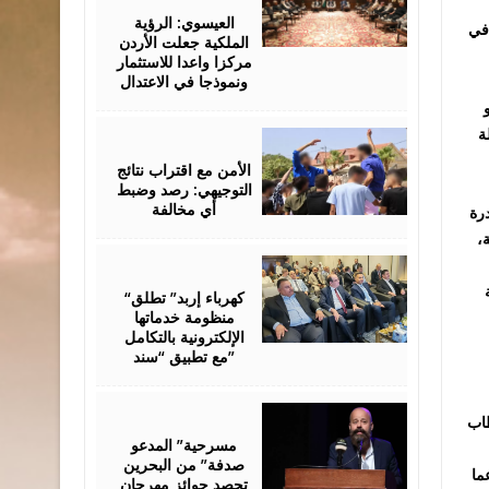
06,
2026
العيسوي: الرؤية
 في
الملكية جعلت الأردن
مركزا واعدا للاستثمار
ونموذجا في الاعتدال
August
ة
06,
2026
الأمن مع اقتراب نتائج
التوجيهي: رصد وضبط
أي مخالفة
درة
،
August
06,
2026
“كهرباء إربد” تطلق
منظومة خدماتها
الإلكترونية بالتكامل
مع تطبيق “سند”
August
06,
طاب
2026
مسرحية” المدعو
صدفة” من البحرين
ما
تحصد جوائز مهرجان