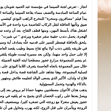
انجاز – تعرض لجنة السينما في مؤسسة عبد الحميد شومان يوم 
تمام الساعة السادسة والنصف مساء بقاعة السينما والساعة الثامنة مساء في الهواء الطلق بمقر المؤسسة بجبل عمان.
يبدأ فيلم “مسافرون وسحرة” للمخرج الراهب البوذي كينتسي نو
ضيق وتأتيها الحافلة لنقل الركاب للعاصمة مرة واحدة في الأس
اشتغل هناك بأبسط المهن، ومنها قطف التفاح، بعد أن وعده صديق
الهجرة، يحمل دندب حقيبة سفر صغيرة ويرتدي ” تي شيرت” مكتو
يلحق بالحافلة فيضطر للسير على قدميه علّه يصادف أية وسيلة نقل على الطريق.
في طريقه يلتقي دندب أولا ببائع تفاح بسيط وطيب يقصد العاصمة
إلا على حمل واحد منهما، ولكن بعد مسيرة ليست طويلة يلتقي 
ثم ينضم للمجموعة مزارع عجوز مصطحبا ابنته الفتية الجميلة.
خلال سير المجموعة باتجاه العاصمة يتعرف اللاما البوذي على
لتسلية المجموعة، وهنا نشاهد على الشاشة قصة بداخل قصة ولك
فلاح له ولدان، الأكبر الذي يسعى الوالد لتعليمه طائش ومتهور 
بالذكاء والهدوء وتحمل المسؤولية.
يذهب هذان الأخوان مصطحبين معهما حصانا لم يروض بعد إلى نز
ويصرّ بعدها على ركوب الحصان الذي يجمح به ثم يلقيه في وس
عجوز يعيش منعزلا مع زوجته التي تصغره كثيرا، ويستضيف الحطا
الزوجة ويتآمران على قتل الزوج، لكنه يهرب وتحاول هي أن تلح