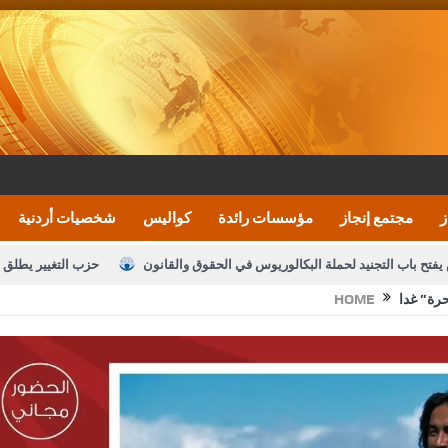
ز
مجتمع إنجاز
مؤسسات رائدة
كواليس
شخصيات أردنية
يفتح باب التجنيد لحملة البكالوريوس في الحقوق والقانون
حزب التغيير يطلق 
رة” غدا
HOME
بيان اجتماع عمّان:دعم الوصاية الهاشمية التاريخي
ف اليومية ويؤكد حرص مجلس النواب على شراكة فاعلة مع الإعلام
النواب يقر
الملك يلتقي مجموعة من رفاق السلاح
دعوة المكلفين بخدمة العلم (الدفعة 
القاضي محمود أحمد