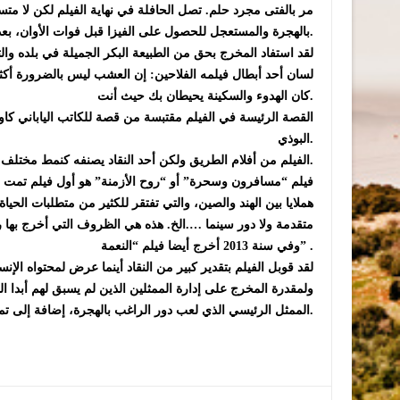
مر بالفتى مجرد حلم. تصل الحافلة في نهاية الفيلم لكن لا متسع 
بالهجرة والمستعجل للحصول على الفيزا قبل فوات الأوان، بعد أن يكون قد تعلق بابنة المزارع، وهنا يترك المخرج نهاية الفيلم مفتوحة.
لقد استفاد المخرج بحق من الطبيعة البكر الجميلة في بلده وا
لسان أحد أبطال فيلمه الفلاحين: إن العشب ليس بالضرورة أك
كان الهدوء والسكينة يحيطان بك حيث أنت.
القصة الرئيسة في الفيلم مقتبسة من قصة للكاتب الياباني كاواب
البوذي.
الفيلم من أفلام الطريق ولكن أحد النقاد يصنفه كنمط مختلف عن كل ما هو متعارف عليه باعتباره فيلم موعظة.
فيلم “مسافرون وسحرة” أو “روح الأزمنة” هو أول فيلم تمت في
هملايا بين الهند والصين، والتي تفتقر للكثير من متطلبات الح
وفي سنة 2013 أخرج أيضا فيلم “النعمة” .
لقد قوبل الفيلم بتقدير كبير من النقاد أينما عرض لمحتواه الإنسا
ولمقدرة المخرج على إدارة الممثلين الذين لم يسبق لهم أبدا ال
الممثل الرئيسي الذي لعب دور الراغب بالهجرة، إضافة إلى تمكن المخرج من كل أدواته الفنية رغم قلة الإمكانيات الإنتاجية.