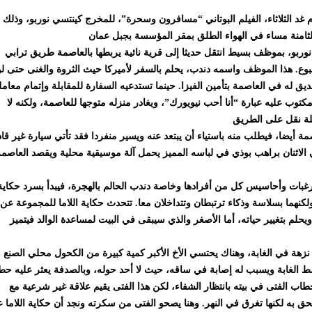
غد الثلاثاء، الفيلم البوتاني “مسافرون وسحرة”، للمخرج كينتسي نوربو، وذلك
ربو، بموظف بسيط انتقل حديثا إلى قرية نائية يربطها بالعاصمة طريق ترابي
بوع. هذا الموظف واسمه دندب، يحلم بالسفر لأميركا حيث الثروة والغنى حتى لو
 له في العاصمة بتأمين الفيزا. حينما تستدعيه السفارة للمقابلة وإتمام معامل
ب عليه عبارة “أنا أحب نيويورك”، ويغادر منزله متوجها للعاصمة، ولكنه لا
 أيضا، فيطلب منه باستياء أن يبتعد عنه ويسير منفردا فقد تأتي سيارة غير قا
الاثنان براهب بوذي في لباسه المميز يحمل آلة موسيقية محلية ويقصد العاصمة
 رغبات وأحاسيس كل من أفرادها وخاصة دندب الحالم بالهجرة، فيبدأ بسرد حكاية
نهما بسلاسة وذكاء ترتبطان وتتداخلان معا. تتحدث حكاية اللاما للمجموعة عن
ويحلم بتغيير حياته، أما الأصغر والذي سيبقى في البيت لمساعدة الوالد فيتميز
هة في الغابة، وهناك يحتسي الأخ الأكبر كمية كبيرة من الكحول محلي الصنع
ط الغابة ويسبب له إصابة في ساقه، حيث لا أحد حوله، وبالصدفة يعثر عليه ح
ب الفتى في بيته بانتظار الشفاء، لكن هذا الفتى يقيم علاقة غير شرعية مع
ق به لكنها تغرق في النهر. وهنا يصحو الفتى من سكرته ونجد أن حكاية اللاما ع