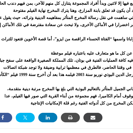
فيها إلا لاثنين وبدأ أفراد المجموعة يتنازل كل منهم للآخر، بمن فيهم دندب الحا
لتي ساهمت في نقل رسالة المخرج المتأثر بمفاهيمه الدينية وتراثه، حيث يقول 
ثر اخضرارا في الأماكن الأخرى، ولا تبحث عن سعادة مفترضة في تلك الأماكن إ
اتا واسمها “الفتاة الحسناء الراقصة من ايزو”، أما قصة الأخوين فتعود للتراث
ه كافة العمليات الفنية في بوتان، تلك المملكة الصغيرة الواقعة على سفح جبا
ياة في وقتنا الحاضر، فالطرق في معظمها ترابية وضيقة ولا توجد شبكة اتصالات
متقدمة ولا دور سينما ….الخ. هذه هي الظروف التي أخرج بها رجل الدين البوذي نوربو سنة 2003 فيلمه هذا بع
ني الجميل المتأثر بالتعاليم البوذية التي بلغ بها المخرج مرتبة دينية متقدمة،
وقوف أمام الكاميرا، فهم مجموعة من أبناء القرية التي صور فيها الفيلم، عدا