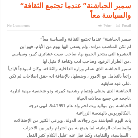
الأمن يتلف 16 مليون حبة كبتاجون و1480 كغم مواد مخدرة
“سمير الحباشنة” عندما تجتمع الثقافة
والسياسة معاً
النواب يقر مشروع تعديل قانون الملكية العقارية
القاضي يلتقي رؤساء تحرير الصحف اليومية ويؤكد حرص مجلس النواب
No Comments
Print
Email
على شراكة فاعلة مع الإعلام
“سمير الحباشنة” عندما تجتمع الثقافة والسياسة معاً
لم تكن المناصب مراده، ولم يسعى اليها بيوم من الأيام، فهو ابن
دعوة المكلفين بخدمة العلم (الدفعة الثالثة) إلى مراجعة منصة خدمة
العشيرة التي يفتخر الجميع بها، صاحب صيت عشائري كبير، وسياسي
العلم
من الطراز الرفيع، وصاحب ادب وثقافة لا مثيل لها.
سمير الحباشنة الذي تسلم وزارة الداخلية والثقافة، وكان انموذجاً قيادياً
الملك يلتقي مجموعة من رفاق السلاح
رائعاً بالتعامل مع الامور ، وضبطها، بالإضافة انه حقق اصلاحات لم تكن
الملك يتلقى اتصالا هاتفيا من العاهل البحريني
على عهد سابقيه.
الحباشنة الذي يحظى بإهتمام وشعبية كبيرة، وذو شخصية مهنية ادارية
القاضي محمود أحمد فريحات.. مبارك ومزيدا من التوفيق
ناجحه في جميع مجالات الحياة.
الحباشنة من مواليد بيت لحم ولد عام 5/4/1951، انهى درجة
عارف بيك فريحات.. مبارك وبكم تزهو المناصب
البكالوريوس بالهندسة الزراعية.
بات اليوم الحباشنة من رجالات الدولة، ويرعى الكثير من الإحتفالات
والمناسبات الوطنية، لما يتمتع به من احترام وفير بين الاحزاب
السياسية، والنقابية، وكما قيل عنه ‘قليل الكلام كثير الفعل’.