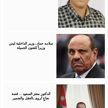
November
09,
2025
سلامه حماد…وزير الداخلية ليس
وزيراً للفنون الجميلة
October
25,
2025
الدكتور معتز السعود … قصة
نجاحٍ تُروى بالعقل والضمير