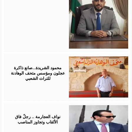
October
10,
2025
محمود الشريدة…صانع ذاكرة
عجلون ومؤسس متحف الوهادنة
للتراث الشعبي
September
23,
2025
نواف العجارمة .. رجلٌ فاق
الألقاب وتجاوز المناصب