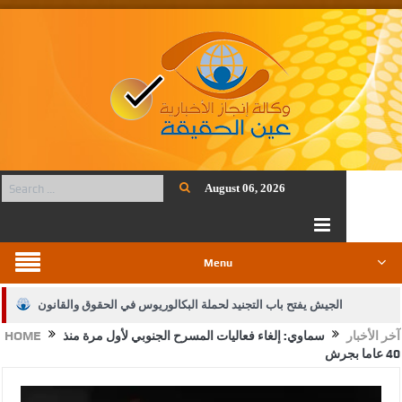
August 06, 2026
Menu
الجيش يفتح باب التجنيد لحملة البكالوريوس في الحقوق والقانون
آخر الأخبار
سماوي: إلغاء فعاليات المسرح الجنوبي لأول مرة منذ
HOME
بيان اجتماع عمّان:دعم الوصاية الهاشمية التاريخية على المقدسات
40 عاما بجرش
الإسلامية والمسيحية