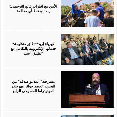
06,
2026
الأمن مع اقتراب نتائج التوجيهي:
رصد وضبط أي مخالفة
August
06,
2026
“كهرباء إربد” تطلق منظومة
خدماتها الإلكترونية بالتكامل مع
تطبيق “سند”
August
06,
2026
مسرحية” المدعو صدفة” من
البحرين تحصد جوائز مهرجان
المونودراما المسرحي الرابع
August