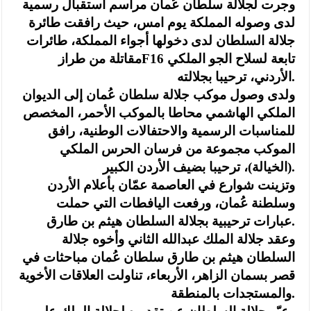
وجرت لجلالة سلطان عُمان مراسم استقبال رسمية
لدى وصوله المملكة يوم امس، حيث رافقت طائرة
جلالة السلطان لدى دخولها أجواء المملكة، طائرات
مقاتلة من طرازF16 تابعة لسلاح الجو الملكي
الأردني، ترحيبا بجلالته.
ولدى وصول موكب جلالة سلطان عُمان إلى الديوان
الملكي الهاشمي محاطا بالموكب الأحمر، المخصص
للمناسبات الرسمية والاحتفالات الوطنية، رافق
الموكب مجموعة من فرسان الحرس الملكي
(الخيالة)، ترحيبا بضيف الأردن الكبير.
وتزينت شوارع في العاصمة عمّان بأعلام الأردن
وسلطنة عُمان، ورفعت اليافطات التي حملت
عبارات ترحيبية بجلالة السلطان هيثم بن طارق.
وعقد جلالة الملك عبدالله الثاني وأخوه جلالة
السلطان هيثم بن طارق سلطان عُمان مباحثات في
قصر بسمان الزاهر، الأربعاء، تناولت العلاقات الأخوية
والمستجدات بالمنطقة.