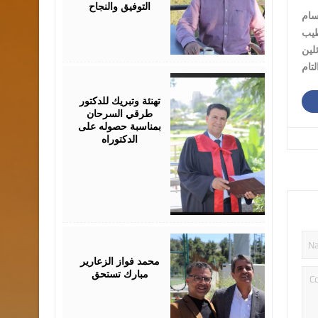
التوفيق والنجاح
سام
طيب
لين
August
03,
2026
تهنئة وتبريك للدكتور
طرقي السرحان
بمناسبة حصوله على
الدكتوراه
August
03,
2026
محمد فواز الزعارير
مبارك تستحق