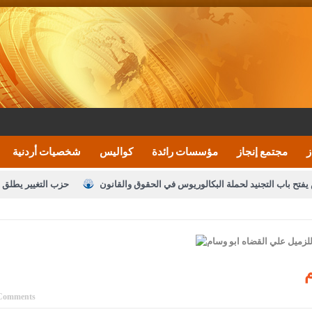
ز
مجتمع إنجاز
مؤسسات رائدة
كواليس
شخصيات أردنية
يفتح باب التجنيد لحملة البكالوريوس في الحقوق والقانون
حزب التغيير يطلق 
بيان اجتماع عمّان:دعم الوصاية الهاشمية التاريخي
ف اليومية ويؤكد حرص مجلس النواب على شراكة فاعلة مع الإعلام
النواب يقر
الملك يلتقي مجموعة من رفاق السلاح
دعوة المكلفين بخدمة العلم (الدفعة 
م
القاضي محمود أحمد
Comments