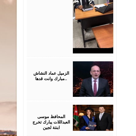
July
28,
2026
الزميل عماد النشاش
..مبارك وانت قدها
July
24,
2026
المحافظ موسى
العبداللات يبارك تخرج
ابنتة لجين