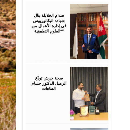
July
23,
2026
صدام الخلايلة ينال
شهادة البكالوريوس
في إدارة الأعمال من
“العلوم التطبيقية”
July
19,
2026
صحة جرش تودّع
الزميل الدكتور حسام
الطاهات
July