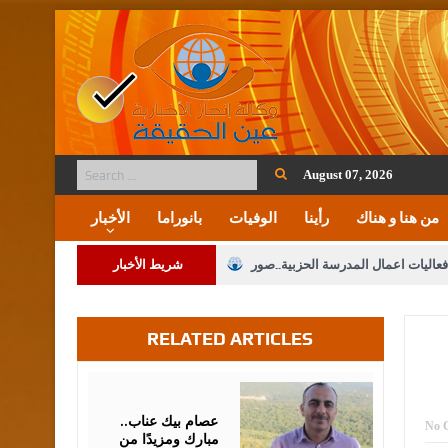
August 07, 2026
من هنا و هناك
رأينا
الوفيات
بانوراما
الأخبار
فعاليات اعمال المدرسة الحزبية..صور
شريط الأخبار
ة على المقدسات الإسلامية والمسيحية
RELATED ARTICLES
 مشروع تعديل قانون الملكية العقارية
الثالثة) إلى مراجعة منصة خدمة العلم
August
07,
2026
 فريحات.. مبارك ومزيدا من التوفيق
عصام بيك عناب..
No 
مبارك ومزيدًا من