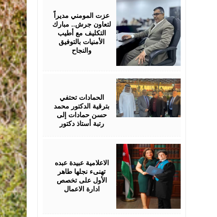
18,
2026
عزت المومني مديراً
لتعاون جرش.. مبارك
التكليف مع أطيب
الأمنيات بالتوفيق
والنجاح
July
17,
2026
الحمادات تحتفي
بترقية الدكتور محمد
حسن حمادات إلى
رتبة أستاذ دكتور
July
16,
2026
الاعلامية عبيدة عبده
تهنىء نجلها طاهر
الأول على تخصص
ادارة الاعمال