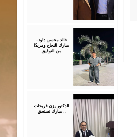
July
30,
2026
خالد محسن داود..
مبارك النجاح ومزيدًا
من التوفيق
July
28,
2026
الدكتور يزن فريحات
مبارك تستحق ..