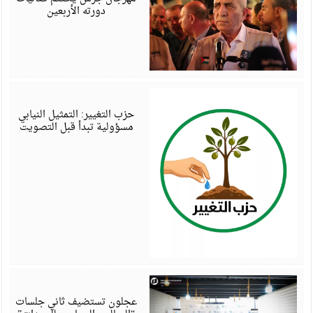
دورته الأربعين
أ
6
حزب التغيير: التمثيل النيابي
مسؤولية تبدأ قبل التصويت
أ
6
عجلون تستضيف ثاني جلسات