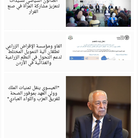
“الصالون السياسي للسيدات”
لتعزيز مشاركة المرأة في صنع
القرار
أ
6
الفاو ومؤسسة الإقراض الزراعي
تطلقان آلية التمويل المختلط
لدعم التحول في النظم الزراعية
والغذائية في الأردن
أ
6
*العيسوي ينقل تمنيات الملك
وولي العهد بموفور الصحة
للفريق العزب واللواء العبادي*