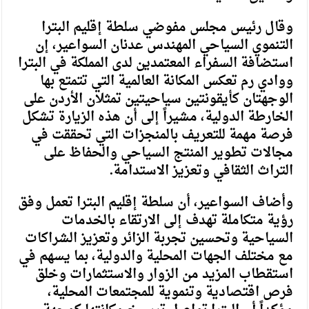
وقال رئيس مجلس مفوضي سلطة إقليم البترا
التنموي السياحي المهندس عدنان السواعير، إن
استضافة السفراء المعتمدين لدى المملكة في البترا
ووادي رم تعكس المكانة العالمية التي تتمتع بها
الوجهتان كأيقونتين سياحيتين تمثلان الأردن على
الخارطة الدولية، مشيراً إلى أن هذه الزيارة تشكل
فرصة مهمة للتعريف بالمنجزات التي تحققت في
مجالات تطوير المنتج السياحي والحفاظ على
التراث الثقافي وتعزيز الاستدامة.
وأضاف السواعير، أن سلطة إقليم البترا تعمل وفق
رؤية متكاملة تهدف إلى الارتقاء بالخدمات
السياحية وتحسين تجربة الزائر وتعزيز الشراكات
مع مختلف الجهات المحلية والدولية، بما يسهم في
استقطاب المزيد من الزوار والاستثمارات وخلق
فرص اقتصادية وتنموية للمجتمعات المحلية،