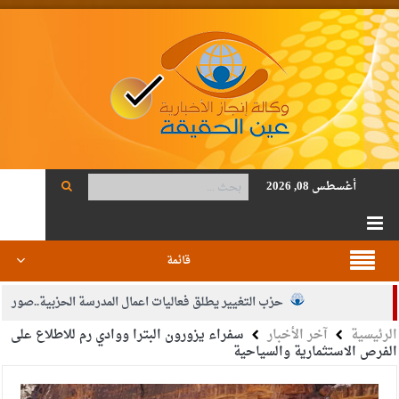
أغسطس 08, 2026
قائمة
حزب التغيير يطلق فعاليات اعمال المدرسة الحزبية..صور
الرئيسية
آخر الأخبار
سفراء يزورون البترا ووادي رم للاطلاع على
الجيش يفتح باب التجنيد لحملة البكالوريوس في الحقوق والقانون
الفرص الاستثمارية والسياحية
بيان اجتماع عمّان:دعم الوصاية الهاشمية التاريخية على المقدسات