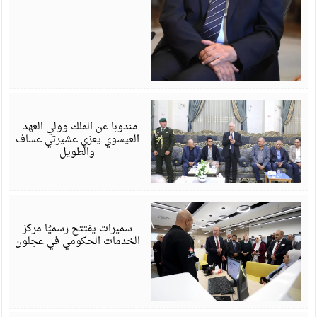
أ
6
مندوبا عن الملك وولي العهد..
العيسوي يعزي عشيرتي عساف
والطويل
أ
6
سميرات يفتتح رسميًا مركز
الخدمات الحكومي في عجلون