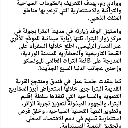
ووادي رم، بهدف التعريف بالمقومات السياحية
والتراثية والاستثمارية التي تزخر بها مناطق
المثلث الذهبي.
واستهل الوفد زيارته في مدينة البترا بجولة في
مركز زوار البترا، تلتها زيارة ميدانية للموقع الأثري
عبر المسار الرئيسي، اطلع خلالها السفراء على
القيمة التاريخية والحضارية للمدينة الوردية،
المدرجة على قائمة التراث العالمي لليونسكو
وإحدى عجائب الدنيا السبع الجديدة.
كما عقدت جلسة عمل في فندق ومنتجع القرية
القديمة البترا جرى خلالها استعراض أبرز المشاريع
التنموية والسياحية التي تنفذها سلطة إقليم
البترا، والجهود المبذولة لتعزيز تجربة الزائر،
وتطوير البنية التحتية السياحية، وخلق فرص
استثمارية تسهم في دعم الاقتصاد المحلي
وتحقيق التنمية المستدامة.