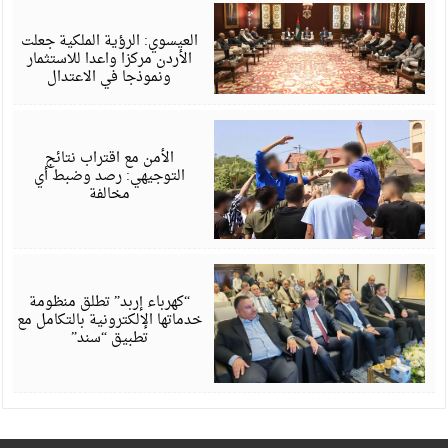
أ
6
العيسوي: الرؤية الملكية جعلت
الأردن مركزا واعدا للاستثمار
ونموذجا في الاعتدال
أ
6
الأمن مع اقتراب نتائج
التوجيهي: رصد وضبط أي
مخالفة
أ
6
“كهرباء إربد” تطلق منظومة
خدماتها الإلكترونية بالتكامل مع
تطبيق “سند”