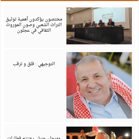
أ
6
مختصون يؤكدون أهمية توثيق
التراث الشعبي وصون الموروث
الثقافي في عجلون
أ
6
التوجيهي : قلق و ترقب
أ
6
مهرجان جرش يختتم فعاليات