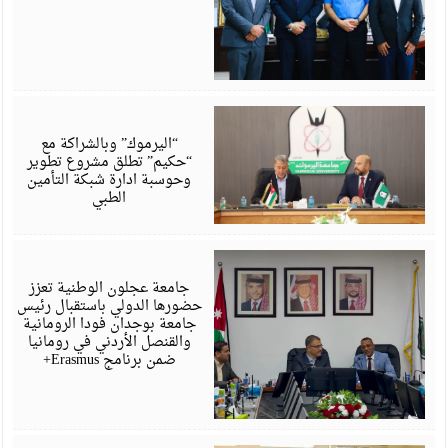
ي
6
“اليرموك” وبالشراكة مع
“حكيم” تطلق مشروع تطوير
وحوسبة ادارة شبكة التأمين
الطبي
ي
6
جامعة عجلون الوطنية تعزز
حضورها الدولي باستقبال رئيس
جامعة بوجدان فودا الرومانية
والقنصل الأردني في رومانيا
ضمن برنامج Erasmus+