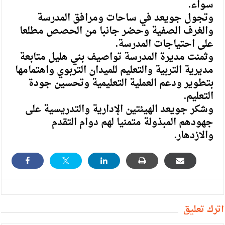
سواء.
وتجول جويعد في ساحات ومرافق المدرسة
والغرف الصفية وحضر جانبا من الحصص مطلعا
على احتياجات المدرسة.
وثمنت مديرة المدرسة تواصيف بني هليل متابعة
مديرية التربية والتعليم للميدان التربوي واهتمامها
بتطوير ودعم العملية التعليمية وتحسين جودة
التعليم.
وشكر جويعد الهيئتين الإدارية والتدريسية على
جهودهم المبذولة متمنيا لهم دوام التقدم
والازدهار.
أترك تعليق