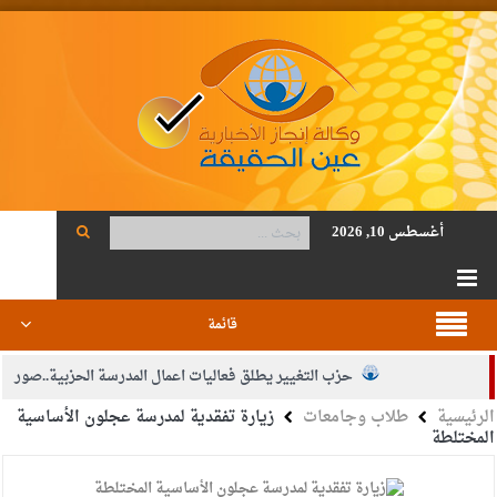
أغسطس 10, 2026
قائمة
حزب التغيير يطلق فعاليات اعمال المدرسة الحزبية..صور
الرئيسية
طلاب وجامعات
زيارة تفقدية لمدرسة عجلون الأساسية
الجيش يفتح باب التجنيد لحملة البكالوريوس في الحقوق والقانون
المختلطة
بيان اجتماع عمّان:دعم الوصاية الهاشمية التاريخية على المقدسات