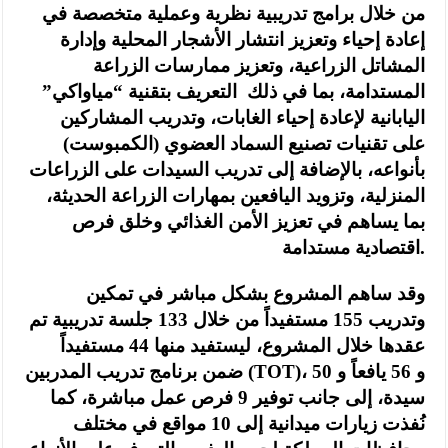
من خلال برامج تدريبية نظرية وعملية متخصصة في
إعادة إحياء وتعزيز انتشار الأشجار المحلية وإدارة
المشاتل الزراعية، وتعزيز ممارسات الزراعة
المستدامة، بما في ذلك التعريف بتقنية “مياواكي”
اليابانية لإعادة إحياء الغابات، وتدريب المشاركين
على تقنيات تصنيع السماد العضوي (الكمبوست)
بأنواعه، بالإضافة إلى تدريب السيدات على الزراعات
المنزلية، وتزويد اليافعين بمهارات الزراعة الحديثة،
بما يساهم في تعزيز الأمن الغذائي وخلق فرص
اقتصادية مستدامة.
وقد ساهم المشروع بشكل مباشر في تمكين
وتدريب 155 مستفيداً من خلال 133 جلسة تدريبية تم
عقدها خلال المشروع، ليستفيد منها 44 مستفيداً
ضمن برنامج تدريب المدربين (TOT)، و 56 يافعاً و 50
سيدة، إلى جانب توفير 9 فرص عمل مباشرة، كما
نُفذت زيارات ميدانية إلى 10 مواقع في مختلف