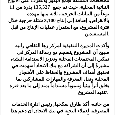
محافظات المملكة لجمع البذور والتعرف على الأنواع
النباتية المحلية، حيث تم جمع 135,527 بذرة من 11
نوعاً من النباتات الحرجية، ثلاثة منها مهددة
بالانقراض، إضافة إلى إنتاج 3,100 شتلة حرجية خلال
فترة المشروع، مع استمرار عمليات الإنتاج من قبل
المستفيدين.
وأكدت المديرة التنفيذية لمركز زها الثقافي رانيه
صبيح أن المشروع ينسجم مع رسالة المركز في
تمكين المجتمعات المحلية وتعزيز الاستدامة البيئية،
مشيرةً إلى أن الشراكة مع بنك الاتحاد أسهمت في
تحقيق أهداف المشروع والحفاظ على الأشجار
المحلية ونقل المعرفة والمهارات للمشاركين بما
يخلق أثراً بيئياً وتنموياً مستداماً يمتد إلى ما بعد فترة
تنفيذ المشروع.
من جانبه، أكد طارق سكجها, رئيس ادارة الخدمات
المصرفية لعملاء النخبة في بنك الاتحاد, أن دعم هذا