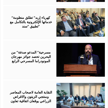
August
06,
2026
“كهرباء إربد” تطلق منظومة
خدماتها الإلكترونية بالتكامل مع
تطبيق “سند”
August
06,
2026
مسرحية” المدعو صدفة” من
البحرين تحصد جوائز مهرجان
المونودراما المسرحي الرابع
August
05,
2026
النقابة العامة لاصحاب المعاصر
ومنتجي الزيتون والاقراض
الزراعي يوقعان اتفاقية تعاون