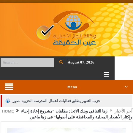
August 07, 2026
Menu
حزب التغيير يطلق فعاليات اعمال المدرسة الحزبية..صور
آخر الأخبار
زها الثقافي وبنك الاتحاد يطلقان “مشروع إعادة إحياء
HOME
الجيش يفتح باب التجنيد لحملة البكالوريوس في الحقوق والقانون
وإكثار الأشجار المحلية والمحافظة على أصولها” في زها ماعين
بيان اجتماع عمّان:دعم الوصاية الهاشمية التاريخية على المقدسات