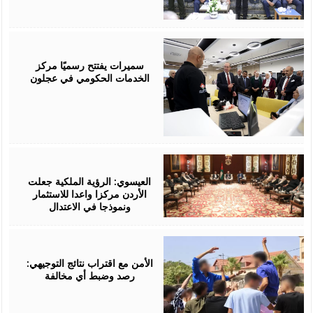
August
06,
2026
سميرات يفتتح رسميًا مركز
الخدمات الحكومي في عجلون
August
06,
2026
العيسوي: الرؤية الملكية جعلت
الأردن مركزا واعدا للاستثمار
ونموذجا في الاعتدال
August
06,
2026
الأمن مع اقتراب نتائج التوجيهي:
رصد وضبط أي مخالفة