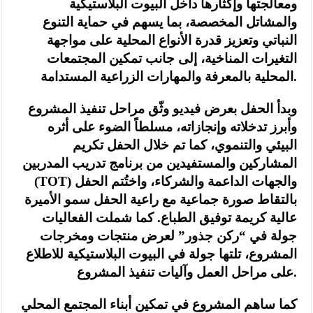
ومعالجتها وإكثارها داخل البيوت البلاستيكية
والمشاتل المخصصة، بما يسهم في حماية التنوع
النباتي وتعزيز قدرة الأنواع المحلية على مواجهة
التغيرات المناخية، إلى جانب تمكين المجتمعات
المحلية بالمعرفة والمهارات الزراعية المستدامة.
وبدأ الحفل بعرض فيديو وثّق مراحل تنفيذ المشروع
وأبرز تدخلاته وإنجازاته، مسلطاً الضوء على أثره
البيئي والتنموي، كما تم خلال الحفل تكريم
المشاركين والمستفيدين من برنامج تدريب المدربين
(TOT) والجهات الداعمة والشركاء، واختُتم الحفل
بالتقاط صورة جماعية مع راعية الحفل سمو الأميرة
عالية كريمة توفيق الطباع. كما شملت الفعاليات
جولة في “ركن جذور” لعرض منتجات ومخرجات
المشروع، تلتها جولة في البيوت البلاستيكية للاطلاع
على مراحل العمل وآليات تنفيذ المشروع.
كما ساهم المشروع في تمكين أبناء المجتمع المحلي