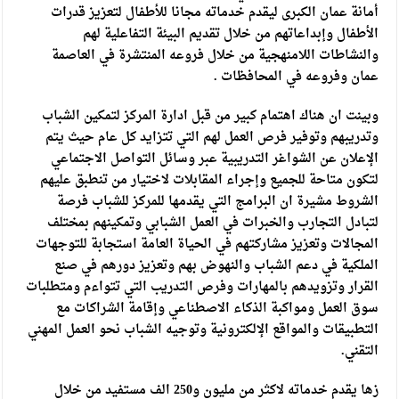
أمانة عمان الكبرى ليقدم خدماته مجانا للأطفال لتعزيز قدرات
الأطفال وإبداعاتهم من خلال تقديم البيئة التفاعلية لهم
والنشاطات اللامنهجية من خلال فروعه المنتشرة في العاصمة
عمان وفروعه في المحافظات .
وبينت ان هناك اهتمام كبير من قبل ادارة المركز لتمكين الشباب
وتدريبهم وتوفير فرص العمل لهم التي تتزايد كل عام حيث يتم
الإعلان عن الشواغر التدريبية عبر وسائل التواصل الاجتماعي
لتكون متاحة للجميع وإجراء المقابلات لاختيار من تنطبق عليهم
الشروط مشيرة ان البرامج التي يقدمها للمركز للشباب فرصة
لتبادل التجارب والخبرات في العمل الشبابي وتمكينهم بمختلف
المجالات وتعزيز مشاركتهم في الحياة العامة استجابة للتوجهات
الملكية في دعم الشباب والنهوض بهم وتعزيز دورهم في صنع
القرار وتزويدهم بالمهارات وفرص التدريب التي تتواءم ومتطلبات
سوق العمل ومواكبة الذكاء الاصطناعي وإقامة الشراكات مع
التطبيقات والمواقع الإلكترونية وتوجيه الشباب نحو العمل المهني
التقني.
زها يقدم خدماته لاكثر من مليون و250 الف مستفيد من خلال