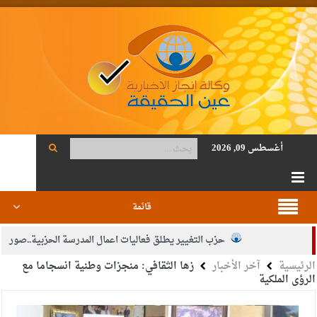
أغسطس 09, 2026
قائمة
حزب التغيير يطلق فعاليات اعمال المدرسة الحزبية..صور
الرئيسية
آخر الأخبار
زها الثقافي: منجزات وطنية انسجاما مع
الجيش يفتح باب التجنيد لحملة البكالوريوس في الحقوق والقانون
الرؤى الملكية
بيان اجتماع عمّان:دعم الوصاية الهاشمية التاريخية على المقدسات