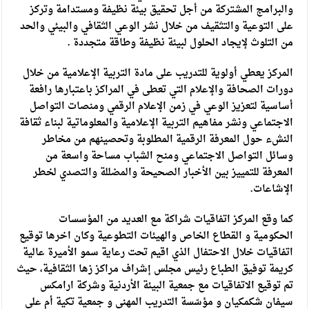
والبرامج المشتركة من أجل تحقيق بيئة نظيفة ومستدامة وتركز
على التوعية والتثقيف من خلال نشر الوعي الثقافي والبيئي والحد
من التلوث لإيجاد الحلول لبيئة نظيفة وطاقة متجددة .
المركز يعطي أولوية للتدريب على مادة التربية الإعلامية من خلال
دورات الصحافة والإعلام التي تعطى في المراكز باعتبارها رافعة
أساسية لتعزيز الوعي في زمن الإعلام الرقمي ومنصات التواصل
الاجتماعي ونشر مفاهيم التربية الإعلامية والمعلوماتية لبناء ثقافة
النشء حول المعرفة الرقمية المطلوبة وتحصينهم من مخاطر
وسائل التواصل الاجتماعي ومنح الشباب مساحة واسعة من
المعرفة للتمييز بين الأخبار الصحيحة والمضللة والتصدي لخطر
الإشاعات.
كما وقع المركز اتفاقيات شراكة مع العديد من المؤسسات
الحكومية و القطاع الخاص والهيئات التطوعية وكان اخرها توقيع
اتفاقيات خلال الاحتفال الذي اقيم تحت رعاية سمو الأميرة عالية
كريمة توفيق الطباع رئيس مجلس إشراف مراكز زها الثقافية، حيث
تم توقيع الاتفاقيات مع جمعية البيئة الأردنية وشركة ارامكس
سيفان شكمكيان و مؤسّسة التدريب المهني و جمعية تكية أم علي