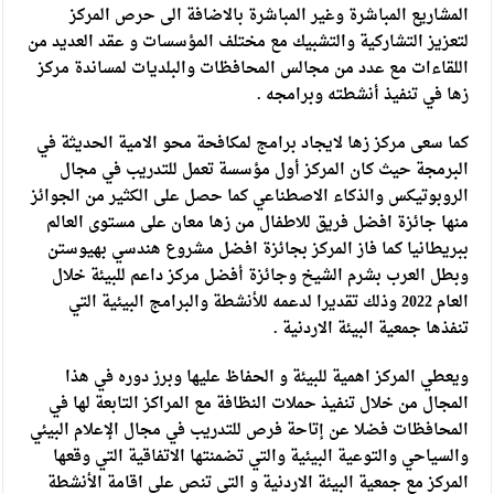
المشاريع المباشرة وغير المباشرة بالاضافة الى حرص المركز
لتعزيز التشاركية والتشبيك مع مختلف المؤسسات و عقد العديد من
اللقاءات مع عدد من مجالس المحافظات والبلديات لمساندة مركز
زها في تنفيذ أنشطته وبرامجه .
كما سعى مركز زها لايجاد برامج لمكافحة محو الامية الحديثة في
البرمجة حيث كان المركز أول مؤسسة تعمل للتدريب في مجال
الروبوتيكس والذكاء الاصطناعي كما حصل على الكثير من الجوائز
منها جائزة افضل فريق للاطفال من زها معان على مستوى العالم
ببريطانيا كما فاز المركز بجائزة افضل مشروع هندسي بهيوستن
وبطل العرب بشرم الشيخ وجائزة أفضل مركز داعم للبيئة خلال
العام 2022 وذلك تقديرا لدعمه للأنشطة والبرامج البيئية التي
تنفذها جمعية البيئة الاردنية .
ويعطي المركز اهمية للبيئة و الحفاظ عليها وبرز دوره في هذا
المجال من خلال تنفيذ حملات النظافة مع المراكز التابعة لها في
المحافظات فضلا عن إتاحة فرص للتدريب في مجال الإعلام البيئي
والسياحي والتوعية البيئية والتي تضمنتها الاتفاقية التي وقعها
المركز مع جمعية البيئة الاردنية و التي تنص على اقامة الأنشطة