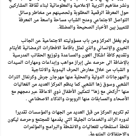
ونشر مفاهيم التربية الإعلامية والمعلوماتية لبناء ثقافة المشاركين
حول المعرفة الرقمية المطلوبة وتحصينهم من مخاطر وسائل
التواصل الاجتماعي ومنح الشباب مساحة واسعة من المعرفة
للتمييز بين الأخبار الصحيحة والمضللة.
ولم يغفل المركز ومن باب مسؤوليته الاجتماعية عن الجانب
الخيري والإنساني والذي تمثل باقامة الافطارات الرمضانية للأيتام
وتقديم كافة اشكال العون والمساعدة وتوزيع الحقائب المدرسية
بالإضافة الى حرصه على إبراز مواهب وإبداعات ومهارات السيدات
و الشباب من خلال معارض الحرف اليدوية والانتاجية
والمهرجانات الدولية والمحلية منها مهرجان جرش وكرنفال التراث
الشعبي وسوق زها الشعبي كما ينظم المركز العديد من الفعاليات
منها “أركض مع زها” لتمكين الأطفال ذوي الاعاقة عبر دمجهم مع
الأصحاء والمسابقات منها الروبوت والذكاء الاصطناعي .
تم تكريم المركز من قبل العديد من الجهات والمؤسسات تقديرا
لدوره الرائد والخدمات الجليلة التي يقدمها للمجتمع وحرصه ليكون
نقطة استقطاب للفعاليات والانشطة والبرامج والمؤتمرات
والاحتفالات المتنوعة.