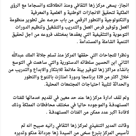
انجاز- يسعى مركز زها الثقافي ومنذ انطلاقته وانسجاما مع الرؤى
الملكية لتحقيق الانجازات الوطنية و العلمية والمعرفية
والتكنولوجية والتطور الرقمي من باب حرصه على تطوير منظومة
العمل وتوفير فرص العمل والتدريب والتشغيل وتنظيم الدورات
التوعوية والتثقيفية التي يعقدها بمختلف فروعه من اجل تحقيق
التنمية الشاملة والمستدامة .
ونظرا للنجاحات التي حققها المركز منذ تسلم جلالة الملك عبدالله
الثاني ابن الحسين سلطاته الدستورية والتي ساهمت في التوسع
بانشاء مراكز زها لتوفير بيئة ملائمة للابتكار والابداع والتدريب من
خلال اكثر من 120 برنامجا ودورة امتازت بالتنوع والتطور
والحداثة لتلبية احتياجات المجتمعات المحلية.
ولم تقف ادارة مركز زها عند حد معين في تقديم خدماتها للفئات
المستهدفــة والموجوده حاليا في مختلف محافظات المملكة وذلك
لافادة اكبر عدد ممكن من الفئات المستهدفــة .
وقالت المدير التنفيذي لمركز زها الثقافي رانيه صبيح انه تم
تأسيس المركز بتبرع سخي من السيدة زها جردانة منكو وتديره