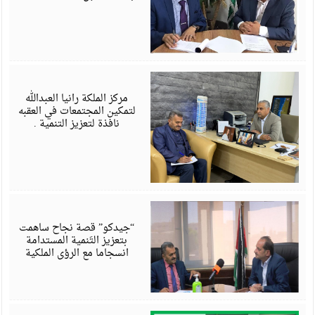
ي
4
مركز الملكة رانيا العبدالله
لتمكين المجتمعات في العقبه
نافذة لتعزيز التنمية .
م
4
“جيدكو” قصة نجاح ساهمت
بتعزيز التَنمية المستدامة
انسجاما مع الرؤى الملكية