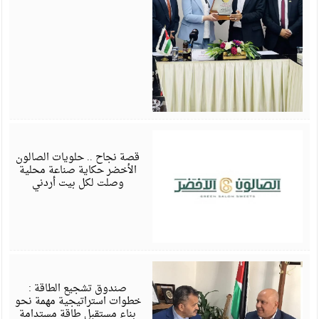
ن
5
قصة نجاح .. حلويات الصالون
الأخضر حكاية صناعة محلية
وصلت لكل بيت أردني
ي
5
صندوق تشجيع الطاقة :
خطوات استراتيجية مهمة نحو
بناء مستقبل طاقة مستدامة