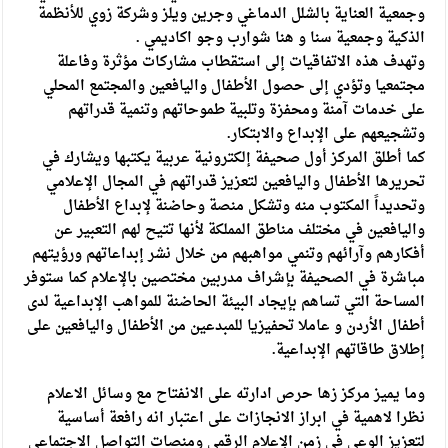
وجمعية العناية بالشلل الدماغي وجرين ويلز وشركة زوي للأنظمة
الذكية وجمعية سنا و هنا شوارب وجو اكاديمي .
وتهدف هذه الاتفاقيات إلى استقطاب مشاركات مؤثرة وفاعلة
مجتمعيا وتؤدي إلى حصول الأطفال واليافعين والمجتمع المحلي
على خدمات آمنة ومحفزة وتلبية طموحاتهم وتنمية قدراتهم
وتشجيعهم على الإبداع والابتكار.
كما أطلق المركز أول صحيفة إلكترونية عربية يكتبها ويشارك في
تحريرها الأطفال واليافعين لتعزيز قدراتهم في المجال الإعلامي
وتحديداً المكتوب منه وتشكل منصة وحاضنة لإبداع الأطفال
واليافعين في مختلف مناطق المملكة لأنها تتيح لهم التعبير عن
أفكارهم وآرائهم وتنمي مواهبهم من خلال نشر إبداعاتهم ورؤيتهم
مباشرة في الصحيفة بإشراف مدربين مختصين بالإعلام كما ستوفر
المساحة التي تساهم بإيجاد البيئة الحاضنة للمواهب الإبداعية لدى
أطفال الأردن و عاملا تحفيزيا للمبدعين من الأطفال واليافعين على
إطلاق طاقاتهم الإبداعية.
وما يميز مركز زها حرص ادارته على الانفتاح مع وسائل الاعلام
نظرا لاهمية في ابراز الانجازات على اعتبار انه رافعة أساسية
لتعزيز الوعي في زمن الإعلام الرقمي ومنصات التواصل الاجتماعي